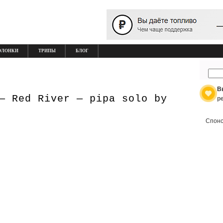
ОЛОНКИ
ТРИПЫ
БЛОГ
В
— Red River — pipa solo by
р
Спонс