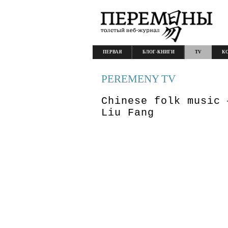
ПЕРВАЯ
БЛОГ-КНИГИ
TV
К
PEREMENY TV
Chinese folk music 
Liu Fang