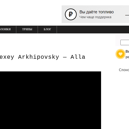
ОЛОНКИ
ТРИПЫ
БЛОГ
В
exey Arkhipovsky — Alla
р
Спонс