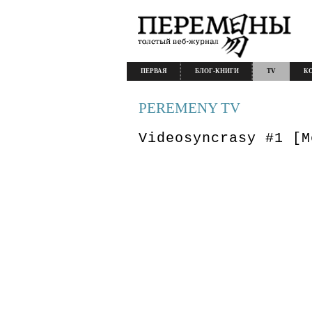
ПЕРВАЯ
БЛОГ-КНИГИ
TV
К
PEREMENY TV
Videosyncrasy #1 [M