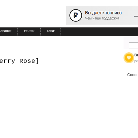
ОЛОНКИ
ТРИПЫ
БЛОГ
В
erry Rose]
р
Спонс