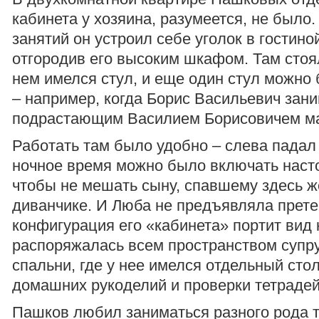
кабинета у хозяина, разумеется, не было
занятий он устроил себе уголок в гостино
отгородив его высоким шкафом. Там стоял
нем имелся стул, и еще один стул можно
– например, когда Борис Васильевич зан
подрастающим Василием Борисовичем ма
Работать там было удобно – слева падал с
ночное время можно было включать наст
чтобы не мешать сыну, спавшему здесь же
диванчике. И Люба не предъявляла прете
конфигурация его «кабинета» портит вид
распоряжалась всем пространством супр
спальни, где у нее имелся отдельный сто
домашних рукоделий и проверки тетрадей
Пашков любил заниматься разного рода 