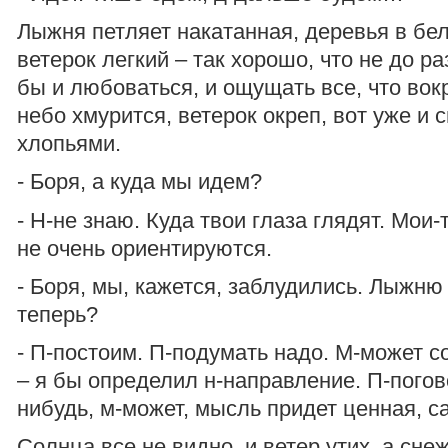
Лыжня петляет накатанная, деревья в бе
ветерок легкий – так хорошо, что не до р
бы и любоваться, и ощущать все, что во
небо хмурится, ветерок окреп, вот уже и 
хлопьями.
- Боря, а куда мы идем?
- Н-не знаю. Куда твои глаза глядят. Мои-т
не очень ориентируются.
- Боря, мы, кажется, заблудились. Лыжню
теперь?
- П-постоим. П-подумать надо. М-может с
– я бы определил н-направление. П-погов
нибудь, м-может, мысль придет ценная, 
Солнца все не видно, и ветер утих, а сн