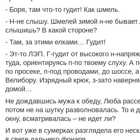
- Боря, там что-то гудит! Как шмель.
- Н-не слышу. Шмелей зимой н-не бывает
слышишь? В какой стороне?
- Там, за этими елками… Гудит!
- Эт-то ЛЭП. Г-гудит от высокого н-напря
туда, ориентируясь п-по твоему слуху. А
по просеке, п-под проводами, до шоссе, а
Велибору. Изрядный крюк, з-зато наверн
домой…
Не дождавшись мужа к обеду, Люба рассе
потом не на шутку разволновалась. То и 
окну, всматривалась – не идет ли?
И вот уже в сумерках разглядела его нес
в свете дальнего фонаря.