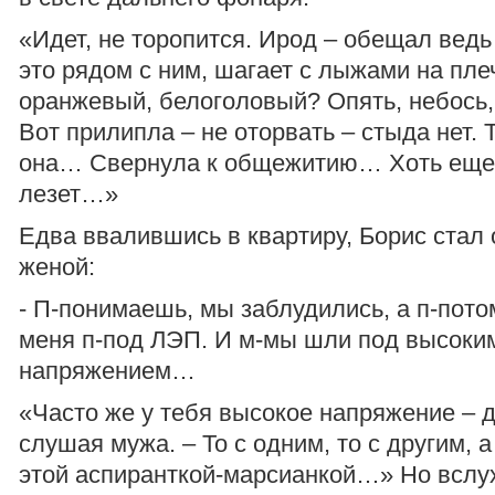
«Идет, не торопится. Ирод – обещал ведь 
это рядом с ним, шагает с лыжами на пле
оранжевый, белоголовый? Опять, небось,
Вот прилипла – не оторвать – стыда нет. Т
она… Свернула к общежитию… Хоть еще 
лезет…»
Едва ввалившись в квартиру, Борис стал 
женой:
- П-понимаешь, мы заблудились, а п-пот
меня п-под ЛЭП. И м-мы шли под высоким
напряжением…
«Часто же у тебя высокое напряжение – 
слушая мужа. – То с одним, то с другим, а
этой аспиранткой-марсианкой…» Но вслу