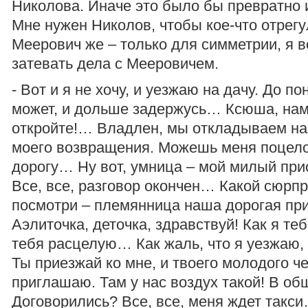
Николова. Иначе это было бы превратно 
Мне нужен Николов, чтобы кое-что отрегу
Меерович же – только для симметрии, я в
затевать дела с Мееровичем.
- Вот и я не хочу, и уезжаю на дачу. До по
может, и дольше задержусь… Ксюша, нам
откройте!… Владлен, мы откладываем н
моего возвращения. Можешь меня поцело
дорогу… Ну вот, умница – мой милый при
Все, все, разговор окончен… Какой сюрпр
посмотри – племянница наша дорогая пр
Аэлиточка, деточка, здравствуй! Как я теб
тебя расцелую… Как жаль, что я уезжаю, 
Ты приезжай ко мне, и твоего молодого ч
приглашаю. Там у нас воздух такой! В об
Договорились? Все, все, меня ждет такси…