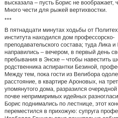
высказала – пусть Борис не воображает, ч
Много чести для рыжей вертихвостки.
***
В пятнадцати минутах ходьбы от Политех
института находился дом профессорско-
преподавательского состава; туда Лика и
направились – вечером, в первый день св
пребывания в Энске – чтобы навестить 
родственника аспирантки Безиной, профе
Между тем, пока гости из Велибора одол
расстояние, в квартире Ароновых, на тре
упомянутого дома, разразился очередной
почве непримиримых идейных разногласий
Борис поднимались по лестнице, этот ко
переместился в прихожую: супруга профе