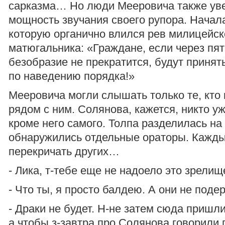
сарказма… Но люди Мееровича также ув
мощность звучания своего рупора. Начал
которую органично влился рев милицейск
матюгальника: «Граждане, если через пят
безобразие не прекратится, будут приня
по наведению порядка!»
Мееровича могли слышать только те, кто
рядом с ним. Солянова, кажется, никто у
кроме него самого. Толпа разделилась на 
обнаружились отдельные ораторы. Кажд
перекричать других…
- Лика, т-тебе еще не надоело это зрелищ
- Что ты, я просто балдею. А они не поде
- Драки не будет. Н-не затем сюда пришли
а чтобы з-завтра про Солянова говорили 