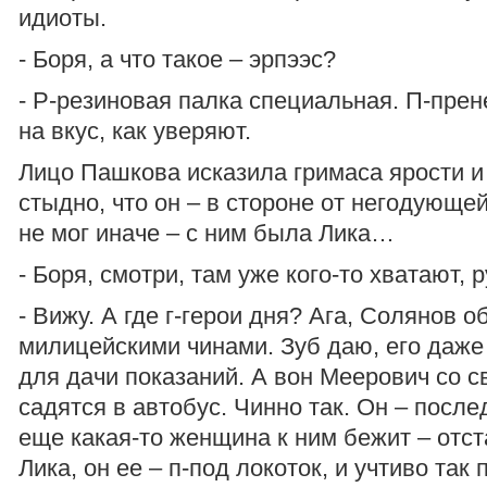
идиоты.
- Боря, а что такое – эрпээс?
- Р-резиновая палка специальная. П-пре
на вкус, как уверяют.
Лицо Пашкова исказила гримаса ярости и
стыдно, что он – в стороне от негодующе
не мог иначе – с ним была Лика…
- Боря, смотри, там уже кого-то хватают, р
- Вижу. А где г-герои дня? Ага, Солянов о
милицейскими чинами. Зуб даю, его даже
для дачи показаний. А вон Меерович со св
садятся в автобус. Чинно так. Он – после
еще какая-то женщина к ним бежит – отст
Лика, он ее – п-под локоток, и учтиво та