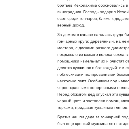
братьев Иехойахима обосновались в 
виноградник. Господь подарил Иехой
осел среди гончаров, ближе к дядья
верный доход.
За домом в канаве валялась груда би
гончарных круга: деревянный, на не
мастера, с дисками разного диаметр
покрывале из козьего волоса сохла г
помощники измельчат их и очистят о
десятка кувшинов в бат каждый: им е
поблескивали полированными боками
несколько лепт. Особняком под наве
черно-красными поперечными полосам
Перед обжигом дед опускал эти кувш
черный цвет, и заставлял помощник
терками, придавая кувшинам глянец.
Братья нашли деда за гончарней под
был еще крепкий мужчина лет пятиде