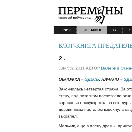
ПЕРВАЯ
БЛОГ-КНИГИ
TV
К
БЛОГ-КНИГА ПРЕДАТЕЛЬ
2.
July 9th, 2011
АВТОР
Валерий Осин
ОБЛОЖКА –
ЗДЕСЬ
. НАЧАЛО –
ЗД
Закончилась четвертая стража. За о
стену, под потолком посветлело окно.
спросонья прокукарекал во всю дурь.
деревянным настилом вздохнула овца
захрапел.
Мальчик, еще в плену дремы, прижал