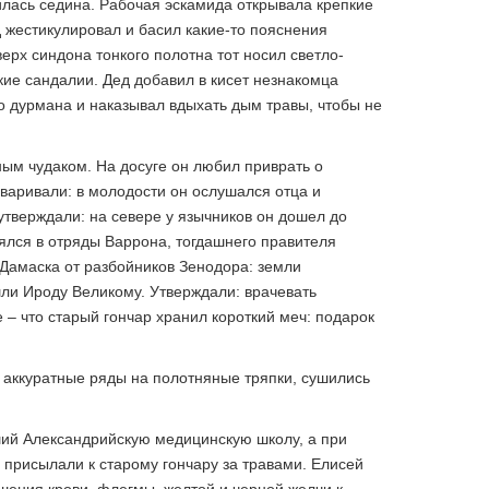
илась седина. Рабочая эскамида открывала крепкие
 жестикулировал и басил какие-то пояснения
ерх синдона тонкого полотна тот носил светло-
кие сандалии. Дед добавил в кисет незнакомца
о дурмана и наказывал вдыхать дым травы, чтобы не
ым чудаком. На досуге он любил приврать о
оваривали: в молодости он ослушался отца и
утверждали: на севере у язычников он дошел до
нялся в отряды Варрона, тогдашнего правителя
Дамаска от разбойников Зенодора: земли
ли Ироду Великому. Утверждали: врачевать
 – что старый гончар хранил короткий меч: подарок
 аккуратные ряды на полотняные тряпки, сушились
ший Александрийскую медицинскую школу, а при
е присылали к старому гончару за травами. Елисей