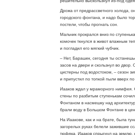
решительно выскользнул из-под одея
Дрожа от предрассветного холода, он
городского фонтана, и надо было тор
постели, чтобы прогнать сон.
Мальчик прокрался вниз по ступеньк
комочек ткнулся в живот влажным те
и погладил его мягкий чубчик.
– Нет, Барашек, сегодня ты останеш
засов на двери и скользнул во двор.
цистерны под водостоком, – сезон зи
и припустил по топкой пыли вверх по
Иааков ждал у мраморного нимфея. О
стены по разбитым ступенькам сочил
Фонтаном в насмешку над архитект
брали воду в Большом Фонтане в цент
На Иаакове, как и на брате, была ту
загорелых руках белели зажившие сс
тюфяка. Иааков спрыгнул на землю, с