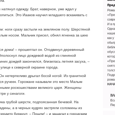
ла.
Пре
 натянул одежду. Брат, наверное, уже ждал у
Рома
опиться. Это Иааков научил младшего вскакивать с
«Пре
совр
И в 
Одна
ам: ноги сразу застыли на земляном полу. Шерстяной
наше
плым носом. Мальчик присел, обнял ягненка за шею
как у
обыг
библ
ься дома! – прошептал он. Отодвинул деревянный
обус
 Ополоснул лицо дождевой водой из глиняной
кото
«Пре
мних дождей закончился, близилась летняя засуха, –
снят
 улице к северной окраине города.
толс
Подр
н нетерпеливо дрыгал босой ногой. Из гранитной
рома
ся ручеек. Горожане называли это место Малым
НАЧ
урными роскошествами великого царя. Женщины
ре у синагоги.
В
Ес
ника грубой шерсти, подпоясанная бечевой. На
Пе
адины, а в черных кудрях застряли соломины из
ердито буркнул: – Пошли! – и зашагал к городским