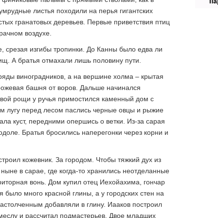
Па
умрудные листья походили на перья гигантских
истых гранатовых деревьев. Первые приветствия птиц
рачном воздухе.
, срезая изгибы тропинки. До Канны было едва ли
ищ. А братья отмахали лишь половину пути.
ряды виноградников, а на вершине холма – крытая
рожевая башня от воров. Дальше начинался
овой рощи у ручья примостился каменный дом с
ом лугу перед лесом паслись черные овцы и рыжие
ала куст, передними опершись о ветки. Из-за сарая
одоле. Братья бросились наперегонки через корни и
троил кожевник. За городом. Чтобы тяжкий дух из
ныне в сарае, где когда-то хранились неотделанные
иторная вонь. Дом купил отец Иехойахима, гончар
я было много красной глины, а у городских стен на
 растолченным добавляли в глину. Иааков построил
меслу и рассчитал подмастерьев. Двое младших