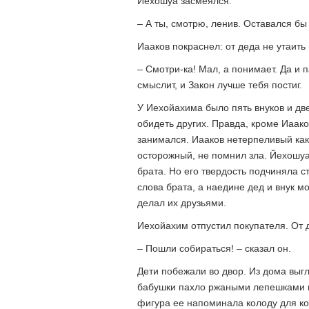
Йехошуа засмеялся.
– А ты, смотрю, ленив. Оставался бы 
Иааков покраснел: от деда не утаит
– Смотри-ка! Мал, а понимает. Да и 
смыслит, и Закон лучше тебя постиг.
У Иехойахима было пять внуков и две
обидеть других. Правда, кроме Иаак
занимался. Иааков нетерпеливый как
осторожный, не помнил зла. Йехошуа
брата. Но его твердость подчиняла 
слова брата, а наедине дед и внук м
делал их друзьями.
Иехойахим отпустил покупателя. От 
– Пошли собираться! – сказал он.
Дети побежали во двор. Из дома выг
бабушки пахло ржаными лепешками и
фигура ее напоминала колоду для ко