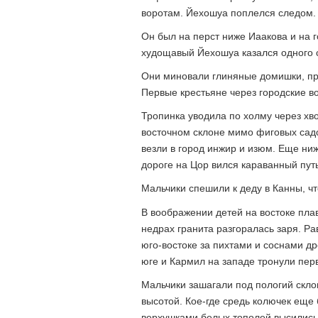
воротам. Йехошуа поплелся следом.
Он был на перст ниже Иаакова и на 
худощавый Йехошуа казался одного с
Они миновали глиняные домишки, при
Первые крестьяне через городские в
Тропинка уводила по холму через хв
восточном склоне мимо фиговых садов
везли в город инжир и изюм. Еще ниж
дороге на Цор вился караванный путь
Мальчики спешили к деду в Канны, чт
В воображении детей на востоке пла
недрах гранита разгоралась заря. Р
юго-востоке за пихтами и соснами д
юге и Кармил на западе тронули пер
Мальчики зашагали под пологий склон
высотой. Кое-где средь колючек еще 
верхушками белых тополей высились