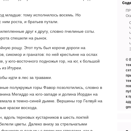
Сод
ПР
год младше: тому исполнилось восемь. Но
Ос
 ним роста, и братьев путали.
лепленные друг к другу, словно пчелиные соты.
орота спешили на рынок.
ойную рощу. Этот путь был короче дороги на
, сикомор и гранатов: по ней крестьяне на ослах
© 
е, у юго-восточного подножья гор, на юг, к большой
те
 из Итуреи.
се
пр
обы идти в лес за травами.
те
по
вные полукружья горы Фавор позолотились, словно в
пу
авнина Мегиддо на юго-западе и долина Иордан на
к 
ремала в темно-синей дымке. Вершины гор Гелвуй на
ад
gm
вые краски восхода.
, вдоль терновых кустарников в шесть локтей
белели цветы. Далеко внизу за стрельчатыми
 финиковые пальмы с прямыми стволами, как в