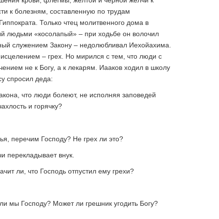
ения крови, флегмы, желтой и черной желчи к
ти к болезням, составленную по трудам
Гиппократа. Только чтец молитвенного дома в
ый людьми «косолапый» – при ходьбе он волочил
нный служением Закону – недолюбливал Иехойахима.
исцелением – грех. Но мирился с тем, что люди с
нием не к Богу, а к лекарям. Иааков ходил в школу
су спросил деда:
 Закона, что люди болеют, не исполняя заповедей
чахлость и горячку?
ья, перечим Господу? Не грех ли это?
чи перекладывает внук.
ачит ли, что Господь отпустил ему грехи?
 ли мы Господу? Может ли грешник угодить Богу?