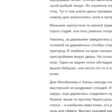
сухой рыбьей чешуе. Их огромные из
птиц. Тут и там алели цветы призем
новому дню разносились эхом в проз
Мальчики припустили по мягкой траве
сорок стадий, или пять римских попр
Наконец, за деревьями завиднелись 
соломой на деревянных столбах сто
пригород. В ложбине на краю пальм
пристройками вокруг двора. На сочн
козы. Одна на задних ногах обгладыв
вышла бабушка: она несла что-то в п
кочки.
Дом Иехойахима и Ханны некогда пос
мастерской не раздражал соседей. И 
шкуры, еще держалась сладковато-пр
Иааков: выше по крутому берегу ручь
откосе – в изобилии известняка, его
печь для обжига. Выучил сыновей ре