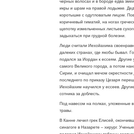
черных волосах и в бороде едва зме
икры и шрам на правой лодыжке. Дед
коротышке с одутловатым лицом. Пов
коричневый гиматий, на ногах гречес
щепотку измельченных листьев сухог
задыхаться при грудной болезни.
Люди считали Иехойахима своенравн
далеких странах, где якобы бывал. Г
подался за Иордан к ессеям. Другие 
самого Великого города, а потом на
Сирии, и очищал мечом окрестности 
последнего по приказу Цезаря переш
Иехойахим научился у ессеев. Другие
сотника за доблесть.
Под навесом на полках, уложенные в
травы.
В Канне лечил грек Елисей, окончив
синагоге в Назарете – хирург. Учены