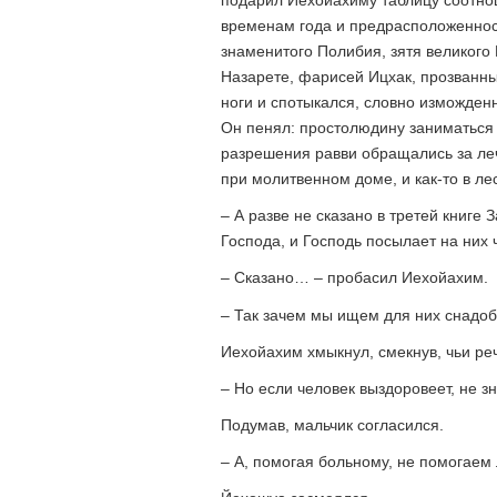
подарил Иехойахиму таблицу соотнош
временам года и предрасположеннос
знаменитого Полибия, зятя великого 
Назарете, фарисей Ицхак, прозванн
ноги и спотыкался, словно изможде
Он пенял: простолюдину заниматься 
разрешения равви обращались за лече
при молитвенном доме, и как-то в ле
– А разве не сказано в третей книге
Господа, и Господь посылает на них 
– Сказано… – пробасил Иехойахим.
– Так зачем мы ищем для них снадоб
Иехойахим хмыкнул, смекнув, чьи ре
– Но если человек выздоровеет, не зн
Подумав, мальчик согласился.
– А, помогая больному, не помогаем