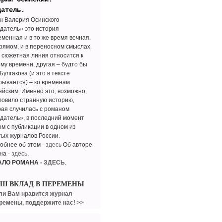
датель.
н Валерия Осинского
датель» это история
еменная и в то же время вечная.
прямом, и в переносном смыслах.
 сюжетная линия относится к
му времени, другая – будто бы
 Булгакова (и это в тексте
рывается) – ко временам
ейским. Именно это, возможно,
ловило странную историю,
рая случилась с романом
датель», в последний момент
ом с публикации в одном из
тых журналов России.
обнее об этом -
здесь
Об авторе
на -
здесь
.
АЛО РОМАНА -
ЗДЕСЬ
.
АШ ВКЛАД В ПЕРЕМЕНЫ
ли Вам нравится журнал
ремены, поддержите нас! >>