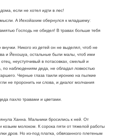
дома, если не хотел идти в лес!
ь мысли. А Иехойахим обернулся к младшему:
памятью Господь не обидел! В травах больше тебя
 внучки. Никого из детей он не выделял, чтоб не
ова и Йехошуа, остальные были малы, чтоб ими
 отец, неуступчивый в потасовках, смелый и
, по наблюдениям деда, не обладал ловкостью
старшего. Черные глаза таили иронию на пылкие
огли не проронить ни слова, и диалог молчания
деда пахло травами и цветами.
лянула Ханна. Мальчики бросились к ней. От
 козьим молоком. К сорока пяти от тяжелой работы
лки дров. Но из-под платка, обвязанного плетеным