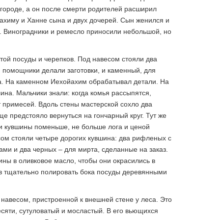
городе, а он после смерти родителей расширил
ахиму и Ханне сына и двух дочерей. Сын женился и
м. Виноградники и ремесло приносили небольшой, но
той посуды и черепков. Под навесом стояли два
м помощники делали заготовки, и каменный, для
а. На каменном Иехойахим обрабатывал детали. На
лина. Мальчики знали: когда комья рассыпятся,
т примесей. Вдоль стены мастерской сохло два
ще предстояло вернуться на гончарный круг. Тут же
 кувшины поменьше, не больше лога и ценой
сом стояли четыре дорогих кувшина: два рифленых с
и и два черных – для мирта, сделанные на заказ.
ины в оливковое масло, чтобы они окрасились в
ов тщательно полировать бока посуды деревянными
 навесом, пристроенной к внешней стене у леса. Это
сяти, сутуловатый и мосластый. В его вьющихся