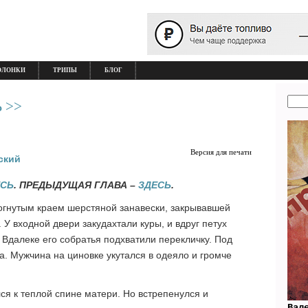
ОЛОНКИ
ТРИПЫ
БЛОГ
 >>
Версия для печати
ский
ЕСЬ
. ПРЕДЫДУЩАЯ ГЛАВА –
ЗДЕСЬ
.
тогнутым краем шерстяной занавески, закрывавшей
 У входной двери закудахтали куры, и вдруг петух
 Вдалеке его собратья подхватили перекличку. Под
. Мужчина на циновке укутался в одеяло и громче
ся к теплой спине матери. Но встрепенулся и
Вал