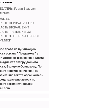
ержание
ЕДАТЕЛЬ. Роман Валерия
инского
Обложка
ЧАСТЬ ПЕРВАЯ. УЧЕНИК
ЧАСТЬ ВТОРАЯ. БУНТ
ЧАСТЬ ТРЕТЬЯ. ИЗГОЙ
ЧАСТЬ ЧЕТВЕРТАЯ. ПРОРОК
ЭПИЛОГ
Все права на публикацию
кста романа "Предатель" в
ти Интернет и за ее пределами
инадлежат автору данного
кста, Валерию Осинскому. По
воду приобретения прав на
бликацию текста обращайтесь
представителю автора по
ресу peremeny (собака)
ail.com