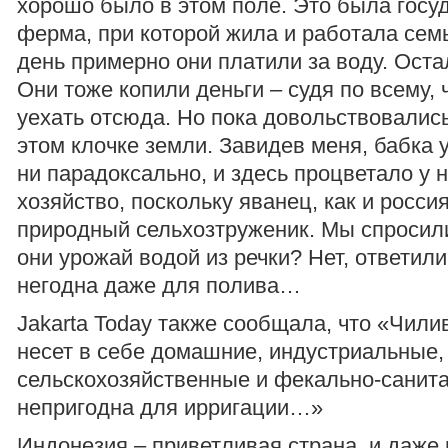
хорошо было в этом поле. Это была госу
ферма, при которой жила и работала сем
день примерно они платили за воду. Оста
Они тоже копили деньги – судя по всему,
уехать отсюда. Но пока довольствовалис
этом клочке земли. Завидев меня, бабка 
ни парадоксально, и здесь процветало у 
хозяйство, поскольку яванец, как и россия
природный сельхозтруженик. Мы спросил
они урожай водой из речки? Нет, ответили
негодна даже для полива…
Jakarta Today также сообщала, что «Чилив
несет в себе домашние, индустриальные,
сельскохозяйственные и фекально-санит
непригодна для ирригации…»
Индонезия – приветливая страна, и даже 