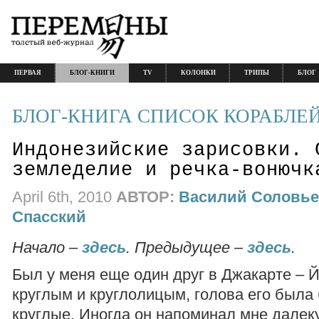
ПЕРВАЯ
БЛОГ-КНИГИ
TV
КОЛОНКИ
ТРИПЫ
БЛОГ
БЛОГ-КНИГА СПИСОК КОРАБЛЕ
Индонезийские зарисовки. 
земледелие и речка-вонючк
April 6th, 2010
АВТОР:
Василий Соловье
Спасский
Начало –
здесь
. Предыдущее –
здесь
.
Был у меня еще один друг в Джакарте – 
круглым и круглолицым, голова его была
круглые. Иногда он напоминал мне далек