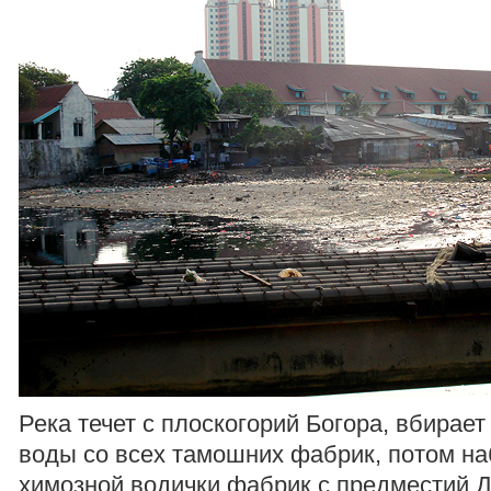
Река течет с плоскогорий Богора, вбирает
воды со всех тамошних фабрик, потом н
химозной водички фабрик с предместий 