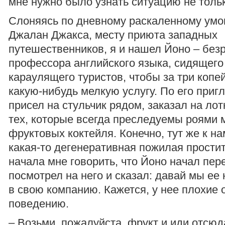
мне нужно было узнать ситуацию не тольк
Слоняясь по дневному раскаленному ум
Джалан Джакса, месту приюта западных
путешественников, я и нашел Йоно – без
профессора английского языка, сидящего 
караулящего туристов, чтобы за три копе
какую-нибудь мелкую услугу. По его при
присел на стульчик рядом, заказал на лот
тех, которые всегда преследуемы роями 
фруктовых коктейля. Конечно, тут же к н
какая-то дегенеративная пожилая проститу
начала мне говорить, что Йоно начал пер
посмотрел на него и сказал: давай мы ее
в свою компанию. Кажется, у нее плохие 
поведению.
– Возьми, пожалуйста, фрукт и иди отсюда