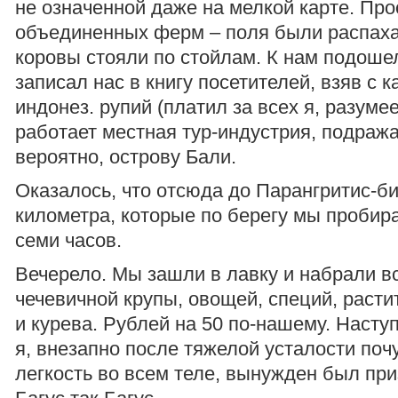
не означенной даже на мелкой карте. Про
объединенных ферм – поля были распаха
коровы стояли по стойлам. К нам подошел
записал нас в книгу посетителей, взяв с к
индонез. рупий (платил за всех я, разумее
работает местная тур-индустрия, подраж
вероятно, острову Бали.
Оказалось, что отсюда до Парангритис-би
километра, которые по берегу мы пробир
семи часов.
Вечерело. Мы зашли в лавку и набрали вс
чечевичной крупы, овощей, специй, расти
и курева. Рублей на 50 по-нашему. Насту
я, внезапно после тяжелой усталости поч
легкость во всем теле, вынужден был приз