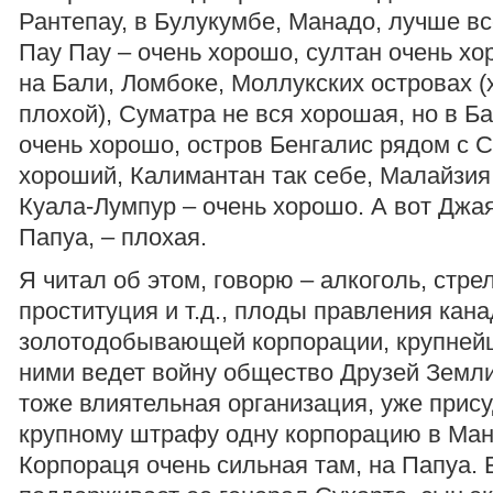
Рантепау, в Булукумбе, Манадо, лучше вс
Пау Пау – очень хорошо, султан очень х
на Бали, Ломбоке, Моллукских островах 
плохой), Суматра не вся хорошая, но в Б
очень хорошо, остров Бенгалис рядом с 
хороший, Калимантан так себе, Малайзия 
Куала-Лумпур – очень хорошо. А вот Джая
Папуа, – плохая.
Я читал об этом, говорю – алкоголь, стре
проституция и т.д., плоды правления кан
золотодобывающей корпорации, крупнейш
ними ведет войну общество Друзей Земл
тоже влиятельная организация, уже прис
крупному штрафу одну корпорацию в Ман
Корпораця очень сильная там, на Папуа. 