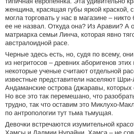
типичная европеянка. Эта удивительно к
женщина, красящая губы яркой краской, 
могла торговать у нас в магазине – никто
ее не назвал. Откуда она? Из Аравии? А 
матриарха семьи Линча, которая явно тяго
австралоидной расе.
Черные здесь есть, но, судя по всему, они
из негритосов – древних аборигенов этих 
некоторые ученые считают отдельной рас
известные представители населяют Шри-
Андаманские острова (джаравы, которых
Но все это так перемешано, что разобрать
трудно, так что оставим это Миклухо-Макл
по антропологии тут тьма тьмущая.
Девочки встречаются изумительной красот
Хамсы и Далмии Нурайни. Хамса – не со