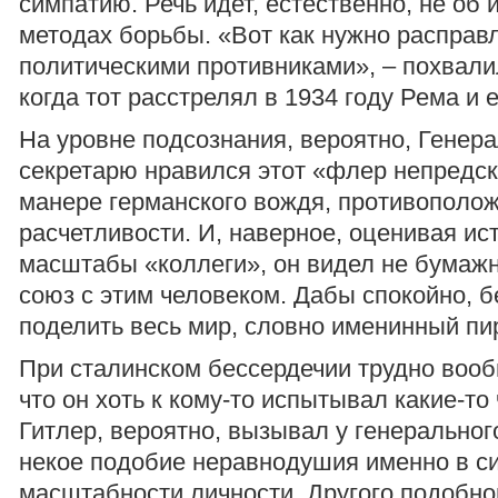
симпатию. Речь идет, естественно, не об 
методах борьбы. «Вот как нужно расправл
политическими противниками», – похвали
когда тот расстрелял в 1934 году Рема и 
На уровне подсознания, вероятно, Генер
секретарю нравился этот «флер непредск
манере германского вождя, противополо
расчетливости. И, наверное, оценивая ис
масштабы «коллеги», он видел не бумаж
союз с этим человеком. Дабы спокойно, б
поделить весь мир, словно именинный пир
При сталинском бессердечии трудно вооб
что он хоть к кому-то испытывал какие-то
Гитлер, вероятно, вызывал у генеральног
некое подобие неравнодушия именно в си
масштабности личности. Другого подобно