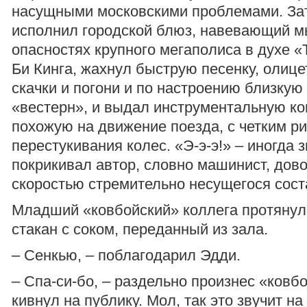
насущными московскими проблемами. За
исполнил городской блюз, навевающий м
опасностях крупного мегаполиса в духе «Th
Би Кинга, жахнул быструю песенку, оли
скачки и погони и по настроению близкую
«вестерн», и выдал инструментальную к
похожую на движение поезда, с четким р
перестукивания колес. «Э-э-э!» – иногда 
покрикивал автор, словно машинист, дов
скоростью стремительно несущегося сост
Младший «ковбойский» коллега протяну
стакан с соком, переданный из зала.
– Сенкью, – поблагодарил Эдди.
– Спа-си-бо, – раздельно произнес «ковбо
кивнул на публику. Мол, так это звучит н