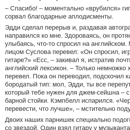
– Спасибо! – моментально «врубился» ги
сорвал благодарные аплодисменты.
Эдди сделал перерыв и, раздавая автогр
направился ко мне. Здороваясь, он протян
улыбаясь, что-то спросил на английском.
лицом Суслова перевел: «Он спросил, игр
гитаре?» «Есс, – закивал я, истратив почт
английский лексикон. – Только немножко 
перевел. Пока он переводил, подскочил к
бородатый тип: мол, Эдди, ты все перепу
который тебе нужен для джем-сейшна – с
барной стойки. Кэмпбелл испарился. «Чер
перевести, что лучше», – мстительно под
Двоих наших парнишек специально подог
со звездой. Один взял гитару у музыканта