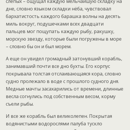
слепых – ощущал каждую мельчайшую складку на
дне, словно языком складки нёба, чувствовал
бархатистость каждого барашка волны на десять
миль вокруг, подушечками всех двадцати
пальцев мог пощупать каждую рыбу, ракушку,
морскую звезду, которые были погружены в море
– словно бы он и был морем.
А еще он увидел громадный затонувший корабль,
занимавший почти все дно бухты. Его корпус
покрывала толстая отслаивающаяся кора, словно
судно пролежало в воде с прошлого судного дня.
Медные мачты засахарились от времени, длинные
весла согнулись под собственным весом, корму
съели рыбы.
И все же корабль был великолепен. Покрытая
водянистыми водорослями палуба тускло