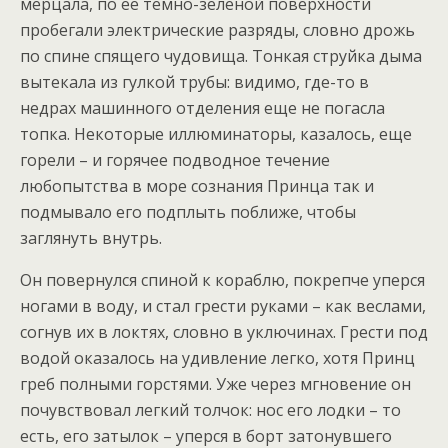
мерцала, по ее темно-зеленой поверхности
пробегали электрические разряды, словно дрожь
по спине спящего чудовища. Тонкая струйка дыма
вытекала из гулкой трубы: видимо, где-то в
недрах машинного отделения еще не погасла
топка. Некоторые иллюминаторы, казалось, еще
горели – и горячее подводное течение
любопытства в море сознания Принца так и
подмывало его подплыть поближе, чтобы
заглянуть внутрь.
Он повернулся спиной к кораблю, покрепче уперся
ногами в воду, и стал грести руками – как веслами,
согнув их в локтях, словно в уключинах. Грести под
водой оказалось на удивление легко, хотя Принц
греб полными горстями. Уже через мгновение он
почувствовал легкий толчок: нос его лодки – то
есть, его затылок – уперся в борт затонувшего