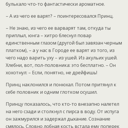
булькало что-то фантастически ароматное.
– А из чего ее варят? – поинтересовался Принц.
– Не знаю, из чего ее варварят там, откуда ты
приплыл, юнга – хитро блеснул повар
единственным глазом (другой был завязан черным
платком), – а у нас в Городе ее варят из того, из
чего надо варить уху – из ушей. Из акульих ушей.
Хлебни, вот, пол-половника: это бесплатно. – Он
хохотнул: – Если, понятно, не дрейфишь!
Принц наклонился и понюхал. Потом притянул к
себе половник и одним глотком осушил.
Принцу показалось, что кто-то внезапно налетел
на него сзади и столкнул с пирса в воду. От испуга
он зажмурился и задержал дыхание. Сознание
смялось. Словно лобная кость встала ему поперек