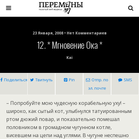
23 Января, 2008 • Нет Комментариев
12. * Мгновение Ока *
Kai
Поделиться
Твитнуть
Pin
Отпр. по
SMS
эл. почте
– Попробуйте мою чудесную корабельную уху! –
широко, как сытый кот, улыбнулся татуированным
ртом дюжий повар, и показательно помешал
половником в громадном чугунном котле,
висевшем на цепи над углями. В чугуне неспешно