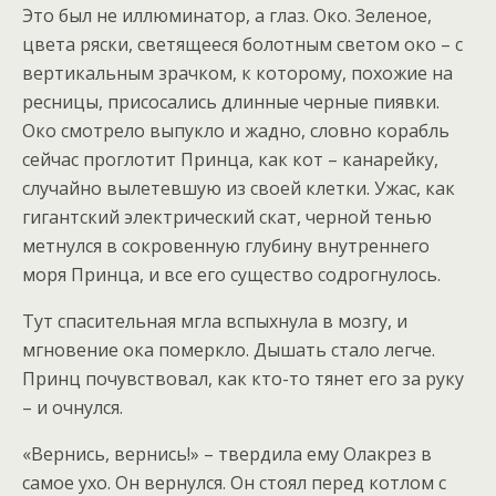
Это был не иллюминатор, а глаз. Око. Зеленое,
цвета ряски, светящееся болотным светом око – с
вертикальным зрачком, к которому, похожие на
ресницы, присосались длинные черные пиявки.
Око смотрело выпукло и жадно, словно корабль
сейчас проглотит Принца, как кот – канарейку,
случайно вылетевшую из своей клетки. Ужас, как
гигантский электрический скат, черной тенью
метнулся в сокровенную глубину внутреннего
моря Принца, и все его существо содрогнулось.
Тут спасительная мгла вспыхнула в мозгу, и
мгновение ока померкло. Дышать стало легче.
Принц почувствовал, как кто-то тянет его за руку
– и очнулся.
«Вернись, вернись!» – твердила ему Олакрез в
самое ухо. Он вернулся. Он стоял перед котлом с