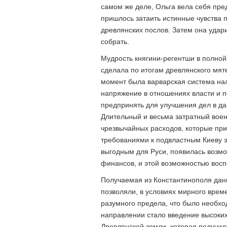
самом же деле, Ольга вела себя пре
пришлось затаить истинные чувства 
древлянских послов. Затем она удар
собрать.
Мудрость княгини-регентши в полной
сделала по итогам древлянского мят
момент была варварская система на
напряжение в отношениях власти и по
предпринять для улучшения дел в да
Длительный и весьма затратный вое
чрезвычайных расходов, которые п
требованиями к подвластным Киеву з
выгодным для Руси, появилась возмо
финансов, и этой возможностью восп
Получаемая из Константинополя дань
позволяли, в условиях мирного врем
разумного предела, что было необхо
направлении стало введение высоких
Древлянской земли, которая получил