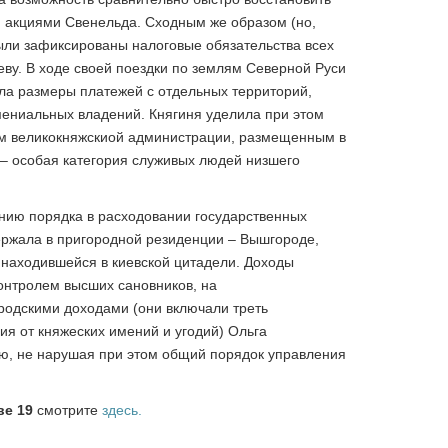
и акциями Свенельда. Сходным же образом (но,
ыли зафиксированы налоговые обязательства всех
еву. В ходе своей поездки по землям Северной Руси
ла размеры платежей с отдельных территорий,
мениальных владений. Княгиня уделила при этом
м великокняжскиой администрации, размещенным в
ы – особая категория служивых людей низшего
нию порядка в расходовании государственных
ержала в пригородной резиденции – Вышгороде,
 находившейся в киевской цитадели. Доходы
контролем высших сановников, на
одскими доходами (они включали треть
ия от княжеских имений и угодий) Ольга
ю, не нарушая при этом общий порядок управления
ве 19
смотрите
здесь.