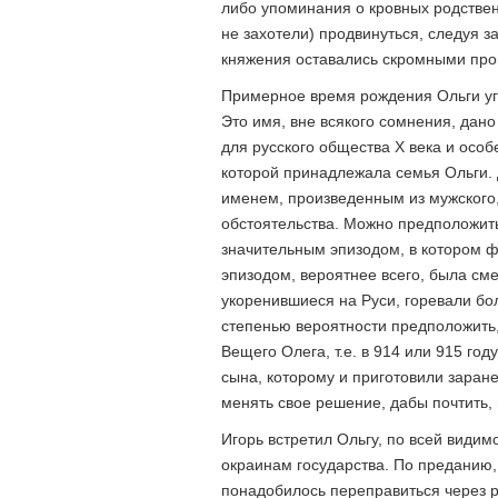
либо упоминания о кровных родствен
не захотели) продвинуться, следуя з
княжения оставались скромными пр
Примерное время рождения Ольги уга
Это имя, вне всякого сомнения, дано
для русского общества X века и особ
которой принадлежала семья Ольги. 
именем, произведенным из мужского
обстоятельства. Можно предположить
значительным эпизодом, в котором 
эпизодом, вероятнее всего, была см
укоренившиеся на Руси, горевали бо
степенью вероятности предположить, 
Вещего Олега, т.е. в 914 или 915 го
сына, которому и приготовили заране
менять свое решение, дабы почтить, 
Игорь встретил Ольгу, по всей видим
окраинам государства. По преданию
понадобилось переправиться через ре