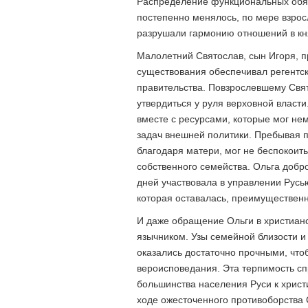
Распределение функциональных обяз
постепенно менялось, по мере взрос
разрушали гармонию отношений в кн
Малолетний Святослав, сын Игоря, 
существования обеспечивал регентск
правительства. Повзрослевшему Свят
утвердиться у руля верховной власти
вместе с ресурсами, которые мог не
задач внешней политики. Пребывая п
благодаря матери, мог не беспокоить
собственного семейства. Ольга добро
дней участвовала в управлении Русью
которая оставалась, преимущественн
И даже обращение Ольги в христиан
язычником. Узы семейной близости и
оказались достаточно прочными, что
вероисповедания. Эта терпимость сп
большинства населения Руси к христ
ходе ожесточенного противоборства 