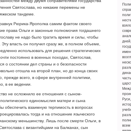
анностей между двумя соправителями государства
Поли
ления Святослава, но никакие перемены не
спра
яжеском тандеме.
поли
нест
правнук Рюрика-Ярополка самим фактом своего
взял
ие права Ольги и законные полномочия тогдашнего
совр
анал
ославу не надо было тратить время и силы, чтобы
дней
. Эту власть он получил сразу же, в полном объеме,
госу
медленно использовать для решения стратегических
имен
очти постоянно в военных походах, Святослав,
возг
неск
ся о состоянии дел страны и о безопасности
разл
вольно отошла на второй план, но до конца своих
дина
, прежде всего, в сфере внутренней политики,
част
царс
о, в ее ведении.
Межд
ство не осложнило ее отношения с сыном-
прои
Руси
 политического единомыслия матери и сына
исто
бы обеспечить взаимную терпимость в вопросах
учеб
роецировалась тогда и на отношение языческого
разл
полн
ианскому меньшинству. Лишь после смерти Ольги, в
всем
Святослава с византийцами на Балканах, сын
явля