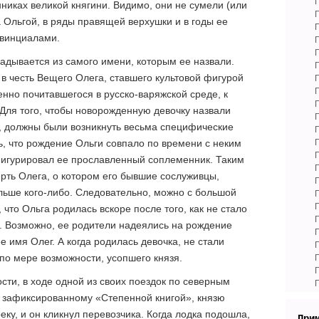
никах великой княгини. Видимо, они не сумели (или
а Ольгой, в ряды правящей верхушки и в годы ее
овинциалами.
дывается из самого имени, которым ее назвали.
 в честь Вещего Олега, ставшего культовой фигурой
енно почитавшегося в русско-варяжской среде, к
Для того, чтобы новорожденную девочку назвали
, должны были возникнуть весьма специфические
, что рождение Ольги совпало по времени с неким
фигурировал ее прославленный соплеменник. Таким
ерть Олега, о котором его бывшие сослуживцы,
льше кого-либо. Следовательно, можно с большой
что Ольга родилась вскоре после того, как не стало
ду. Возможно, ее родители надеялись на рождение
е имя Олег. А когда родилась девочка, не стали
по мере возможности, усопшего князя.
ости, в ходе одной из своих поездок по северным
, зафиксированному «Степенной книгой», князю
ку, и он кликнул перевозчика. Когда лодка подошла,
При