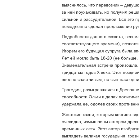
выяснилось, что перевозчик – девушк
за ней поухаживать, но получил реш
сильной и рассудительной. Все это п
немедленно сделал предложение рук
Подробности данного сюжета, весьм
соответствующего времени), позволя
Игорем его будущая супруга была вп
Лет ей могло быть 18-20 (не больше,
Знаменательная встреча произошла, 
тридцатых годов X века. Этот поздний
вполне счастливым, но сын-наследни
Трагедия, разыгравшаяся в Древлянс
способности Ольги в делах политичес
удержала ее, одолев своих противник
Жестокие казни, которым княгиня-вд
очевидно, измышлены автором древн
временных лет». Этот автор изобрази
выглядеть великая государыня: гроз