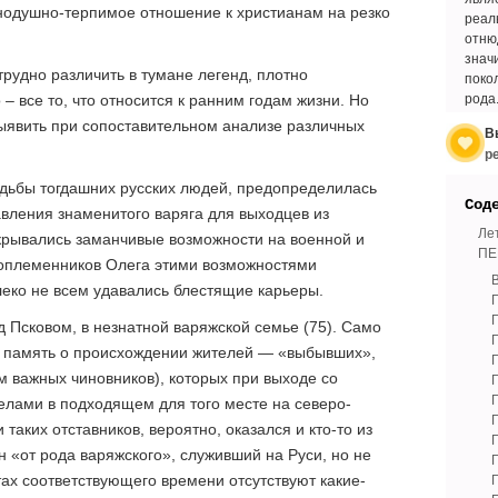
нодушно-терпимое отношение к христианам на резко
реал
отню
знач
удно различить в тумане легенд, плотно
поко
рода
 все то, что относится к ранним годам жизни. Но
выявить при сопоставительном анализе различных
В
р
судьбы тогдашних русских людей, предопределилась
Сод
вления знаменитого варяга для выходцев из
Ле
крывались заманчивые возможности на военной и
ПЕ
ноплеменников Олега этими возможностями
леко не всем удавались блестящие карьеры.
д Псковом, в незнатной варяжской семье (75). Само
ит память о происхождении жителей — «выбывших»,
ом важных чиновников), которых при выходе со
лами в подходящем для того месте на северо-
таких отставников, вероятно, оказался и кто-то из
ин «от рода варяжского», служивший на Руси, но не
тах соответствующего времени отсутствуют какие-