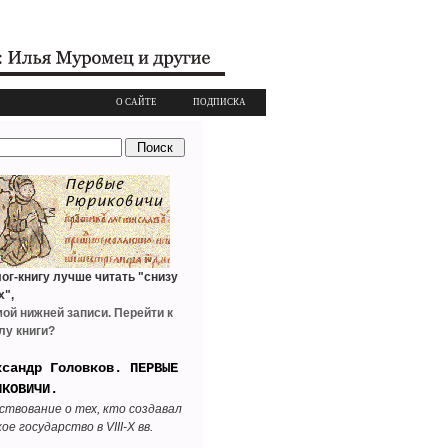
О САЙТЕ
ПОДПИСКА
ог-книгу лучше читать "снизу
х",
мой нижней записи. Перейти к
лу книги?
ксандр Головков. ПЕРВЫЕ
ИКОВИЧИ.
ствование о тех, кто создавал
ое государство в VIII-X вв.