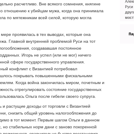
Алек
дельно расчетливо. Вне всякого сомнения, княгине
Руси 
по отношению к убийцам мужа, когда она принимала
друг
ила по мятежникам всей силой, которую могла
мост
Па
 мере проявилась в тех выводах, которые она
ежа. Главной внутренней проблемой Руси на тот
логообложения, создававшая постоянное
дданных. Игорь не успел (или не мог) ничего
нной сфере государственного управления.
нный конфликт с Византией потребовал
ришлось покрывать повышенными фискальными
емлям. Когда война закончилась миром, почетным и
жность отрегулировать состояние государственных
ользовалась Ольга после гибели своего супруга.
 и растущие доходы от торговли с Византией
ени, снизить общий уровень налогообложения до
димо в тот момент. Первым шагом Ольги в данном
, но стабильных норм дани с заново покоренной
а возможность сравнительно быстро восстановить