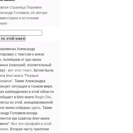
авная страница Перемен
ександр Головков, об авторе
мментарии и источники
ниге
еременах Александр
тировал с текстом о князе
е, погибшем от рук своих
аных (хороший, поучительный
ер) -
вот этот текст
. Затем была
ыта
блог-книга "Первые
ковичи"
. Также Александра
ресует ситуация в тонком мире.
оих наблюдениях в этой области
ообщает в блог-книге
Regio Dei
,
тексты из этой, инициированной
блог-книги собраны
здесь
. Также
сандр Головков иногда
яется как соавтор блог-книги
миног".
Вот его профайл в этой
книге
. Вторая часть трилогии