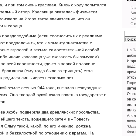
а, и при том очень красивая. Князь с ходу попытался
Гл
ительный отпор. Красавица оказалась физически
Ал
роизвело на Игоря такое впечатление, что он
Ко
О к
и и сердца.
а правдоподобные (если соотносить их с реалиями
ют предположить, что к моменту знакомства с
олне взрослой и весьма самостоятельной особой.
На П
дебю
 ибо иначе красавица уже оказалась бы замужем).
Игор
по всей вероятности, где-то в первой половине
подд
 брак князя (ему тогда было за тридцать) стал
прим
откр
к родился лишь через несколько лет.
Рюри
кой земле осенью 944 года, выявила незаурядные
инте
О св
ких. Она твердой рукой взяла власть в государстве и
он с
ов.
его 
им, 
ова якобы подвергла два древлянских посольства,
Алек
ейшего текста, вошедшего затем в «Повесть
появл
л Ольгу такой, какой, по его мнению, должна
"Ось
блог-
ной и безжалостной по отношению к врагам. На