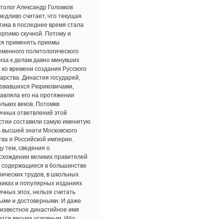
толог Александр Головков
ведливо считает, что текущая
тика в последнее время стала
ерпимо скучной. Потому и
ся применять приемы
еменного политологического
иза к делам давно минувших
, ко времени создания Русского
дарства. Династия государей,
овавшихся Рюриковичами,
лавляла его на протяжении
ольких веков. Потомки
ичных ответвлений этой
стии составили самую именитую
ь высшей знати Московского
тва и Российской империи.
у тем, сведения о
схождении великих правителей
, содержащиеся в большинстве
рических трудов, в школьных
никах и популярных изданиях
ичных эпох, нельзя считать
ыми и достоверными. И даже
 известное династийное имя
ется весьма условным. Ибо