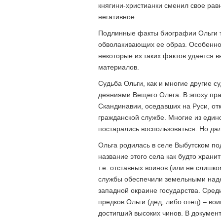
княгини-христианки сменил свое рав
негативное.
Подлинные факты биографии Ольги тр
обволакивающих ее образ. Особенно –
некоторые из таких фактов удается 
материалов.
Судьба Ольги, как и многие другие 
деяниями Вещего Олега. В эпоху пра
Скандинавии, оседавших на Руси, от
гражданской службе. Многие из еди
постарались воспользоваться. Но да
Ольга родилась в селе Выбутском по
название этого села как будто хран
т.е. отставных воинов (или не слишк
службы обеспечили земельными наде
западной окраине государства. Среди 
предков Ольги (дед, либо отец) – во
достигший высоких чинов. В докумен