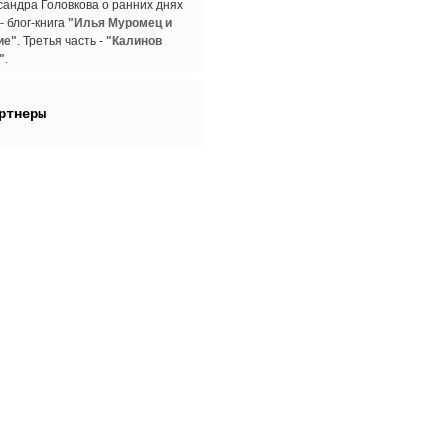
сандра Головкова о ранних днях
- блог-книга
"Илья Муромец и
ие"
. Третья часть -
"Калинов
"
.
ртнеры