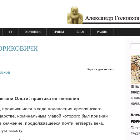
TV
КОЛОНКИ
ТРИПЫ
БЛОГ
РАДИО
РЮРИКОВИЧИ
Версия для печати
овков
!!!
Бл
ввер
с са
ягини Ольги; практика ее княжения
нача
, проявившиеся в ходе подавления древлянского
Але
ударстве, номинальным главой которого был признан
РЮР
е княжение, продолжавшееся почти четверть века,
Пове
лую высоту.
Русск