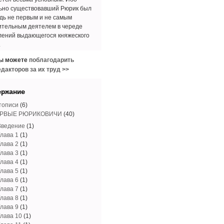
ьно существовавший Рюрик был
дь не первым и не самым
ительным деятелем в череде
лений выдающегося княжеского
.
ы можете
поблагодарить
едакторов за их труд >>
ержание
тописи
(6)
РВЫЕ РЮРИКОВИЧИ
(40)
Введение
(1)
Глава 1
(1)
Глава 2
(1)
Глава 3
(1)
Глава 4
(1)
Глава 5
(1)
Глава 6
(1)
Глава 7
(1)
Глава 8
(1)
Глава 9
(1)
Глава 10
(1)