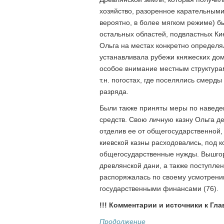
хозяйство, разоренное карательным
вероятно, в более мягком режиме) б
остальных областей, подвластных Ки
Ольга на местах конкретно определя
устанавливала рубежи княжеских до
особое внимание местным структура
т.н. погостах, где поселялись смерд
разряда.
Были также приняты меры по наведе
средств. Свою личную казну Ольга д
отделив ее от общегосударственной,
киевской казны расходовались, под 
общегосударственные нужды. Вышгор
древлянской дани, а также поступлен
распоряжалась по своему усмотрени
государственными финансами (76).
!!! Комментарии и источники к Гла
Продолжение