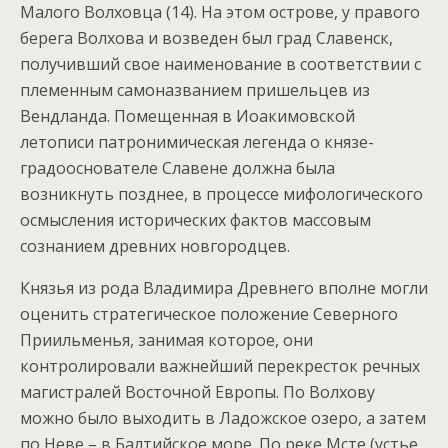
Малого Волховца (14). На этом острове, у правого
берега Волхова и возведен был град Славенск,
получивший свое наименование в соответствии с
племенным самоназванием пришельцев из
Вендланда. Помещенная в Иоакимовской
летописи патронимическая легенда о князе-
градооснователе Славене должна была
возникнуть позднее, в процессе мифологического
осмысления исторических фактов массовым
сознанием древних новгородцев.
Князья из рода Владимира Древнего вполне могли
оценить стратегическое положение Северного
Приильменья, занимая которое, они
контролировали важнейший перекресток речных
магистралей Восточной Европы. По Волхову
можно было выходить в Ладожское озеро, а затем
по Неве – в Балтийское море. По реке Мсте (устье