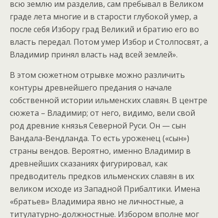
всю землю им разделив, сам пребывал в Великом
граде лета многие и в старости глубокой умер, а
после себя Избору град Великий и братию его во
власть передал. Потом умер Избор и Столпосвят, а
Владимир принял власть над всей землей».
В этом сюжетном отрывке можно различить
контуры древнейшего предания о начале
собственной истории ильменских славян. В центре
сюжета – Владимир; от него, видимо, вели свой
род древние князья Северной Руси. Он — сын
Вандала-Вендланда. То есть уроженец («сын»)
страны вендов. Вероятно, именно Владимир в
древнейших сказаниях фигурировал, как
предводитель предков ильменских славян в их
великом исходе из Западной Прибалтики. Имена
«братьев» Владимира явно не личностные, а
титулатурно-должностные. Избором вполне мог