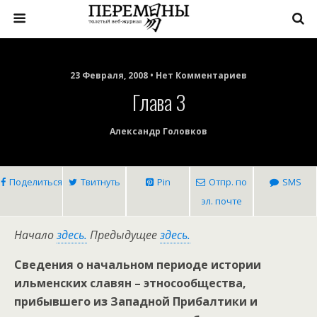
23 Февраля, 2008 • Нет Комментариев
Глава 3
Александр Головков
Поделиться
Твитнуть
Pin
Отпр. по
SMS
эл. почте
Начало
здесь.
Предыдущее
здесь.
Сведения о начальном периоде истории
ильменских славян – этносообщества,
прибывшего из Западной Прибалтики и