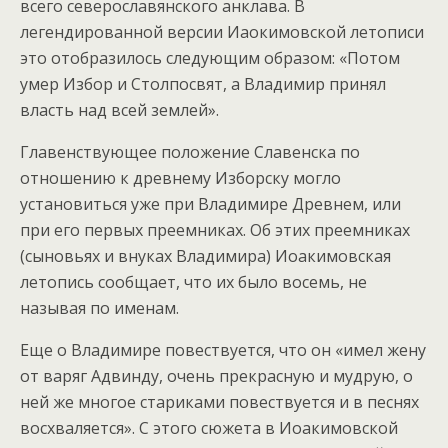
всего северославянского анклава. В
легендированной версии Иаокимовской летописи
это отобразилось следующим образом: «Потом
умер Избор и Столпосвят, а Владимир принял
власть над всей землей».
Главенствующее положение Славенска по
отношению к древнему Изборску могло
установиться уже при Владимире Древнем, или
при его первых преемниках. Об этих преемниках
(сыновьях и внуках Владимира) Иоакимовская
летопись сообщает, что их было восемь, не
называя по именам.
Еще о Владимире повествуется, что он «имел жену
от варяг Адвинду, очень прекрасную и мудрую, о
ней же многое стариками повествуется и в песнях
восхваляется». С этого сюжета в Иоакимовской