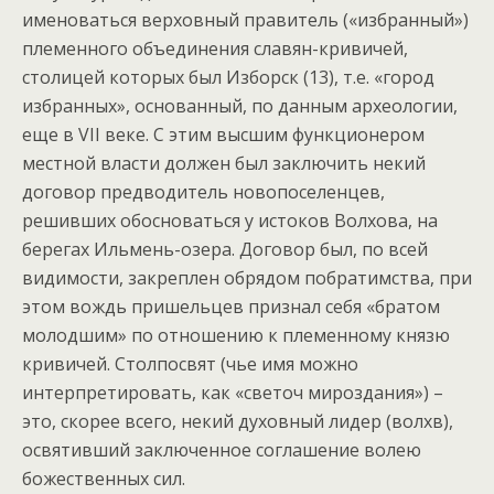
именоваться верховный правитель («избранный»)
племенного объединения славян-кривичей,
столицей которых был Изборск (13), т.е. «город
избранных», основанный, по данным археологии,
еще в VII веке. С этим высшим функционером
местной власти должен был заключить некий
договор предводитель новопоселенцев,
решивших обосноваться у истоков Волхова, на
берегах Ильмень-озера. Договор был, по всей
видимости, закреплен обрядом побратимства, при
этом вождь пришельцев признал себя «братом
молодшим» по отношению к племенному князю
кривичей. Столпосвят (чье имя можно
интерпретировать, как «светоч мироздания») –
это, скорее всего, некий духовный лидер (волхв),
освятивший заключенное соглашение волею
божественных сил.