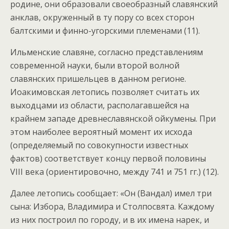
родине, они образовали своеобразный славянский
анклав, окруженный в ту пору со всех сторон
балтскими и финно-угорскими племенами (11).
Ильменские славяне, согласно представлениям
современной науки, были второй волной
славянских пришельцев в данном регионе.
Иоакимовская летопись позволяет считать их
выходцами из области, располагавшейся на
крайнем западе древнеславянской ойкумены. При
этом наиболее вероятный момент их исхода
(определяемый по совокупности известных
фактов) соответствует концу первой половины
VIII века (ориентировочно, между 741 и 751 гг.) (12).
Далее летопись сообщает: «Он (Вандал) имел три
сына: Избора, Владимира и Столпосвята. Каждому
из них построил по городу, и в их имена нарек, и