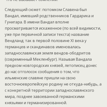
Следующий сюжет: потомком Славена был
Вандал, имевший родственников Гардарика и
Гунигара. В имени Вандал вполне
просматривается искаженное (по всей видимости,
уже при первичной записи текста) название
Вендланд; так в первой половине XI века у
германцев и скандинавов именовалась
западнославянская земля вендов-ободритов
(современный Мекленбург). Называя Вандала
предком новгородских князей, летописец донес
до нас отголосок сообщения о том, что
ильменские славяне пришли на свою
восточноевропейскую родину не откуда-нибудь, а
с конкретной территории западнославянского
мира, позднее завоеванной германскими
князьями и германизированной.