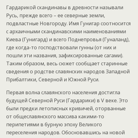
Гардарикой скандинавы в древности называли
Русь, прежде всего – ее северные земли,
подвластные Новгороду. Имя Гунигар соотносится
с архаичными скандинавскими наименованиями
Киева (Гунигард) и всего Поднепровья (Гуналанд),
где когда-то господствовали гунны (от них и
пошли эти названия, зафиксированные сагами).
Таким образом, весь сюжет сообщает старинные
сведения о родстве славянских народов Западной
Прибалтики, Северной и Южной Руси.
Первая волна славянского населения достигла
будущей Северной Руси (Гардарики) в V веке. Это
были предки летописных кривичей, оторванные
от общеславянского массива какими-то
перипетиями в бурную эпоху Великого
переселения народов. Обосновавшись на новой