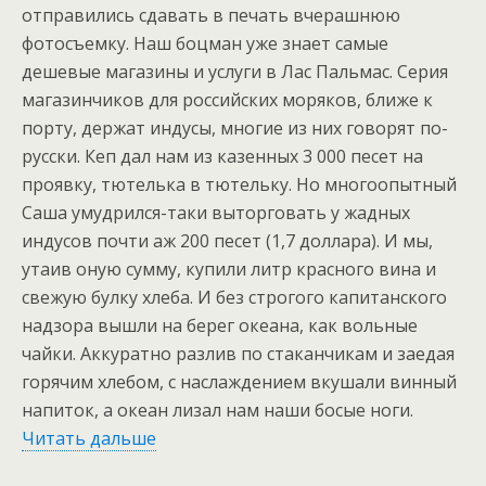
отправились сдавать в печать вчерашнюю
фотосъемку. Наш боцман уже знает самые
дешевые магазины и услуги в Лас Пальмас. Серия
магазинчиков для российских моряков, ближе к
порту, держат индусы, многие из них говорят по-
русски. Кеп дал нам из казенных 3 000 песет на
проявку, тютелька в тютельку. Но многоопытный
Саша умудрился-таки выторговать у жадных
индусов почти аж 200 песет (1,7 доллара). И мы,
утаив оную сумму, купили литр красного вина и
свежую булку хлеба. И без строгого капитанского
надзора вышли на берег океана, как вольные
чайки. Аккуратно разлив по стаканчикам и заедая
горячим хлебом, с наслаждением вкушали винный
напиток, а океан лизал нам наши босые ноги.
Читать дальше