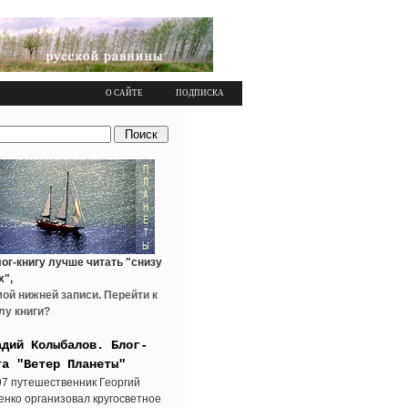
О САЙТЕ
ПОДПИСКА
ог-книгу лучше читать "снизу
х",
мой нижней записи. Перейти к
лу книги?
адий Колыбалов. Блог-
га "Ветер Планеты"
97 путешественник Георгий
енко организовал кругосветное