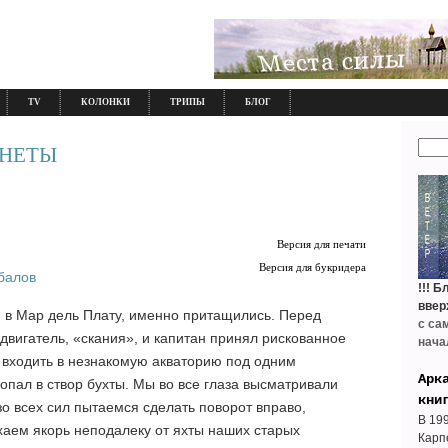
TV
КОЛОНКИ
ТРИПЫ
БЛОГ
АНЕТЫ
Версия для печати
Версия для букридера
балов
!!!
Бл
ввер
ц, в Мар дель Плату, именно притащились. Перед
с са
двигатель, «скания», и капитан принял рискованное
нача
 входить в незнакомую акваторию под одним
Арк
опал в створ бухты. Мы во все глаза высматривали
кни
изо всех сил пытаемся сделать поворот вправо,
В 19
хаем якорь неподалеку от яхты наших старых
Карп