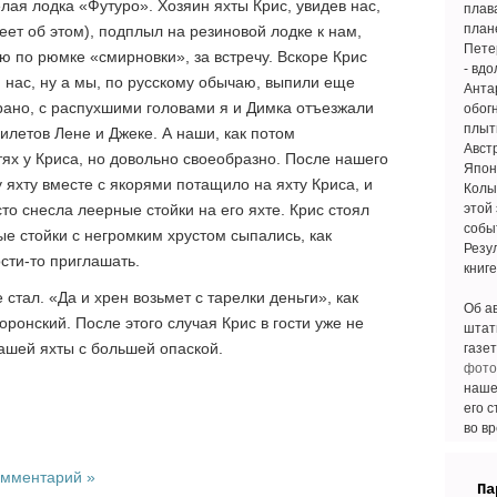
лая лодка «Футуро». Хозяин яхты Крис, увидев нас,
плав
план
ет об этом), подплыл на резиновой лодке к нам,
Пете
ю по рюмке «смирновки», за встречу. Вскоре Крис
- вдо
ти нас, ну а мы, по русскому обычаю, выпили еще
Анта
ано, с распухшими головами я и Димка отъезжали
обогн
плыт
билетов Лене и Джеке. А наши, как потом
Авст
тях у Криса, но довольно своеобразно. После нашего
Япон
 яхту вместе с якорями потащило на яхту Криса, и
Колы
о снесла леерные стойки на его яхте. Крис стоял
этой
собы
ые стойки с негромким хрустом сыпались, как
Резул
ости-то приглашать.
книге
 стал. «Да и хрен возьмет с тарелки деньги», как
Об а
оронский. После этого случая Крис в гости уже не
штат
нашей яхты с большей опаской.
газе
фото
наше
его с
во в
омментарий »
Па