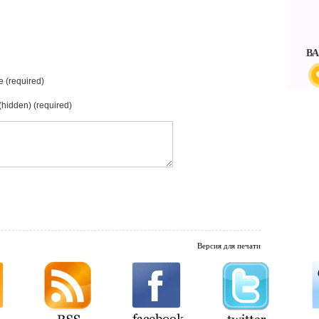
В
 (required)
(hidden) (required)
Версия для печати