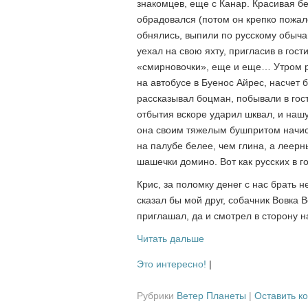
знакомцев, еще с Канар. Красивая бе
обрадовался (потом он крепко пожале
обнялись, выпили по русскому обыча
уехал на свою яхту, пригласив в гос
«смирновочки», еще и еще… Утром р
на автобусе в Буенос Айрес, насчет 
рассказывал боцман, побывали в гос
отбытия вскоре ударил шквал, и нашу
она своим тяжелым бушпритом начист
на палубе белее, чем глина, а леерн
шашечки домино. Вот как русских в г
Крис, за поломку денег с нас брать не
сказал бы мой друг, собачник Вовка В
приглашал, да и смотрел в сторону 
Читать дальше
Это интересно!
|
Рубрики
Ветер Планеты
|
Оставить к