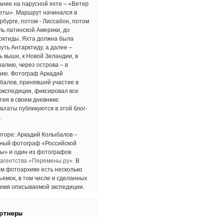
ание на парусной яхте – «Ветер
еты». Маршрут начинался в
рбурге, потом - Лиссабон, потом
ль латинской Америки, до
рктиды. Яхта должна была
уть Антарктиду, а далее –
ь выше, к Новой Зеландии, в
ралию, через острова – в
ию. Фотограф Аркадий
балов, принявший участие в
 экспедиции, фиксировал все
тия в своем дневнике.
ьтаты публикуются в этой блог-
.
вторе: Аркадий Колыбалов –
ный фотограф «Российской
ты» и один из фотографов
агентства «Перемены.ру»
. В
м фотоархиве есть несколько
ъемок, в том числе и сделанных
ремя описываемой экспедиции.
ртнеры