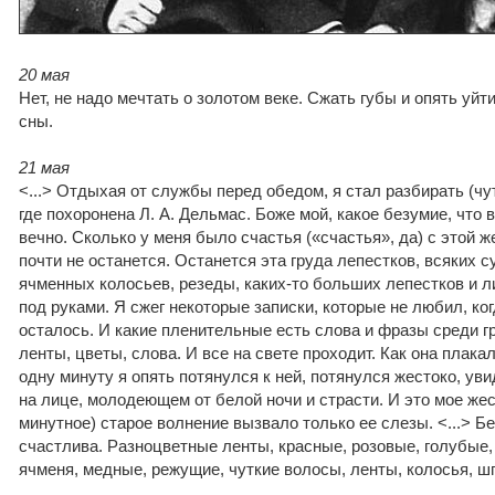
20 мая
Нет, не надо мечтать о золотом веке. Сжать губы и опять уйт
сны.
21 мая
<...> Отдыхая от службы перед обедом, я стал разбирать (чут
где похоронена Л. А. Дельмас. Боже мой, какое безумие, что в
вечно. Сколько у меня было счастья («счастья», да) с этой 
почти не останется. Останется эта груда лепестков, всяких су
ячменных колосьев, резеды, каких-то больших лепестков и л
под руками. Я сжег некоторые записки, которые не любил, ког
осталось. И какие пленительные есть слова и фразы среди г
ленты, цветы, слова. И все на свете проходит. Как она плакал
одну минуту я опять потянулся к ней, потянулся жестоко, ув
на лице, молодеющем от белой ночи и страсти. И это мое жес
минутное) старое волнение вызвало только ее слезы. <...> Б
счастлива. Разноцветные ленты, красные, розовые, голубые,
ячменя, медные, режущие, чуткие волосы, ленты, колосья, ш