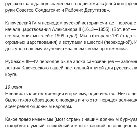
русского завода под знаменем с надписями: «Долой контрре
руки Советов Солдатских и Рабочих Депутатов».
Ключевский IV-м периодом русской истории считает период с 
начала царствования Александра II (1613—1855). (Вот, вот —
поэмы, моих мыслей с 1909 года!). Мы в феврале 1917 года з
огромных царствования) и вступаем в шестой (переходной). И
доступен нашему изучению «на всем своем протяжении».
Рубежом III—IV периодов была эпоха самозванцев — запомни
лекция Ключевского нашей настольной книгой для русских л
круга.
19 июня
Ненависть к интеллигенции и прочему, одиночество. Никто не 
было такого образцового порядка и что этот порядок величав
всем
революционным народом.
Какое
право
имеем мы (мозг страны) нашим дрянным буржуа
оскорблять умный, спокойный и многознающий революционн