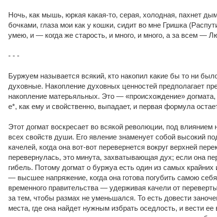
Ночь, как мышь, юркая какая-то, серая, холодная, пахнет ды
бочками, глаза мои как у кошки, сидит во мне Гришка (Распути
умею, и — когда же старость, и много, и много, а за всем — Л
- - -
Буржуем называется всякий, кто накопил какие бы то ни было
духовные. Накопление духовных ценностей предполагает п
накопление матерьяльных. Это — «происхождение» догмата, 
e*, как ему и свойственно, выпадает, и первая формула остает
Этот догмат воскресает во всякой революции, под влиянием 
всех свойств души. Его явление знаменует собой высокий по
качелей, когда она вот-вот перевернется вокруг верхней пер
перевернулась, это минута, захватывающая дух; если она п
гибель. Потому догмат о буржуа есть один из самых крайних
— высшее напряжение, когда она готова погубить самою себя
временного правительства — удерживая качели от переверты
за тем, чтобы размах не уменьшался. То есть довести заноч
места, где она найдет нужным избрать оседлость, и вести ее