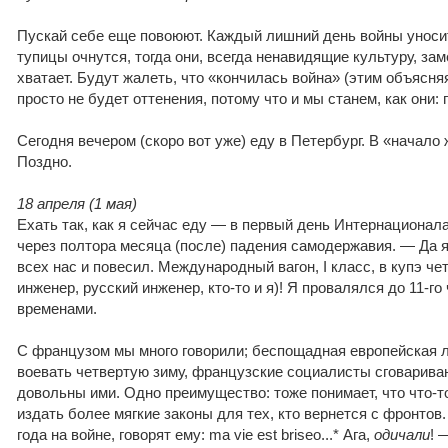
Пускай себе еще повоюют. Каждый лишний день войны уносит 
тупицы очнутся, тогда они, всегда ненавидящие культуру, заме
хватает. Будут жалеть, что «кончилась война» (этим объясня
просто не будет оттенения, потому что и мы станем, как они:
Сегодня вечером (скоро вот уже) еду в Петербург. В «начало 
Поздно.
18 апреля (1 мая)
Ехать так, как я сейчас еду — в первый день Интернационала,
через полтора месяца (после) падения самодержавия. — Да я
всех нас и повесил. Международный вагон, I класс, в купэ ч
инженер, русский инженер, кто-то и я)! Я провалялся до 11-го
временами.
С французом мы много говорили; беспощадная европейская л
воевать четвертую зиму, французские социалисты сговарива
довольны ими. Одно преимущество: тоже понимает, что что-то
издать более мягкие законы для тех, кто вернется с фронтов
года на войне, говорят ему: ma vie est briseo...* Ага,
одичали
! 