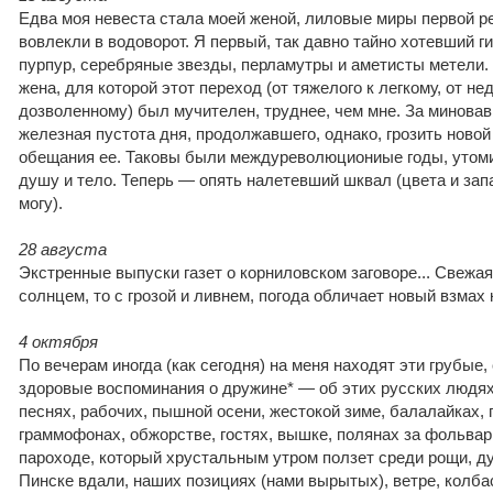
Едва моя невеста стала моей женой, лиловые миры первой р
вовлекли в водоворот. Я первый, так давно тайно хотевший г
пурпур, серебряные звезды, перламутры и аметисты метели.
жена, для которой этот переход (от тяжелого к легкому, от не
дозволенному) был мучителен, труднее, чем мне. За минова
железная пустота дня, продолжавшего, однако, грозить новой 
обещания ее. Таковы были междуреволюциониые годы, утом
душу и тело. Теперь — опять налетевший шквал (цвета и зап
могу).
28 августа
Экстренные выпуски газет о корниловском заговоре... Свежая,
солнцем, то с грозой и ливнем, погода обличает новый взмах
4 октября
По вечерам иногда (как сегодня) на меня находят эти грубые
здоровые воспоминания о дружине* — об этих русских людях
песнях, рабочих, пышной осени, жестокой зиме, балалайках, г
граммофонах, обжорстве, гостях, вышке, полянах за фольвар
пароходе, который хрустальным утром ползет среди рощи, ду
Пинске вдали, наших позициях (нами вырытых), ветре, колба