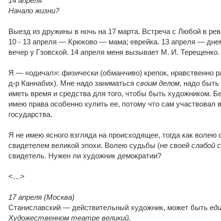
14 апреля
Начало жизни?
Выезд из дружины в ночь на 17 марта. Встреча с Любой в р
10 - 13 апреля — Крюково — мама; еврейка. 13 апреля — дн
вечер у Гзовской. 14 апреля меня вызывает М. И. Терещенко.
Я — «одичал»: физически (обманчиво) крепок, нравственно 
д-р Каннабих). Мне надо заниматься
своим делом
, надо быть
иметь время и средства для того, чтобы быть художником. Б
имею права особенно хулить ее, потому что сам участвовал в
государства.
Я не имею ясного взгляда на происходящее, тогда как волею
свидетелем великой эпохи. Волею судьбы (не своей
слабой 
свидетель. Нужен ли художник демократии?
<…>
17 апреля (Москва)
Станиславский — действительный художник, может быть
ед
Художественном театре великий
.