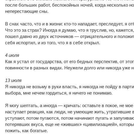
после больших работ, беспокойных ночей, когда несколько н
неперестающие сны.
В снах часто, что и в жизни: кто-то нападает, преследует, я 
Что это за страх? Иногда я думаю, что я труслив, но, кажется, 
пошел давно из двух источников — отрицательного и положител
себя испортил, и из того, что я в себе открыл.
4 июля
Как я устал от государства, от его бедных перспектив, от эт
повинности в разных видах. Неужели долго или никогда уже н
13 июля
Я никогда не возьму в руки власть, я никогда не пойду в парт
выбора, мне нечем гордиться, я ничего не понимаю.
Я могу шептать, а иногда — кричать: оставьте в покое, не мо
наступает реакция, как люди, не умеющие жить, утратившие 
уступают, потом пугаются, потом начинают пугать и запугива
потерявших вкуса, еще не «живших» «цивилизацией», котор
пожить, как богатые.