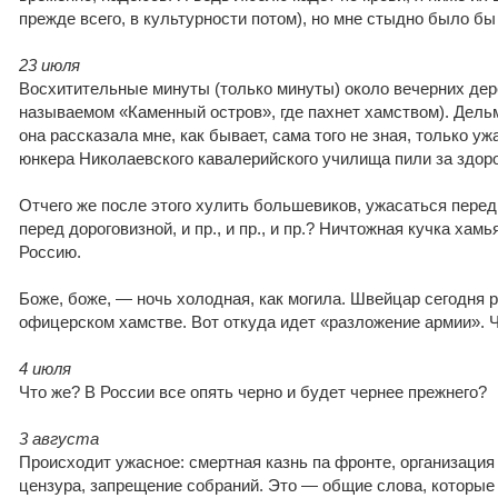
прежде всего, в культурности потом), но мне стыдно было бы
23 июля
Восхитительные минуты (только минуты) около вечерних дере
называемом «Каменный остров», где пахнет хамством). Дельм
она рассказала мне, как бывает, сама того не зная, только у
юнкера Николаевского кавалерийского училища пили за здо
Отчего же после этого хулить большевиков, ужасаться пере
перед дороговизной, и пр., и пр., и пр.? Ничтожная кучка хам
Россию.
Боже, боже, — ночь холодная, как могила. Швейцар сегодня 
офицерском хамстве. Вот откуда идет «разложение армии». Ч
4 июля
Что же? В России все опять черно и будет чернее прежнего?
3 августа
Происходит ужасное: смертная казнь па фронте, организация
цензура, запрещение собраний. Это — общие слова, которы