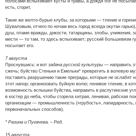
полосами вспыхивают кусты и травы, а дождя бог не посылает,
есть, сгорит.
Такие же желто-бурые клубы, за которыми — тление и горени
Шуваловым, отчего по ночам весь город всегда окутан гарью)
душ, пламя вражды, дикости, татарщины, злобы, унижения, з
мести — то там, то здесь вспыхивает; русский большевизм гул
посылает его.
7 августа
Проснувшись: и вот
задача русской культуры
— направить эт
сжечь; буйство Стеньки и Емельки* превратить в волевую м
поставить разрушению такие преграды, которые не ослабят на
этот напор; организовать буйную волю; ленивое тление, в ко
возможность вспышки буйства, направить в распутинские угл
в костер до неба, чтобы сгорела хитрая, ленивая, рабская по
организации — промышленность («грубость», лапидарность, 
первоначальных способов).
* Разина и Пугачева. – Ред.
15 августа