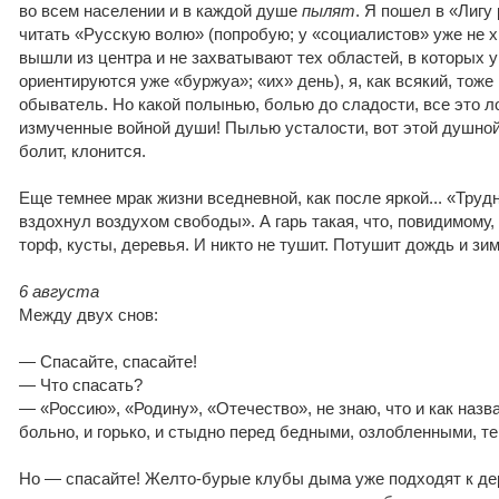
во всем населении и в каждой душе
пылят
. Я пошел в «Лигу
читать «Русскую волю» (попробую; у «социалистов» уже не 
вышли из центра и не захватывают тех областей, в которых 
ориентируются уже «буржуа»; «их» день), я, как всякий, тоже
обыватель. Но какой полынью, болью до сладости, все это л
измученные войной души! Пылью усталости, вот этой душной 
болит, клонится.
Еще темнее мрак жизни вседневной, как после яркой... «Труд
вздохнул воздухом свободы». А гарь такая, что, повидимому, 
торф, кусты, деревья. И никто не тушит. Потушит дождь и зим
6 августа
Между двух снов:
— Спасайте, спасайте!
— Что спасать?
— «Россию», «Родину», «Отечество», не знаю, что и как назв
больно, и горько, и стыдно перед бедными, озлобленными, 
Но — спасайте! Желто-бурые клубы дыма уже подходят к де