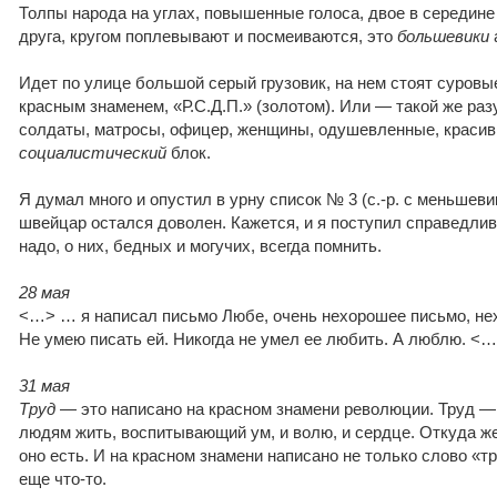
Толпы народа на углах, повышенные голоса, двое в середине
друга, кругом поплевывают и посмеиваются, это
большевики
Идет по улице большой серый грузовик, на нем стоят суровы
красным знаменем, «Р.С.Д.П.» (золотом). Или — такой же ра
солдаты, матросы, офицер, женщины, одушевленные, краси
социалистический
блок.
Я думал много и опустил в урну список № 3 (с.-р. с меньшеви
швейцар остался доволен. Кажется, и я поступил справедлив
надо, о них, бедных и могучих, всегда помнить.
28 мая
<…> … я написал письмо Любе, очень нехорошее письмо, не
Не умею писать ей. Никогда не умел ее любить. А люблю. <
31 мая
Труд
— это написано на красном знамени революции. Труд 
людям жить, воспитывающий ум, и волю, и сердце. Откуда ж
оно есть. И на красном знамени написано не только слово «т
еще что-то.