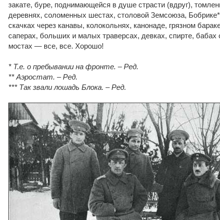
закате, буре, поднимающейся в душе страсти (вдруг), томлени
деревнях, соломенных шестах, столовой Земсоюза, Бобрике***
скачках через канавы, колокольнях, канонаде, грязном барак
саперах, больших и малых траверсах, девках, спирте, бабах с
мостах — все, все. Хорошо!
* Т.е. о пребывании на фронте. – Ред.
** Аэростат. – Ред.
*** Так звали лошадь Блока. – Ред.