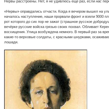
Нервы расстроены. Нет, я не удивлюсь еще раз, если
нас
пер
«Нервы» оправдались отчасти. Когда я вечером вышел на ули
началось наступление, наши прорвали фронт и взяли 9000 пл
рот которого до сих пор не зажат (страшное русское добродуш
вечёрке русские войска грязью своих похвал. Обливает Кере
восхищения. Улица возбуждена немного. В первый раз за вр
какие-то верховые солдаты, с красными шнурками, осажива
лошади.