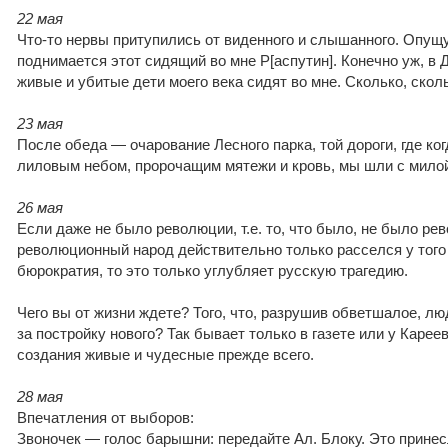
22 мая
Что-то нервы притупились от виденного и слышанного. Опущ
поднимается этот сидящий во мне Р[аспутин]. Конечно уж, в 
живые и убитые дети моего века сидят во мне. Сколько, сколь
23 мая
После обеда — очарование Лесного парка, той дороги, где ко
лиловым небом, пророчащим мятежи и кровь, мы шли с милой
26 мая
Если даже не было революции, т.е. то, что было, не было ре
революционный народ действительно только расселся у того 
бюрократия, то это только углубляет русскую трагедию.
Чего вы от жизни ждете? Того, что, разрушив обветшалое, л
за постройку нового? Так бывает только в газете или у Карее
создания живые и чудесные прежде всего.
28 мая
Впечатления от выборов:
Звоночек — голос барышни: передайте Ал. Блоку. Это прине