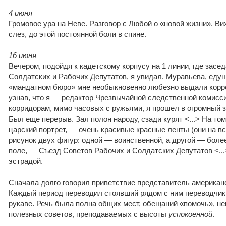
4 июня
Громовое ура на Неве. Разговор с Любой о «новой жизни». В
слез, до этой постоянной боли в спине.
16 июня
Вечером, подойдя к кадетскому корпусу на 1 линии, где засе
Солдатских и Рабочих Депутатов, я увидал. Муравьева, едущ
«мандатном бюро» мне необыкновенно любезно выдали корре
узнав, что я — редактор Чрезвычайной следственной комисс
корридорам, мимо часовых с ружьями, я прошел в огромный з
Был еще перерыв. Зал полон народу, сзади курят <...> На том
царский портрет, — очень красивые красные ленты (они на вс
рисунок двух фигур: одной — воинственной, а другой — более
поле, — Съезд Советов Рабочих и Солдатских Депутатов <...
эстрадой.
Сначала долго говорил приветствие представитель американ
Каждый период переводил стоявший рядом с ним переводчик 
рукаве. Речь была полна общих мест, обещаний «помочь», не
полезных советов, преподаваемых с высоты
успокоенной
.