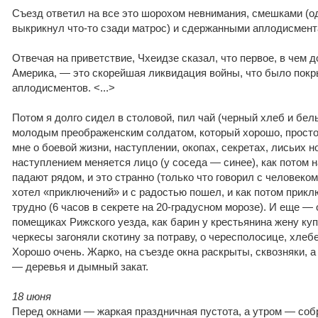
Съезд ответил на все это шорохом невнимания, смешками (од
выкрикнул что-то сзади матрос) и сдержанными аплодисмент
Отвечая на приветствие, Чхеидзе сказал, что первое, в чем 
Америка, — это скорейшая ликвидация войны, что было покр
аплодисментов. <...>
Потом я долго сидел в столовой, пил чай (черный хлеб и белы
молодым преображенским солдатом, который хорошо, просто
мне о боевой жизни, наступлении, окопах, секретах, лисьих н
наступлением меняется лицо (у соседа — синее), как потом н
падают рядом, и это странно (только что говорил с человеком,
хотел «приключений» и с радостью пошел, и как потом прикл
трудно (6 часов в секрете на 20-градусном морозе). И еще — 
помещиках Рижского уезда, как барин у крестьянина жену ку
черкесы загоняли скотину за потраву, о чересполосице, хлебе
Хорошо очень. Жарко, на съезде окна раскрыты, сквозняки, а
— деревья и дымный закат.
18 июня
Перед окнами — жаркая праздничная пустота, а утром — соб