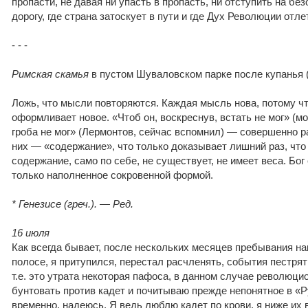
пропасти, не давая ни упасть в пропасть, ни отступить на б
дорогу, где страна затоскует в пути и где Дух Революции отлет
- - -
Римская скамья
в пустом Шуваловском парке после купанья 
Ложь, что мысли повторяются. Каждая мысль нова, потому чт
оформливает новое. «Чтоб он, воскреснув, встать не мог» (мо
гроба не мог» (Лермонтов, сейчас вспомнил) — совершенно 
них — «содержание», что только доказывает лишний раз, чт
содержание, само по себе, не существует, не имеет веса. Бо
только наполненное сокровенной формой.
* Генезисе (греч.). — Ред.
16 июля
Как всегда бывает, после нескольких месяцев пребывания на
полосе, я притупился, перестал расчленять, события пестрят
т.е. это утрата некоторая пафоса, в данном случае революцио
бунтовать против кадет и почитываю прежде непонятное в «Р
временно, надеюсь. Я ведь люблю кадет по крови, я ниже их 