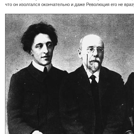
что он изолгался окончательно и даже Революция его не вра