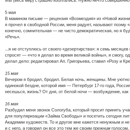
Мы (весь мир) страшно изолгались. Нужно нечто совершенно
5 мая
В мамином письме — рецензия «Возмездия» из «Новой жизни
я прочел в свободной России, меня радует, называют поэму «
конечно, сомнительная — не чисто демократическая, но я буду
«Речь».
...я не отступлюсь от своего «дезертирства»: я семь месяцев
спросят — «что я делал во время великой войны», я смогу, одн
делал дело: редактировал Ап. Григорьева, ставил «Розу и Кр
15 мая
Вечером я бродил, бродил. Белая ночь, женщины. Мне уютно 
одинокой бездне, которой имя — Петербург 17-го года, Россия
несешься, жизнь? От дня, от белой ночи — возбуждение, как 
16 мая
Разбудил меня звонок Сологуба, который просит принять уча
для популяризации «Займа Свободы» и посетить сегодня ли
Академии художеств. То и другое мне кажется ненужным и не
и с него, а говорил он все это тем же своим
прежним
голосом, 