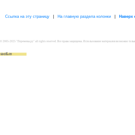
Ссылка на эту страницу
|
На главную раздела колонки
|
Наверх 
© 2005-2025 "Перемены.ру" all rights reserved. Все права защищены. Использование материалов возможно толь