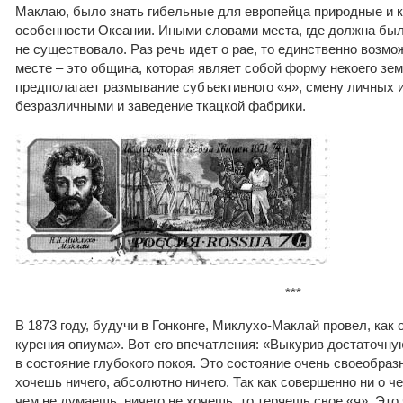
Маклаю, было знать гибельные для европейца природные и 
особенности Океании. Иными словами места, где должна был
не существовало. Раз речь идет о рае, то единственно возмо
месте – это община, которая являет собой форму некоего зем
предполагает размывание субъективного «я», смену личных 
безразличными и заведение ткацкой фабрики.
***
В 1873 году, будучи в Гонконге, Миклухо-Маклай провел, как 
курения опиума». Вот его впечатления: «Выкурив достаточну
в состояние глубокого покоя. Это состояние очень своеобраз
хочешь ничего, абсолютно ничего. Так как совершенно ни о ч
чем не думаешь, ничего не хочешь, то теряешь свое «я». Это 