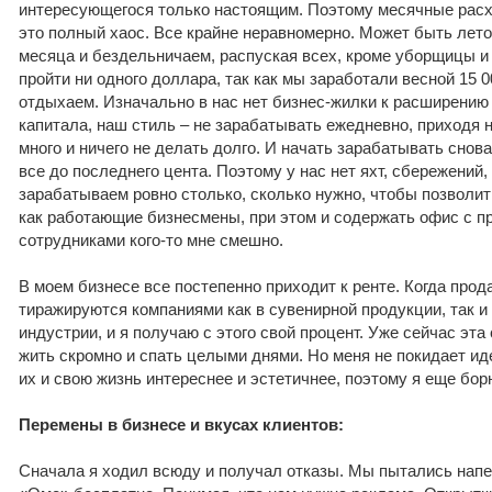
интересующегося только настоящим. Поэтому месячные расх
это полный хаос. Все крайне неравномерно. Может быть лето,
месяца и бездельничаем, распуская всех, кроме уборщицы 
пройти ни одного доллара, так как мы заработали весной 15 0
отдыхаем. Изначально в нас нет бизнес-жилки к расширению
капитала, наш стиль – не зарабатывать ежедневно, приходя н
много и ничего не делать долго. И начать зарабатывать снова
все до последнего цента. Поэтому у нас нет яхт, сбережен
зарабатываем ровно столько, сколько нужно, чтобы позволит
как работающие бизнесмены, при этом и содержать офис с при
сотрудниками кого-то мне смешно.
В моем бизнесе все постепенно приходит к ренте. Когда прод
тиражируются компаниями как в сувенирной продукции, так и
индустрии, и я получаю с этого свой процент. Уже сейчас эт
жить скромно и спать целыми днями. Но меня не покидает ид
их и свою жизнь интереснее и эстетичнее, поэтому я еще бо
Перемены в бизнесе и вкусах клиентов:
Сначала я ходил всюду и получал отказы. Мы пытались напе