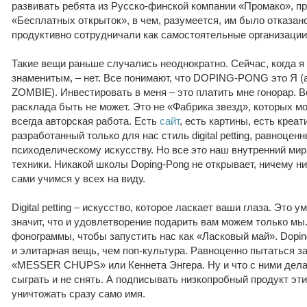
развивать ребята из Русско-финской компании «Промако», п
«Бесплатных открыток», в чем, разумеется, им было отказано
продуктивно сотрудничали как самостоятельные организаци
Такие вещи раньше случались неоднократно. Сейчас, когда я
знаменитым, – нет. Все понимают, что DOPING-PONG это Я (
ZOMBIE). Инвестировать в меня – это платить мне гонорар. В
расклада быть не может. Это не «Фабрика звезд», которых м
всегда авторская работа. Есть
сайт
, есть картины, есть креа
разработанный только для нас стиль digital petting, равноце
психоделическому искусству. Но все это наш внутренний мир
техники. Никакой школы Doping-Pong не открывает, ничему ник
сами учимся у всех на виду.
Digital petting – искусство, которое ласкает ваши глаза. Это 
значит, что и удовлетворение подарить вам можем только мы.
фонограммы, чтобы запустить нас как «Ласковый май». Dopin
и элитарная вещь, чем поп-культура. Равноценно пытаться з
«MESSER CHUPS» или Кеннета Энгера. Ну и что с ними делат
сыграть и не снять. А подписывать низкопробный продукт эт
уничтожать сразу само имя.