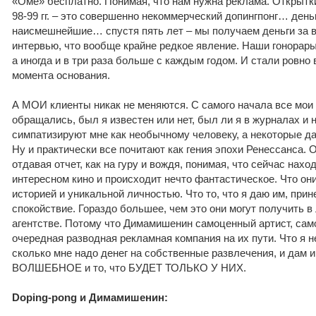
«Оме» бесплатно. Понимая, что нам нужна реклама. Открытки
98-99 гг. – это совершенно некоммерческий допингпонг… день
наисмешнейшие… спустя пять лет – мы получаем деньги за в
интервью, что вообще крайне редкое явление. Наши гонорары
а иногда и в три раза больше с каждым годом. И стали ровно 
момента основания.
А МОИ клиенты никак не меняются. С самого начала все мои 
обращались, был я известен или нет, был ли я в журналах и н
симпатизируют мне как необычному человеку, а некоторые д
Ну и практически все почитают как гения эпохи Ренессанса. О
отдавая отчет, как на гуру и вождя, понимая, что сейчас нахо
интересном кино и происходит нечто фантастическое. Что он
историей и уникальной личностью. Что то, что я даю им, прин
спокойствие. Гораздо большее, чем это они могут получить 
агентстве. Потому что Димамишенин самоценный артист, само
очередная разводная рекламная компания на их пути. Что я не
сколько мне надо денег на собственные развлечения, и дам и
ВОЛШЕБНОЕ и то, что БУДЕТ ТОЛЬКО У НИХ.
Doping-pong и Димамишенин: