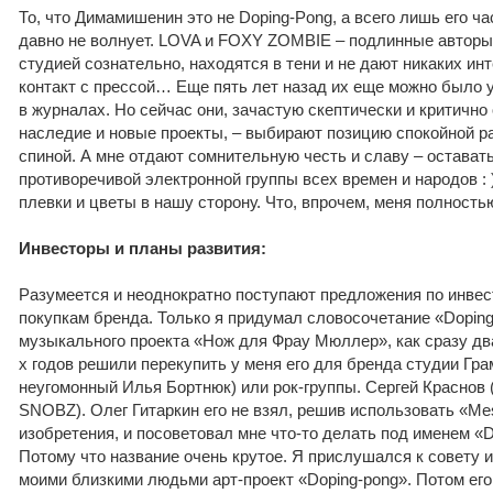
То, что Димамишенин это не Doping-Pong, а всего лишь его ча
давно не волнует. LOVA и FOXY ZOMBIE – подлинные авторы 
студией сознательно, находятся в тени и не дают никаких инт
контакт с прессой… Еще пять лет назад их еще можно было 
в журналах. Но сейчас они, зачастую скептически и критично
наследие и новые проекты, – выбирают позицию спокойной р
спиной. А мне отдают сомнительную честь и славу – остава
противоречивой электронной группы всех времен и народов : 
плевки и цветы в нашу сторону. Что, впрочем, меня полностью
Инвесторы и планы развития:
Разумеется и неоднократно поступают предложения по инве
покупкам бренда. Только я придумал словосочетание «Doping
музыкального проекта «Нож для Фрау Мюллер», как сразу два
х годов решили перекупить у меня его для бренда студии Гра
неугомонный Илья Бортнюк) или рок-группы. Сергей Краснов 
SNOBZ). Олег Гитаркин его не взял, решив использовать «Me
изобретения, и посоветовал мне что-то делать под именем «
Потому что название очень крутое. Я прислушался к совету и
моими близкими людьми арт-проект «Doping-pong». Потом его