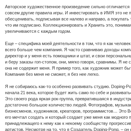
Авторское художественное произведение сильно отличается 
совсем другие правила игры. И инвестировать в ИМЯ это не п
обесценивать, подписывая все налево и направо, а покупать 
что им подписано. Коллекционировать и Хранить это, понима
увеличиваются с каждым годом.
Еще – специфика моей деятельности в том, что я как человек
всего больше чем компания. Я часто сравниваю доходы компа
директор и у меня есть помощники и штат, и свои персональн
и беру заказы гоп-стопом, они, мягко говоря, сравнимы. Я не
она не содержит меня. Я пример того, как художник может б
Компания без меня не сможет, я без нее легко.
Я не собираюсь как-то особенно развивать студию. Doping-Po
начала 21 века, которое будет жить само по себе и развивать
Это своего рода яркая рок-группа, превратившаяся в индустр
достаточно большое количество людей. Фотографов, музыкан
бизнесменов, художников, креаторов, программистов… Это Вс
его мечтал создать и который создает уже меня как модного п
принадлежащего к нему как к некоему сообществу прогресси
артистов. Несмотря на то, что я Создатель Doping-Pong, – он