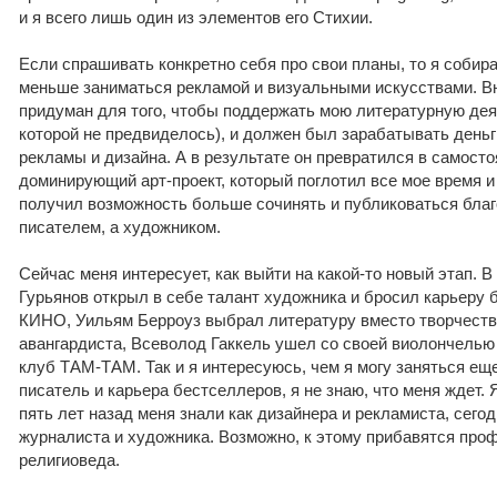
и я всего лишь один из элементов его Стихии.
Если спрашивать конкретно себя про свои планы, то я собира
меньше заниматься рекламой и визуальными искусствами. В
придуман для того, чтобы поддержать мою литературную дея
которой не предвиделось), и должен был зарабатывать день
рекламы и дизайна. А в результате он превратился в самост
доминирующий арт-проект, который поглотил все мое время и
получил возможность больше сочинять и публиковаться благо
писателем, а художником.
Сейчас меня интересует, как выйти на какой-то новый этап. В
Гурьянов открыл в себе талант художника и бросил карьеру 
КИНО, Уильям Берроуз выбрал литературу вместо творчеств
авангардиста, Всеволод Гаккель ушел со своей виолончелью
клуб ТАМ-ТАМ. Так и я интересуюсь, чем я могу заняться еще.
писатель и карьера бестселлеров, я не знаю, что меня ждет.
пять лет назад меня знали как дизайнера и рекламиста, сегод
журналиста и художника. Возможно, к этому прибавятся про
религиоведа.