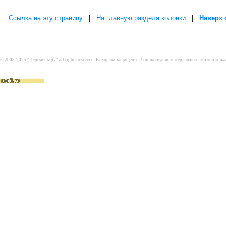
Ссылка на эту страницу
|
На главную раздела колонки
|
Наверх 
© 2005-2025 "Перемены.ру" all rights reserved. Все права защищены. Использование материалов возможно толь