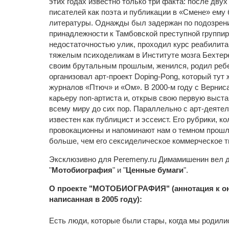
этих годах известно только три факта: после дву
писателей как поэта и публикации в «Смене» ему
литературы. Однажды был задержан по подозрен
принадлежности к Тамбовской преступной группир
недостаточностью улик, проходил курс реабилита
тяжелым психоделикам в Институте мозга Бехтере
своим брутальным прошлым, женился, родил ребен
организовал арт-проект Doping-Pong, который тут
журналов «Птюч» и «Ом». В 2000-м году с Вернис
карьеру поп-артиста и, открыв свою первую выстав
всему миру до сих пор. Параллельно с арт-деят
известен как публицист и эссеист. Его рубрики, ко
провокационны и напоминают нам о темном прошл
больше, чем его сексиделическое коммерческое т
Эксклюзивно для Peremeny.ru Димамишенин вел д
"
Мотобиография
" и "
Ценные бумаги
".
О проекте "МОТОБИОГРАФИЯ" (аннотация к он
написанная в 2005 году):
Есть люди, которые были стары, когда мы родили