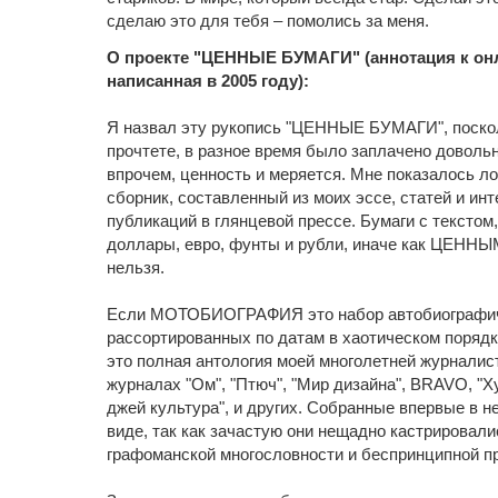
сделаю это для тебя – помолись за меня.
О проекте "ЦЕННЫЕ БУМАГИ"
(аннотация к о
написанная в 2005 году):
Я назвал эту рукопись "ЦЕННЫЕ БУМАГИ", посколь
прочтете, в разное время было заплачено довольн
впрочем, ценность и меряется. Мне показалось л
сборник, составленный из моих эссе, статей и ин
публикаций в глянцевой прессе. Бумаги с текстом,
доллары, евро, фунты и рубли, иначе как ЦЕН
нельзя.
Если МОТОБИОГРАФИЯ это набор автобиографич
рассортированных по датам в хаотическом поря
это полная антология моей многолетней журналис
журналах "Ом", "Птюч", "Мир дизайна", BRAVO, "Ху
джей культура", и других. Собранные впервые в 
виде, так как зачастую они нещадно кастрировали
графоманской многословности и беспринципной п