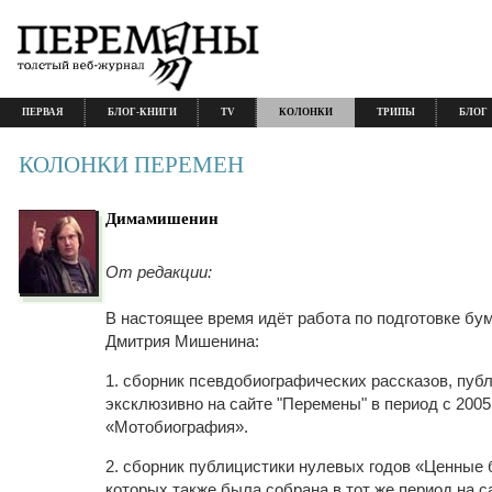
ПЕРВАЯ
БЛОГ-КНИГИ
TV
КОЛОНКИ
ТРИПЫ
БЛОГ
КОЛОНКИ ПЕРЕМЕН
Димамишенин
От редакции:
В настоящее время идёт работа по подготовке бу
Дмитрия Мишенина:
1. сборник псевдобиографических рассказов, пу
эксклюзивно на сайте "Перемены" в период с 2005 
«Мотобиография».
2. сборник публицистики нулевых годов «Ценные 
которых также была собрана в тот же период на с