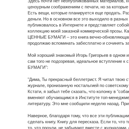
Здесь почти нет неопубликованных материалов, х
цензурным соображениям с печати, но за которые 
Есть вещи, которые планируется еще продать. Ра
деньги. Но в основном все это выходило в разных 
публиковалось в Интернете и представляет собо
коллекцию моей заказной коммерческой прозы.
ЦЕННЫЕ БУМАГИ – это книга вечно-обновляющаяс
продолжаю вспоминать забесплатно и сочинять за
Мой хороший знакомый Игорь Григорьев в одном из
сам того не подозревая, идеальное вступление к
БУМАГИ":
"Дима, Ты прекрасный беллетрист. Я читал твою
журнале, пронизанную ностальгией по советскому
Кстати, я забыл тебе сказать, что колонку в "соба
вменяют обучающимся в Институте топ-менеджме
литературу. Это мне сообщили неделю назад. Прик
Наверное, благодаря тому, что все эти публикаци
сделать книгу. Книгу для пересказа. Если то, что т
то, что прочли, не забывают вместе с журналами