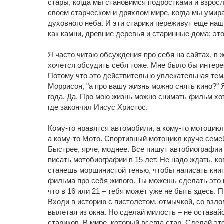
стары, когда мы становимся подростками и взросл
своем старческом и дряхлом мире, когда мы умир
духовного неба. И эти старики переживут еще наш
как камни, древние деревья и старинные дома: это 
Я часто читаю обсуждения про себя на сайтах, в ж
хочется обсудить себя тоже. Мне было бы интере
Потому что это действительно увлекательная тем
Моррисон, "а про вашу жизнь можно снять кино?" Я
года. Да. Про мою жизнь можно снимать фильм хот
где закончил Иисус Христос.
Кому-то нравятся автомобили, а кому-то мотоцикл
а кому-то Мото. Спортивный мотоцикл круче семе
Быстрее, ярче, моднее. Все пишут автобиографии 
писать мотобиографии в 15 лет. Не надо ждать, к
станешь морщинистой тенью, чтобы написать книг
фильма про себя живого. Ты можешь сделать это в
что в 16 или 21 – тебя может уже не быть здесь. 
Входи в историю с пистолетом, отмычкой, со взл
вылетая из окна. Но сделай милость – не оставай
стариков. В мире, который всегда стар. Сделай это