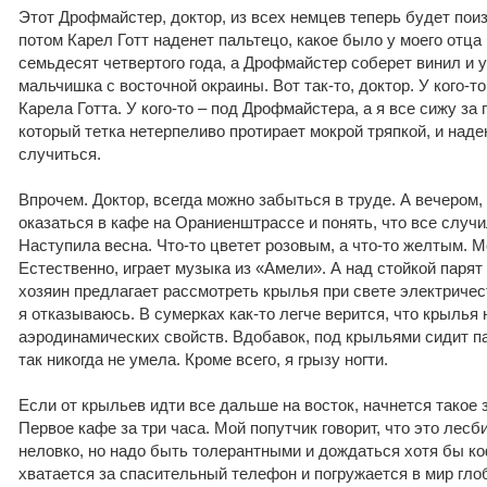
Этот Дрофмайстер, доктор, из всех немцев теперь будет пои
потом Карел Готт наденет пальтецо, какое было у моего отца
семьдесят четвертого года, а Дрофмайстер соберет винил и у
мальчишка с восточной окраины. Вот так-то, доктор. У кого-т
Карела Готта. У кого-то – под Дрофмайстера, а я все сижу за
который тетка нетерпеливо протирает мокрой тряпкой, и наде
случиться.
Впрочем. Доктор, всегда можно забыться в труде. А вечером,
оказаться в кафе на Ораниенштрассе и понять, что все случи
Наступила весна. Что-то цветет розовым, а что-то желтым. М
Естественно, играет музыка из «Амели». А над стойкой парят
хозяин предлагает рассмотреть крылья при свете электричест
я отказываюсь. В сумерках как-то легче верится, что крылья 
аэродинамических свойств. Вдобавок, под крыльями сидит па
так никогда не умела. Кроме всего, я грызу ногти.
Если от крыльев идти все дальше на восток, начнется такое 
Первое кафе за три часа. Мой попутчик говорит, что это лесб
неловко, но надо быть толерантными и дождаться хотя бы к
хватается за спасительный телефон и погружается в мир гло