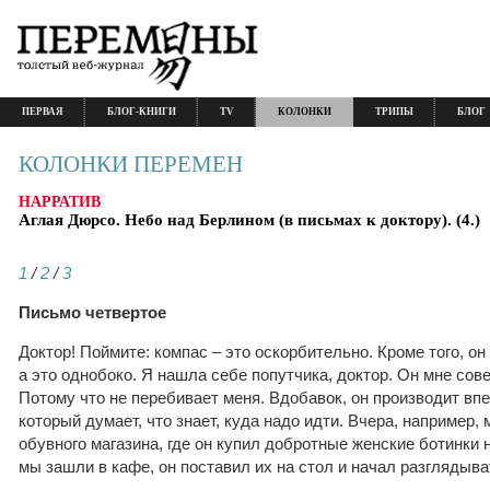
ПЕРВАЯ
БЛОГ-КНИГИ
TV
КОЛОНКИ
ТРИПЫ
БЛОГ
КОЛОНКИ ПЕРЕМЕН
НАРРАТИВ
Аглая Дюрсо. Небо над Берлином (в письмах к доктору). (4.)
1
/
2
/
3
Письмо четвертое
Доктор! Поймите: компас – это оскорбительно. Кроме того, он
а это однобоко. Я нашла себе попутчика, доктор. Он мне сов
Потому что не перебивает меня. Вдобавок, он производит вп
который думает, что знает, куда надо идти. Вчера, например,
обувного магазина, где он купил добротные женские ботинки 
мы зашли в кафе, он поставил их на стол и начал разглядыва