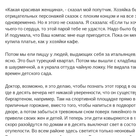
«Какая красивая женщина», - сказал мой попутчик. Хозяйка 
отрицательных персонажей сказок с плохим концом и на все
одновременно. Но я этого не сказала. Я сказала: «Если ты х
чьего-то сердца, то этой парой тебе не удастся. Надо было б
И подумала, что Ваш компас мне еще пригодится. Пока он ме
купила платье, как у хозяйки кафе.
Потом мы ели пиццу у людей, выдающих себя за итальянцев,
ясно. Это был турецкий квартал. Потом мы вышли с кладбищ
в шаурмячной, а я украла оттуда чайную ложку. Не видала т
времен детского сада.
Доктор, возможно, я это делаю, чтобы познать этот город в 
где в десять вечера нет никакой уверенности, что он существу
биргартеном, например. Там на спортивной площадке прямо в
приличные горожане, вместо того, чтобы напиться в подворот
дворе, а потом забыться тревожным сном поверх пикейного 
привели своих жен и детей. И теперь эти дети ковыряются в г
скоро разойдутся по домам и в десять выключат свет в сост
отупелости. Во всем районе здесь светится только неоновый 