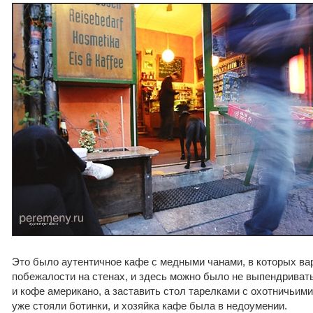
Это было аутентичное кафе с медными чанами, в которых ва
побежалости на стенах, и здесь можно было не выпендривать
и кофе американо, а заставить стол тарелками с охотничьими
уже стояли ботинки, и хозяйка кафе была в недоумении.