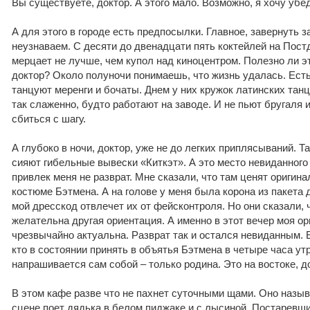
Вы существуете, доктор. А этого мало. Возможно, я хочу убед
А для этого в городе есть предпосылки. Главное, завернуть з
неузнаваем. С десяти до двенадцати пять коктейлей на Пост
мерцает не лучше, чем купол над киноцентром. Полезно ли э
доктор? Около полуночи понимаешь, что жизнь удалась. Есть
танцуют меренги и бочаты. Днем у них кружок латинских танц
так слаженно, будто работают на заводе. И не пьют бругаля 
сбиться с шагу.
А глубоко в ночи, доктор, уже не до легких приплясываний. Т
сияют гибельные вывески «Киткэт». А это место невиданного
привлек меня не разврат. Мне сказали, что там ценят оригина
костюме Бэтмена. А на голове у меня была корона из пакета 
мой дресскод отвлечет их от фейсконтроля. Но они сказали, ч
желательна другая ориентация. А именно в этот вечер моя о
чрезвычайно актуальна. Разврат так и остался невиданным. 
кто в состоянии принять в объятья Бэтмена в четыре часа утр
напрашивается сам собой – только родина. Это на востоке, д
В этом кафе разве что не пахнет суточными щами. Оно назыв
сцене поет дядька в белом пиджаке и с лысиной. Постаревши