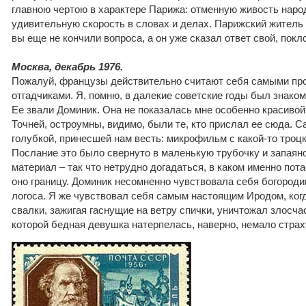
главною чертою в характере Парижа: отменную живость наро
удивительную скорость в словах и делах. Парижский житель 
вы еще не кончили вопроса, а он уже сказал ответ свой, покл
Москва, декабрь 1976.
Пожалуй, французы действительно считают себя самыми п
отгадчиками. Я, помню, в далекие советские годы был знако
Ее звали Доминик. Она не показалась мне особенно красивой
Точней, остроумны, видимо, были те, кто прислал ее сюда. С
голубкой, принесшей нам весть: микрофильм с какой-то троц
Послание это было свернуто в маленькую трубочку и запаян
материал – так что нетрудно догадаться, в каком именно пот
оно границу. Доминик несомненно чувствовала себя богороди
логоса. Я же чувствовал себя самым настоящим Иродом, когд
свалки, зажигая гаснущие на ветру спички, уничтожал злосча
которой бедная девушка натерпелась, наверно, немало страх