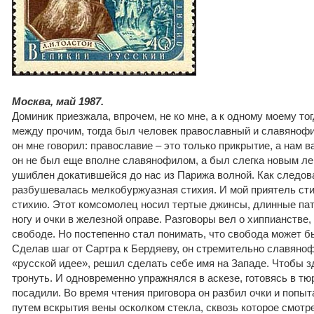
Москва, май 1987.
Доминик приезжала, впрочем, не ко мне, а к одному моему т
между прочим, тогда был человек православный и славянофи
он мне говорил: православие – это только прикрытие, а нам в
он не был еще вполне славянофилом, а был слегка новым ле
ушиблен докатившейся до нас из Парижа волной. Как следова
разбушевалась мелкобуржуазная стихия. И мой приятель сти
стихию. Этот комсомолец носил тертые джинсы, длинные пат
ногу и очки в железной оправе. Разговоры вел о хиппианстве,
свободе. Но постепенно стал понимать, что свобода может б
Сделав шаг от Сартра к Бердяеву, он стремительно славяно
«русской идее», решил сделать себе имя на Западе. Чтобы з
тронуть. И одновременно упражнялся в аскезе, готовясь в тю
посадили. Во время чтения приговора он разбил очки и попыт
путем вскрытия вены осколком стекла, сквозь которое смотр