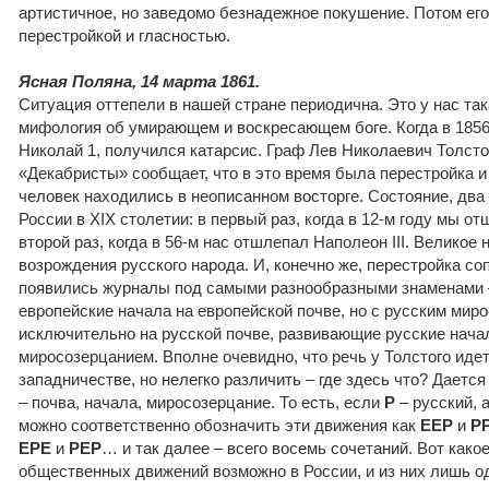
артистичное, но заведомо безнадежное покушение. Потом его
перестройкой и гласностью.
Ясная Поляна, 14 марта 1861.
Ситуация оттепели в нашей стране периодична. Это у нас та
мифология об умирающем и воскресающем боге. Когда в 1856 
Николай 1, получился катарсис. Граф Лев Николаевич Толсто
«Декабристы» сообщает, что в это время была перестройка и
человек находились в неописанном восторге. Состояние, два
России в ХIХ столетии: в первый раз, когда в 12-м году мы от
второй раз, когда в 56-м нас отшлепал Наполеон III. Великое
возрождения русского народа. И, конечно же, перестройка с
появились журналы под самыми разнообразными знаменами 
европейские начала на европейской почве, но с русским мир
исключительно на русской почве, развивающие русские нача
миросозерцанием. Вполне очевидно, что речь у Толстого иде
западничестве, но нелегко различить – где здесь что? Даетс
– почва, начала, миросозерцание. То есть, если
Р
– русский, 
можно соответственно обозначить эти движения как
ЕЕР
и
Р
ЕРЕ
и
РЕР
… и так далее – всего восемь сочетаний. Вот како
общественных движений возможно в России, и из них лишь о