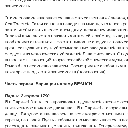
зависимость.
Этими словами завершается наша отечественная «Илиада», 
Лев Толстой. Такая концовка наводит на мысль, что и весь р
затем, чтобы стать пьедесталом для утверждения императив
Толстой вряд ли хотел призвать читателей к рабству, вывод 
необходимо отказаться... Но этот вывод не следует с логич
предшествующих ему глубокомысленных рассуждений автора
следует и из человеческих убеждений Льва Николаича. Откуд
вывод этот – зловещий каприз российской эпической музы, о
Гомер был несомненно зависим. Посмотрим же свободным и 
некоторые плоды этой зависимости (вдохновения).
Часть первая. Вариации на тему BESUCH
Париж, 2 апреля 1790.
Я в Париже! Эта мысль производит в душе моей какое-то осо
неизъяснимое приятное движение... Я в Париже! - говорю сам 
улицу... Вдруг останавливаюсь, на все смотрю с отменным л
кареты, на людей. Пусть любопытство мое насыщается, а по
рассуждать, описывать, хвалить, критиковать. Теперь замечу 