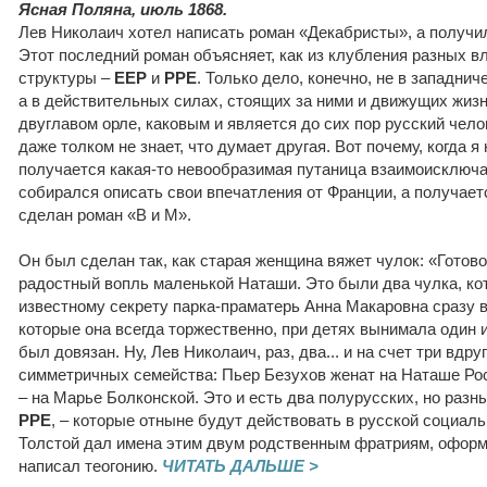
Ясная Поляна, июль 1868.
Лев Николаич хотел написать роман «Декабристы», а получил
Этот последний роман объясняет, как из клубления разных в
структуры –
ЕЕР
и
РРЕ
. Только дело, конечно, не в западни
а в действительных силах, стоящих за ними и движущих жизн
двуглавом орле, каковым и является до сих пор русский чело
даже толком не знает, что думает другая. Вот почему, когда 
получается какая-то невообразимая путаница взаимоисключ
собирался описать свои впечатления от Франции, а получаетс
сделан роман «В и М».
Он был сделан так, как старая женщина вяжет чулок: «Готов
радостный вопль маленькой Наташи. Это были два чулка, ко
известному секрету парка-праматерь Анна Макаровна сразу в
которые она всегда торжественно, при детях вынимала один из
был довязан. Ну, Лев Николаич, раз, два... и на счет три вдр
симметричных семейства: Пьер Безухов женат на Наташе Рос
– на Марье Болконской. Это и есть два полурусских, но разн
РРЕ
, – которые отныне будут действовать в русской социал
Толстой дал имена этим двум родственным фратриям, оформи
написал теогонию.
ЧИТАТЬ ДАЛЬШЕ >