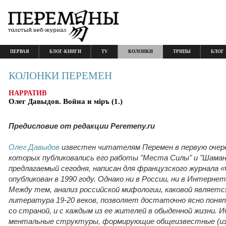
ПЕРВАЯ
БЛОГ-КНИГИ
TV
КОЛОНКИ
ТРИПЫ
БЛОГ
КОЛОНКИ ПЕРЕМЕН
НАРРАТИВ
Олег Давыдов. Война и мiръ (1.)
Предисловие от редакции Peremeny.ru
Олег Давыдов
известен читателям Перемен в первую очер
которых публиковались его работы "Места Силы" и "Шаманс
предлагаемый сегодня, написан для французского журнала «
опубликован в 1990 году. Однако ни в России, ни в Интернет
Между тем, анализ российской мифологии, каковой являетс
литература 19-20 веков, позволяет достаточно ясно поня
со страной, и с каждым из ее жителей в обыденной жизни. 
ментальные структуры, формирующие общеизвестные (из