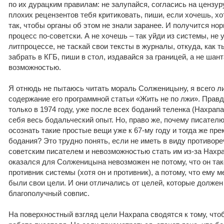
по их дурацким правилам: не залупайся, согласись на цензуру
плохих рецензентов тебя критиковать, пиши, если хочешь, хо
так, чтобы органы об этом не знали заранее. И получится н
процесс по-советски. А не хочешь – так уйди из системы, не 
литпроцессе, не таскай свои тексты в журналы, откуда, как т
забрать в КГБ, пиши в стол, издавайся за границей, а не шан
возможностью.
Я отнюдь не пытаюсь читать мораль Солженицыну, я всего л
содержание его программной статьи «Жить не по лжи». Правд
только в 1974 году, уже после всех боданий теленка (Нахрапа
себя весь бодальческий опыт. Но, право же, почему писател
осознать такие простые вещи уже к 67-му году и тогда же пр
бодания? Это трудно понять, если не иметь в виду противо
советским писателем и невозможностью стать им из-за Нахрап
оказался для Солженицына невозможен не потому, что он та
противник системы (хотя он и противник), а потому, что ему 
были свои цели. И они отличались от целей, которые долже
благополучный совпис.
На поверхностный взгляд цели Нахрапа сводятся к тому, что