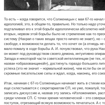
То есть – когда говорится, что Солженицын с мая 67-го начал
идеологией, это, в общем-то, правильно. Но только надо уточн
подталкивал его к этой борьбе идеологически абсолютно ней
вторых, нервом этой борьбы было не стремление как-то пре
систему (Нахрап о таких вещах просто ничего не знает), но –
свободе, к возможности делать то, что хочет он (а отнюдь н
мало-помалу в ходе борьбы А. И. почувствовал, что рука Нахр
он может под руководством своего демона, интуитивно опир
Запада и некоторой части советской интеллигенции (не тех, 
назван «образованщиной»), достигнуть гораздо большего лит
успеха (это не значит – нормальной жизни), чем если бы он 
скромные писательские силы и ждал, когда, наконец, его сои
Итак, начиная с 67-го Солженицын начинает жить в стихии ко
еще схлестывается с секретариатом СП, но уже, пожалуй, тол
записать дискуссию и, назвав эту запись «Изложением», расп
среди членов СП. С точки зрения человеческой – это совер
поступок, отрезающий всякую возможность печататься. А с т