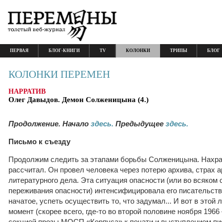
ПЕРВАЯ
БЛОГ-КНИГИ
TV
КОЛОНКИ
ТРИПЫ
БЛОГ
КОЛОНКИ ПЕРЕМЕН
НАРРАТИВ
Олег Давыдов. Демон Солженицына (4.)
Продолжение. Начало
здесь.
Предыдущее
здесь.
Письмо к съезду
Продолжим следить за этапами борьбы Солженицына. Нахра
рассчитал. Он провел человека через потерю архива, страх а
литературного дела. Эта ситуация опасности (или во всяком 
переживания опасности) интенсифицировала его писательств
начатое, успеть осуществить то, что задумал... И вот в этой 
момент (скорее всего, где-то во второй половине ноября 196
секцией прозы МОСП «Корпуса» к печати и выступлением пи