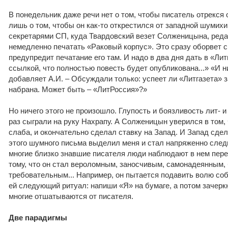
В понедельник даже речи нет о том, чтобы писатель отрекся 
лишь о том, чтобы он как-то открестился от западной шумихи
секретарями СП, куда Твардовский везет Солженицына, реда
немедленно печатать «Раковый корпус». Это сразу оборвет с
предупредит печатание его там. И надо в два дня дать в «Лит
ссылкой, что полностью повесть будет опубликована...» «И н
добавляет А.И. – Обсуждали только: успеет ли «Литгазета» з
набрана. Может быть – «ЛитРоссия»?»
Но ничего этого не произошло. Глупость и боязливость лит- и
раз сыграли на руку Нахрапу. А Солженицын уверился в том,
слаба, и окончательно сделал ставку на Запад. И Запад сдел
этого шумного письма выделил меня и стал напряженно следи
многие близко знавшие писателя люди наблюдают в нем пере
тому, что он стал вероломным, заносчивым, самонадеянным
требовательным... Например, он пытается подавить волю со
ей следующий ритуал: напиши «Я» на бумаге, а потом зачеркн
многие отшатываются от писателя.
Две парадигмы