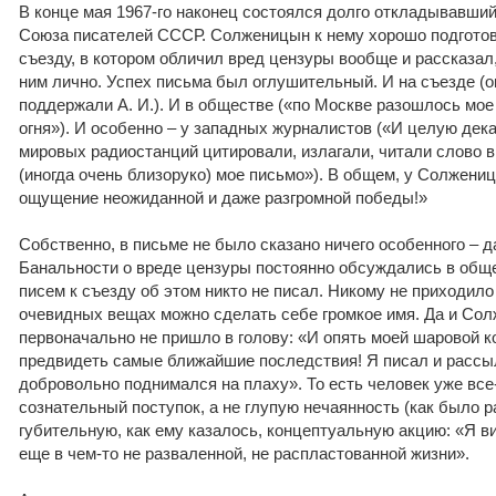
В конце мая 1967-го наконец состоялся долго откладывавши
Союза писателей СССР. Солженицын к нему хорошо подготов
съезду, в котором обличил вред цензуры вообще и рассказал,
ним лично. Успех письма был оглушительный. И на съезде (о
поддержали А. И.). И в обществе («по Москве разошлось мое
огня»). И особенно – у западных журналистов («И целую дека
мировых радиостанций цитировали, излагали, читали слово 
(иногда очень близоруко) мое письмо»). В общем, у Солжен
ощущение неожиданной и даже разгромной победы!»
Собственно, в письме не было сказано ничего особенного – д
Банальности о вреде цензуры постоянно обсуждались в обще
писем к съезду об этом никто не писал. Никому не приходило 
очевидных вещах можно сделать себе громкое имя. Да и Со
первоначально не пришло в голову: «И опять моей шаровой к
предвидеть самые ближайшие последствия! Я писал и рассыл
добровольно поднимался на плаху». То есть человек уже вс
сознательный поступок, а не глупую нечаянность (как было р
губительную, как ему казалось, концептуальную акцию: «Я в
еще в чем-то не разваленной, не распластованной жизни».