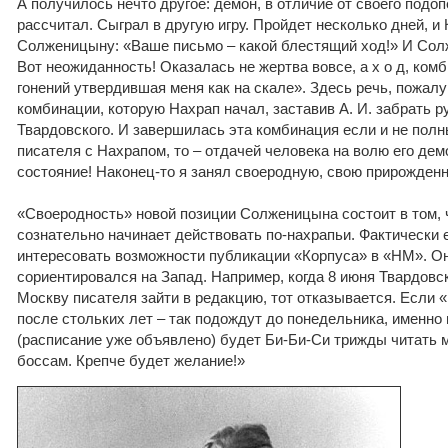
А получилось нечто другое: демон, в отличие от своего подоп
рассчитал. Сыграл в другую игру. Пройдет несколько дней, и
Солженицыну: «Ваше письмо – какой блестящий ход!» И Сол
Вот неожиданность! Оказалась не жертва вовсе, а х о д, ком
гонений утвердившая меня как на скале». Здесь речь, пожалу
комбинации, которую Нахрап начал, заставив А. И. забрать р
Твардовского. И завершилась эта комбинация если и не пол
писателя с Нахрапом, то – отдачей человека на волю его де
состояние! Наконец-то я занял своеродную, свою прирожден
«Своеродность» новой позиции Солженицына состоит в том, 
сознательно начинает действовать по-нахрапьи. Фактически 
интересовать возможности публикации «Корпуса» в «НМ». О
сориентировался на Запад. Например, когда 8 июня Твардовс
Москву писателя зайти в редакцию, тот отказывается. Если 
после стольких лет – так подождут до понедельника, именно 
(расписание уже объявлено) будет Би-Би-Си трижды читать м
боссам. Крепче будет желание!»