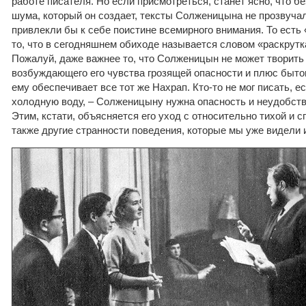
работе писателя. Но если присмотреться, станет ясно, что б
шума, который он создает, тексты Солженицына не прозвучал
привлекли бы к себе поистине всемирного внимания. То есть
то, что в сегодняшнем обиходе называется словом «раскрутка
Пожалуй, даже важнее то, что Солженицын не может творить 
возбуждающего его чувства грозящей опасности и плюс быто
ему обеспечивает все тот же Нахрап. Кто-то не мог писать, ес
холодную воду, – Солженицыну нужна опасность и неудобства
Этим, кстати, объясняется его уход с относительно тихой и 
также другие странности поведения, которые мы уже видели 