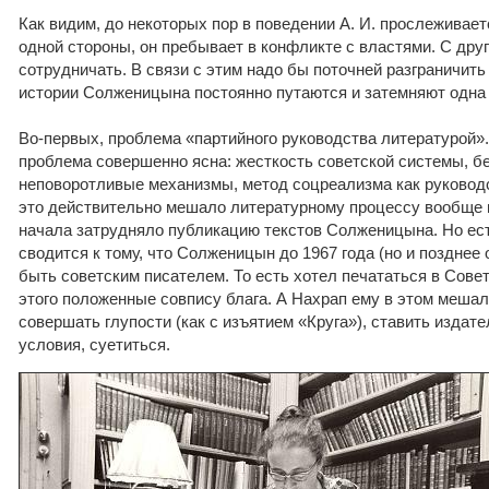
Как видим, до некоторых пор в поведении А. И. прослеживает
одной стороны, он пребывает в конфликте с властями. С друг
сотрудничать. В связи с этим надо бы поточней разграничить
истории Солженицына постоянно путаются и затемняют одна
Во-первых, проблема «партийного руководства литературой».
проблема совершенно ясна: жесткость советской системы, б
неповоротливые механизмы, метод соцреализма как руководс
это действительно мешало литературному процессу вообще и
начала затрудняло публикацию текстов Солженицына. Но ест
сводится к тому, что Солженицын до 1967 года (но и позднее 
быть советским писателем. То есть хотел печататься в Сове
этого положенные совпису блага. А Нахрап ему в этом мешал
совершать глупости (как с изъятием «Круга»), ставить изда
условия, суетиться.