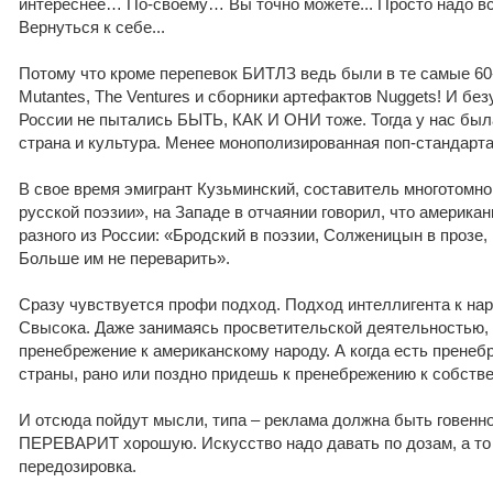
интереснее… По-своему… Вы точно можете... Просто надо вс
Вернуться к себе...
Потому что кроме перепевок БИТЛЗ ведь были в те самые 60
Mutantes, The Ventures и сборники артефактов Nuggets! И без
России не пытались БЫТЬ, КАК И ОНИ тоже. Тогда у нас был
страна и культура. Менее монополизированная поп-стандарт
В свое время эмигрант Кузьминский, составитель многотомн
русской поэзии», на Западе в отчаянии говорил, что америка
разного из России: «Бродский в поэзии, Солженицын в прозе,
Больше им не переварить».
Сразу чувствуется профи подход. Подход интеллигента к на
Свысока. Даже занимаясь просветительской деятельностью,
пренебрежение к американскому народу. А когда есть пренеб
страны, рано или поздно придешь к пренебрежению к собстве
И отсюда пойдут мысли, типа – реклама должна быть говенн
ПЕРЕВАРИТ хорошую. Искусство надо давать по дозам, а т
передозировка.