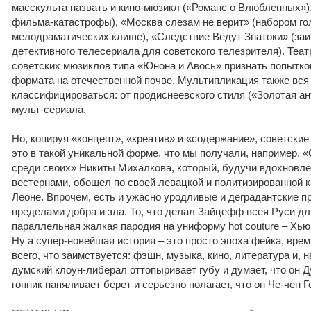
масскульта назвать и кино-мюзикл («Романс о Влюбленных»)
фильма-катастрофы), «Москва слезам не верит» (набором г
мелодраматических клише), «Следствие Ведут Знатоки» (за
детективного телесериала для советского телезрителя). Теат
советских мюзиклов типа «Юнона и Авось» признать попытко
формата на отечественной почве. Мультипликация также вся
классифицироваться: от продиснеевского стиля («Золотая ан
мульт-сериала.
Но, копируя «концепт», «креатив» и «содержание», советски
это в такой уникальной форме, что мы получали, например, 
среди своих» Никиты Михалкова, который, будучи вдохновле
вестернами, обошел по своей левацкой и политизированной 
Леоне. Впрочем, есть и ужасно уродливые и деградантские п
пределами добра и зла. То, что делал Зайцефф всея Руси дл
параллельная жалкая пародия на униформу hot couture – Хь
Ну а супер-новейшая история – это просто эпоха фейка, вре
всего, что заимствуется: фэшн, музыка, кино, литература и, н
думский клоун-либерал оттопыривает губу и думает, что он Д
гопник напяливает берет и серьезно полагает, что он Че-чен Г