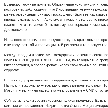
Возникают ложные понятия. Обманчивые конструкции и псев
построения. Заблуждения, что Иностранцам не нужна русская 
менее, американцы снимают роскошных «Братьев Карамазов
японцы экранизируют «Идиота», и никому и в голову не прих
планеты, что это может быть никому неинтересно, кроме как
Достоевского.
Из-за всех этих фильтров искусствоведов, критиков, корпор
и не получает той информации, той рекламы и того искусства
Между народом и артистом – бездарная и паразитическая 
ИМИТАТОРОВ ДЕЙСТВИТЕЛЬНОСТИ, пытающихся не пропус
интерпретаций, а препарировать через свои ложные понятия 
суррогат…
Если народу преподносится сюрреализм, то только через п
Написали в журналах – все, как стадо, закивали головами. То,
Магритт – величины настолько же глобальные – СМИ опусти
Сейчас мы видим время скоропортящихся продуктов. Есть г
которые их поставляют: Издательские Дома и Медиа-империи