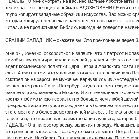
ПЕЧАЛЬНО мне смотреть на вас, несчастные лоботонавты и 
тех из вас, кто не тщится поймать ВДОХНОВЕНИЯЕ или поз
глупо копирует западные образчики искусства. Вас можно ср
которая копирует человека и надеется, что она может стать е
читал, а не пролистывал Библию, никогда не поверят в наивн
СРАНЫЙ ЗАПАДНИК – скажете вы. Это преклонение перед З
Мне бы, конечно, оскорбиться и заявить, что я патриот и сла
самобытная культура намного ценней для меня. Но это не так
адепт космической политики Царя Петра и Арапского поэта 
факт. А факт в том, что я понимаю отчего так сворачивало Пе
смотрел он на заросшее мужичье, вернувшись из Амстердама
решил выстроить Санкт-Петербург и сделать эстетскую стол
базарной и захламленной Москве. И это гениальное творение
костях любимо мною несравненно больше, чем любой другой 
прекрасной архитектурой и созданный в более экологически
этого месте и в более демократичной манере… Гениальное т
гениально, что произошло заимствование лучшего, которое 
ИДЕАЛЬНО и наперекор всему, включая природу. Явившись 
и стремления к красоте. Поэтому сложно упрекать Петра I в 
настроениях. Наоборот. Это гражданская позиция. Петр сдела