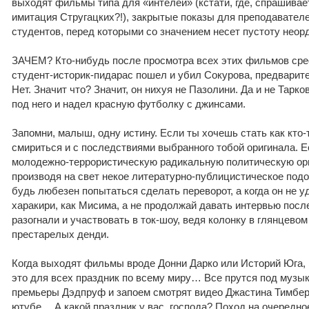
выходят фильмы типа для «интелей» (кстати, где, спрашивае
имитация Стругацких?!), закрытые показы для преподавател
студентов, перед которыми со значением несет пустоту неор
ЗАЧЕМ? Кто-нибудь после просмотра всех этих фильмов ср
студент-историк-пидарас пошел и убил Сокурова, предварит
Нет. Значит что? Значит, он нихуя не Пазолини. Да и не Тарко
под него и надел красную футболку с джинсами.
Запомни, малыш, одну истину. Если ты хочешь стать как кто-
смириться и с последствиями выбранного тобой оригинала. 
молодежно-террористическую радикальную политическую орг
производя на свет некое литературно-публицистическое подо
будь любезен попытаться сделать переворот, а когда он не у
харакири, как Мисима, а не продолжай давать интервью после
разогнали и участвовать в ток-шоу, ведя колонку в глянцево
престарелых денди.
Когда выходят фильмы вроде Донни Дарко или Историй Юга, 
это для всех праздник по всему миру… Все прутся под музык
премьеры Дэдпруф и запоем смотрят видео Джастина Тимбер
ютубе… А какой праздник у вас, господа? Поход на очередно