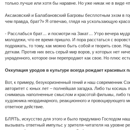
только лучше или хотя бы наравне. Но уже никак не в виде «п
Аксаковский и Балабановский Багровы бесплотным эхом в го
чем правда, брат?» Я отвечаю, глядя на ускользающую красо
- Расслабься брат… и посмотри на Закат… Утро вечера муд
молодежи, что ее время пришло. И пора расстаться с воровст
подражать, то тому, как можно быть собой и творить свое. Н
деткам. Против них весь серый мир воров, у которых нет ниче
украденного, которое они перепродают как свое. Но плюс ест
Оккупация уродов в культуре всегда рождает красивых п
Вот, к примеру, безукоризненный гений и наш современник Со
авторитет с юных лет – полнейшая загадка. Либо ты косишь п
снимаешь наполненные смыслом и красотой фильмы, либо т
художника неординарного, реакционного и провоцирующего м
ответное действие.
БЛЯТЬ, искусство для этого и было придумано Господом на
вызывать ответный импульс у зрителя-читателя на уровне ре