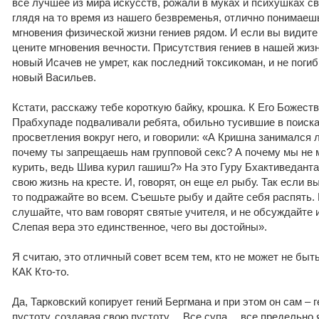
все лучшее из мира искусств, рожали в муках и психушках с
глядя на то время из нашего безвременья, отлично понимаешь
мгновения физической жизни гениев рядом. И если вы видите
цените мгновения вечности. Присутствия гениев в нашей жизн
новый Исачев не умрет, как последний токсикоман, и не поги
новый Васильев.
Кстати, расскажу тебе короткую байку, крошка. К Его Божес
Прабхупаде подваливали ребята, обильно тусившие в поиска
просветления вокруг него, и говорили: «А Кришна занимался
почему ты запрещаешь нам групповой секс? А почему мы не 
курить, ведь Шива курил гашиш?» На это Гуру Бхактиведанта
свою жизнь на кресте. И, говорят, он еще ел рыбу. Так если в
то подражайте во всем. Съешьте рыбу и дайте себя распять. 
слушайте, что вам говорят святые учителя, и не обсуждайте 
Слепая вера это единственное, чего вы достойны».
Я считаю, это отличный совет всем тем, кто не может не быт
КАК Кто-то.
Да, Тарковский копирует гений Бергмана и при этом он сам – г
пустоту, создавая свою пустоту… Все супа… все предельно я