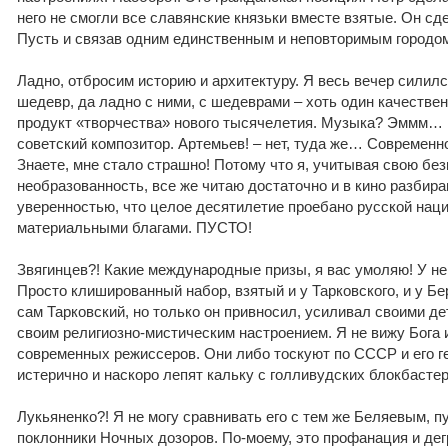
него не смогли все славянские князьки вместе взятые. Он сд
Пусть и связав одним единственным и неповторимым городом.
Ладно, отбросим историю и архитектуру. Я весь вечер силил
шедевр, да ладно с ними, с шедеврами – хоть один качеств
продукт «творчества» нового тысячелетия. Музыка? Эммм… 
советский композитор. Артемьев! – нет, туда же… Современ
Знаете, мне стало страшно! Потому что я, учитывая свою без
необразованность, все же читаю достаточно и в кино разбира
уверенностью, что целое десятилетие проебано русской наци
материальными благами. ПУСТО!
Звягинцев?! Какие международные призы, я вас умоляю! У не
Просто клишированный набор, взятый и у Тарковского, и у Бер
сам Тарковский, но только он привносил, усиливал своими д
своим религиозно-мистическим настроением. Я не вижу Бога 
современных режиссеров. Они либо тоскуют по СССР и его ге
истерично и наскоро лепят кальку с голливудских блокбастер
Лукьяненко?! Я не могу сравнивать его с тем же Беляевым, п
поклонники Ночных дозоров. По-моему, это профанация и дег