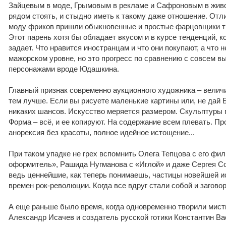
Зайцевым в моде, Грымовым в рекламе и Сафроновым в живо
рядом стоять, и стыдно иметь к такому даже отношение. Отли
моду фриков пришли обыкновенные и простые фарцовщики т
Этот парень хотя бы обладает вкусом и в курсе тенденций, к
задает. Что нравится иностранцам и что они покупают, а что н
мажорском уровне, но это прогресс по сравнению с совсем 
персонажами вроде Юдашкина.
Главный признак современно аукционного художника – велич
тем лучше. Если вы рисуете маленькие картины или, не дай Б
никаких шансов. Искусство меряется размером. Скульптуры 
Форма – всё, и ее копируют. На содержание всем плевать. Пр
анорексия без красоты, полное идейное истощение...
При таком упадке не грех вспомнить Олега Тепцова с его фи
оформитель», Рашида Нугманова с «Иглой» и даже Сергея Со
ведь ценнейшие, как теперь понимаешь, частицы новейшей и
времен рок-революции. Когда все вдруг стали собой и загово
А еще раньше было время, когда одновременно творили мис
Александр Исачев и создатель русской готики Константин Ва