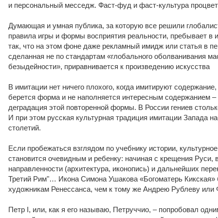
и персональный месседж. Фаст-фуд и фаст-культура процвет
Думающая и умная публика, за которую все решили глобалис
правила игры и формы восприятия реальности, пребывает в 
так, что на этом фоне даже рекламный имидж или статья в п
сделанная не по стандартам «глобального оболванивания ма
безыдейности», приравнивается к произведению искусства
В имитации нет ничего плохого, когда имитируют содержание, 
берется форма и не наполняется интересным содержанием – 
деградация этой повторенной формы. В России гениев столько
И при этом русская культурная традиция имитации Запада н
столетий.
Если пробежаться взглядом по учебнику истории, культурно
становится очевидным и ребенку: начиная с крещения Руси, 
направленности (архитектура, иконопись) и дальнейших перек
Третий Рим"… Икона Симона Ушакова «Богоматерь Кикская» 
художникам Ренессанса, чем к тому же Андрею Рублеву или 
Петр I, или, как я его называю, Петруччио, – попробовал одн