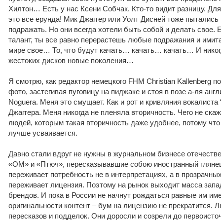
Хилтон… Есть у нас Ксени Собчак. Кто-то видит разницу. Для 
это все ерунда! Мик Джаггер или Уолт Дисней тоже пытались к
подражать. Но они всегда хотели быть собой и делать свое. 
талант, ты все равно перерастешь любые подражания и имит
мире свое… То, что будут качать… качать… качать… И никог
жестоких дисков новые поколения…
Я смотрю, как редактор немецкого FHM Christian Kallenberg 
фото, застегивая пуговицу на пиджаке и стоя в позе а-ля анг
Noguera. Меня это смущает. Как и рот и кривляния вокалиста
Джаггера. Меня никогда не пленяла вторичность. Чего не ск
людей, которым такая вторичность даже удобнее, потому что
лучше усваивается.
Давно стали вдруг не нужны в журнальном бизнесе отечест
«ОМ» и «Птюч», пересказывавшие собою иностранный глянец
переживает потребность не в интерпретациях, а в прозрачны
переживает лицензия. Поэтому на рынок выходит масса зап
брендов. И пока в России не начнут рождаться равные им им
оригинальности контент – бум на лицензию не прекратится.
пересказов и подделок. Они доросли и созрели до первоисто