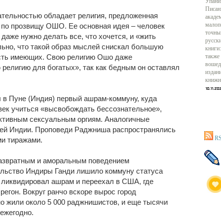
Упани
Писан
ательностью обладает религия, предложенная
акаде
по прозвищу ОШО. Ее основная идея – человек
малоп
точны
 даже нужно делать все, что хочется, и «жить
русск
ьно, что такой образ мыслей снискал большую
книги:
асть имеющих. Свою религию Ошо даже
также
вошед
 религию для богатых», так как бедным он оставлял
издан
книжн
 в Пуне (Индия) первый ашрам-коммуну, куда
век учиться «высвобождать бессознательное»,
ктивным сексуальным оргиям. Аналогичные
сей Индии. Проповеди Раджниша распространялись
RS
ми тиражами.
азвратным и аморальным поведением
ельство Индиры Ганди лишило коммуну статуса
 ликвидировал ашрам и переехал в США, где
егон. Вокруг ранчо вскоре вырос город
о жили около 5 000 раджнишистов, и еще тысячи
 ежегодно.