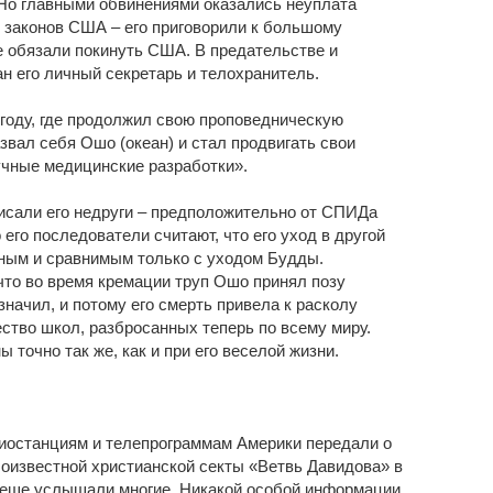
Но главными обвинениями оказались неуплата
 законов США – его приговорили к большому
е обязали покинуть США. В предательстве и
н его личный секретарь и телохранитель.
году, где продолжил свою проповедническую
азвал себя Ошо (океан) и стал продвигать свои
учные медицинские разработки».
писали его недруги – предположительно от СПИДа
его последователи считают, что его уход в другой
ным и сравнимым только с уходом Будды.
что во время кремации труп Ошо принял позу
значил, и потому его смерть привела к расколу
ство школ, разбросанных теперь по всему миру.
ы точно так же, как и при его веселой жизни.
адиостанциям и телепрограммам Америки передали о
лоизвестной христианской секты «Ветвь Давидова» в
реше услышали многие. Никакой особой информации