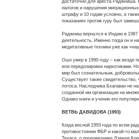
достаточно для ареста Раджниша. 
налогов и нарушения миграционных
штрафу и 10 годам условно, а такж
показаниях против гуру был замеша
Раджниш вернулся в Индию в 1987 
деятельность. Именно тогда он и н
медитативные техники уже как «на
Ошо умер в 1990 году – как везде 
или передозировки наркотиками. Но 
мир был сознательным, доброволь
Существует также свидетельство, 
лотоса. Наследника Бхагаван не на
созданной им организации на множе
Однако книги и учение его популярн
ВЕТВЬ ДАВИДОВА (1993)
Когда весной 1993 года по всем р
противостоянии ФБР и какой-то ма
Техасе, о проповеднике Дэвиде Ко