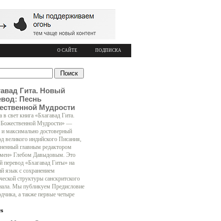
О САЙТЕ
ПОДПИСКА
гавад Гита. Новый
евод: Песнь
ественной Мудрости
 в свет книга «Бхагавад Гита.
 Божественной Мудрости» —
 и максимально достоверный
од великого индийского Писания,
ненный главным редактором
мен» Глебом Давыдовым. Это
й перевод «Бхагавад Гиты» на
ий язык с сохранением
ческой структуры санскритского
нала. Мы публикуем Предисловие
одчика, а также первые четыре