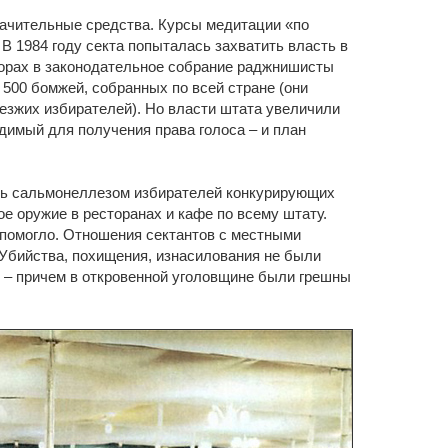
начительные средства. Курсы медитации «по
В 1984 году секта попыталась захватить власть в
орах в законодательное собрание раджнишисты
 500 бомжей, собранных по всей стране (они
иезжих избирателей). Но власти штата увеличили
димый для получения права голоса – и план
ить сальмонеллезом избирателей конкурирующих
е оружие в ресторанах и кафе по всему штату.
 помогло. Отношения сектантов с местными
Убийства, похищения, изнасилования не были
 – причем в откровенной уголовщине были грешны