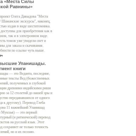
га «Места Силы
ской Равнины»
 проект Олега Давыдова "Места
/ Шаманские экскурсы", наконец,
стью издан в виде шеститомника.
 доступны для приобретения как в
ном, так и в электронном виде.
есть томов уже увидели свет и
ны для заказа и скачивания.
бности по ссылке чуть выше.
высшие Упанишады.
гмент книги
шады — это Веданта, последние,
нные тексты Вед (божественных
вений, полученных в глубокой
ации древними индийскими риши
рно за 12 столетий до нашей эры и
 устно передававшихся от одного
ца к другому). Перевод Глеба
ова 11 важнейший Упанишад
н Мукхья) — это первый
атурный (и ритмический) перевод
екстов на русский язык. Этот
д сохраняет не только точность
лений, но и их поэзию.