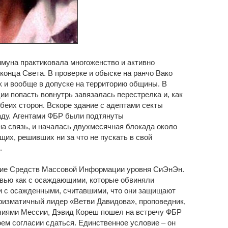
муна практиковала многоженство и активно
конца Света. В проверке и обыске на ранчо Вако
к и вообще в допуске на территорию общины. В
ии попасть вовнутрь завязалась перестрелка и, как
беих сторон. Вскоре здание с адептами секты
аду. Агентами ФБР были подтянуты
на связь, и началась двухмесячная блокада около
их, решивших ни за что не пускать в свой
.
ние Средств Массовой Информации уровня СиЭнЭн.
вью как с осаждающими, которые обвиняли
 и с осажденными, считавшими, что они защищают
аризматичный лидер «Ветви Давидова», проповедник,
иями Мессии, Дэвид Кореш пошел на встречу ФБР
ем согласии сдаться. Единственное условие – он