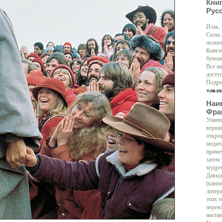
Кни
Рус
Итак,
Силы 
полно
Книги
бумаж
Все ш
доступ
Подро
Наи
Фра
Упани
верши
откро
медит
приме
затем
мудре
Давыд
(кано
литер
этих т
перево
настав