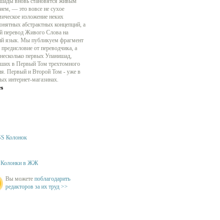
шады вновь становятся живым
ием, — это вовсе не сухое
мическое изложение неких
онятных абстрактных концепций, а
й перевод Живого Слова на
ий язык. Мы публикуем фрагмент
 предисловие от переводчика, а
 несколько первых Упанишад,
ших в Первый Том трехтомного
ия. Первый и Второй Том - уже в
ых интернет-магазинах.
S Колонок
Колонки в ЖЖ
Вы можете
поблагодарить
редакторов за их труд >>