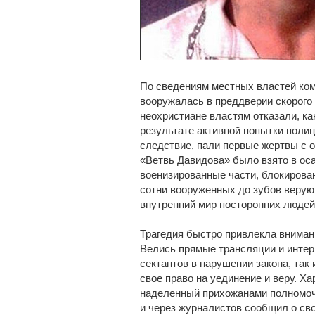
По сведениям местных властей ком
вооружалась в преддверии скорого 
неохристиане властям отказали, ка
результате активной попытки полиц
следствие, пали первые жертвы с о
«Ветвь Давидова» было взято в ос
военизированные части, блокирова
сотни вооруженных до зубов верующ
внутренний мир посторонних людей
Трагедия быстро привлекла внима
Велись прямые трансляции и интер
сектантов в нарушении закона, так
свое право на уединение и веру. Х
наделенный прихожанами полномоч
и через журналистов сообщил о сво