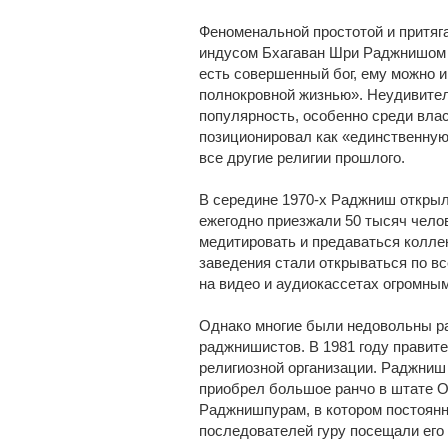
Феноменальной простотой и притяг
индусом Бхагаван Шри Раджнишом 
есть совершенный бог, ему можно и
полнокровной жизнью». Неудивител
популярность, особенно среди вл
позиционировал как «единственную
все другие религии прошлого.
В середине 1970-х Раджниш открыл
ежегодно приезжали 50 тысяч чело
медитировать и предаваться колле
заведения стали открываться по в
на видео и аудиокассетах огромны
Однако многие были недовольны р
раджнишистов. В 1981 году правит
религиозной организации. Раджниш
приобрел большое ранчо в штате Ор
Раджнишпурам, в котором постоянн
последователей гуру посещали его