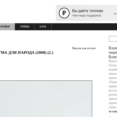
ОЛОНКИ
ТРИПЫ
БЛОГ
Бха
Версия для печати
пер
 ДЛЯ НАРОДА (2008) (2.)
Бож
Вышла
Песнь
новый
перев
выпол
«Пере
первы
русск
ритми
ориги
перев
главы.