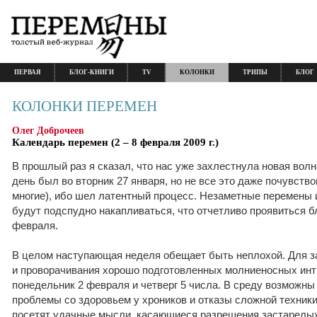
ПЕРВАЯ
БЛОГ-КНИГИ
TV
КОЛОНКИ
ТРИПЫ
БЛОГ
КОЛОНКИ ПЕРЕМЕН
Олег Доброчеев
Календарь перемен (2 – 8 февраля 2009 г.)
В прошлый раз я сказал, что нас уже захлестнула новая вол
день был во вторник 27 января, но не все это даже почувство
многие), ибо шел латентный процесс. Незаметные перемены
будут подспудно накапливаться, что отчетливо проявиться бл
февраля.
В целом наступающая неделя обещает быть неплохой. Для з
и проворачивания хорошо подготовленных молниеносных инт
понедельник 2 февраля и четверг 5 числа. В среду возможн
проблемы со здоровьем у хроников и отказы сложной техники.
посетят удачные мысли, касающиеся разрешения застарелы