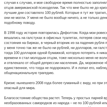
случая к случаю, и мое свободное время полностью заполня
отцов американской психоделии. Так что мне было не до криз
лучшие дни составляло 100 рублей. Которые я тут же тратил, 
они не могли. У меня не было вообще ничего, а не только ден
подобному поводу.
В 1998 году история повторилась Дефолтом. Когда мои ровес
вешались на галстуках в офисных туалетах, потеряв свои н
состояния на биржах, в черный вторник из-за падения рубля 
у меня точно так же не было ни рублей, ни долларов, ни га
тогда 100 долларов одной бумажкой, которую потерять я никак 
времени я стал молодым отцом, тоже нисколько меня не волн
и отвлекало от общей депрессии населения. Да, мороженое «
единственное, что тогда не подорожало. И я лопал его, набл
общенациональную трагедию.
Кризис нынешнего 2008 года более гуманный с виду, но при 
опасный для мира.
Благосостояние общества растет. Теперь у простых парней в
необразованных самородков из народа – не по 100 рублей или