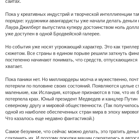
сайтах.
Пока у креативных индустрий и творческой интеллигенции та
порядке: художники авангардисты уже начали делать деньги 
Лаура Джилберт выпустила купюру достоинством ноль доллар
уже доступен в одной Бродвейской галерее.
Но события уже носят угрожающий характер. Это как трилле
сюжетом. Все страны в едином порыве решили заткнуть фина
постепенно начинают понимать, что средств, отпускающихся н
хватает.
Пока паники нет. Но миллиардеры молча и мужественно, почт
потеряли по половине своих состояний. Появляются целые ст
маленькие, как Исландия, которые признаются в том, что их 
потерпела крах. Юный президент Медведев и канцлер Путин
северному другу и мировой общественности. (Так получилось
одной из наиболее обеспеченных стран мира в эпоху мировог
Что казалось еще недавно фантастикой.)
Самое безумное, что сейчас можно делать, это тратить деньг
сохранить их. И поэтому покупки машин сократились в автос