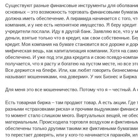
Существуют разные финансовые инструменты для оболванив
основных – это возможность торговать финансовыми бумагам
должна иметь обеспечение. А пирамида начинается с того, чт
компания, и у нее есть непонятное имущество. Я беру кредит п
учредители послали. Иду в другой банк. Заявляю все, что у 
деньги, взятые только что в кредит, как свои собственные. 
кредит. Моя компания на бумаге становится все дороже и дор
мифическая вещь, как капитализация компании. Хотя на само
обеспечено. И уже под эти два кредита и свою псевдо-компан
получается, что я расту и богатею на пустом месте, но все э
Все держится на блефе. Или, как любят говорить бизнесмены
называют мошенниками, «на доверии». У них Бизнес и Биржа 
Для меня это все мошенничество. Потому что я – честный. А 
Есть товарная биржа – там продают товар. А есть акции. Где
разными «страховками риска» и прочими выдумками финансист
то момент стало слишком много. Виртуальных вещей, не обе
материальным. Происходила торговля воздухом и фиктивным
обеспечены только другими такими же фиктивными бумагами. 
то перестает доверять, или у кого-то начинается паранойя, ил