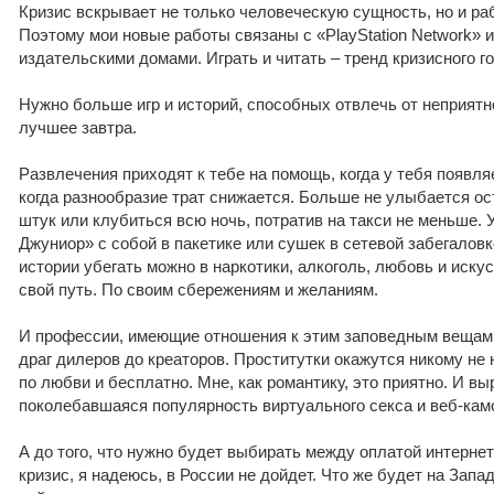
Кризис вскрывает не только человеческую сущность, но и раб
Поэтому мои новые работы связаны с «PlayStation Network» 
издательскими домами. Играть и читать – тренд кризисного го
Нужно больше игр и историй, способных отвлечь от неприятно
лучшее завтра.
Развлечения приходят к тебе на помощь, когда у тебя появля
когда разнообразие трат снижается. Больше не улыбается ост
штук или клубиться всю ночь, потратив на такси не меньше.
Джуниор» с собой в пакетике или сушек в сетевой забегаловк
истории убегать можно в наркотики, алкоголь, любовь и иску
свой путь. По своим сбережениям и желаниям.
И профессии, имеющие отношения к этим заповедным вещам,
драг дилеров до креаторов. Проститутки окажутся никому не 
по любви и бесплатно. Мне, как романтику, это приятно. И вы
поколебавшаяся популярность виртуального секса и веб-кам
А до того, что нужно будет выбирать между оплатой интернет
кризис, я надеюсь, в России не дойдет. Что же будет на Запа