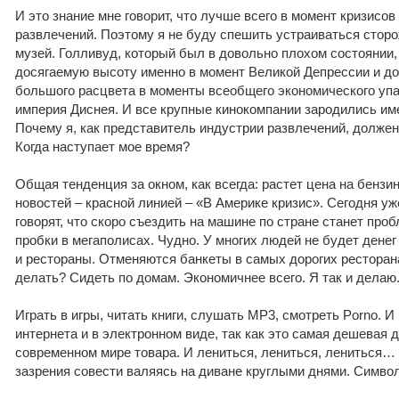
И это знание мне говорит, что лучше всего в момент кризисо
развлечений. Поэтому я не буду спешить устраиваться стор
музей. Голливуд, который был в довольно плохом состоянии,
досягаемую высоту именно в момент Великой Депрессии и дос
большого расцвета в моменты всеобщего экономического упа
империя Диснея. И все крупные кинокомпании зародились име
Почему я, как представитель индустрии развлечений, должен
Когда наступает мое время?
Общая тенденция за окном, как всегда: растет цена на бензи
новостей – красной линией – «В Америке кризис». Сегодня уж
говорят, что скоро съездить на машине по стране станет проб
пробки в мегаполисах. Чудно. У многих людей не будет денег
и рестораны. Отменяются банкеты в самых дорогих ресторан
делать? Сидеть по домам. Экономичнее всего. Я так и делаю.
Играть в игры, читать книги, слушать MP3, смотреть Porno. И
интернета и в электронном виде, так как это самая дешевая 
современном мире товара. И лениться, лениться, лениться… 
зазрения совести валяясь на диване круглыми днями. Симво