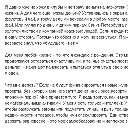
Я давно уже не хожу в клубы и не трачу деньги на наркотики 
жизни). А для чего еще нужны деньги? Уставившись в экран а
фруктовый чай, я торчу целыми вечерами в любом месте, где
фай. Или гуляю по дивным диким паркам Санкт-Петербурга 
золотой листвой и компанией красивых людей. Если я куда-то
в одну сторону. Потому что обратно я могу не вернуться. Я у
возрасте знал, что «будущего - нет!»
Для меня любой кризис – то, что я ожидаю с рождения. Это м
продолжают оставаться счастливыми, а те, чье счастье постр
деньгах, – начинают паниковать и пытаться втянуть в свою 
людей.
Что мне делать? Если не будут финансироваться новые жур
проекты, без которых мне не хватит денег на сырное ассорти
японским порно? Мне придется туго. Я ведь торгую, как и му
нематериальными активами. У меня есть только интеллект. У
чтобы разгружать вагоны или подметать улицы и рыть транше
недвижимости и товаров, чтобы ими спекулировать. Единстве
держать равновесие – это мое самообразование и неплохое з