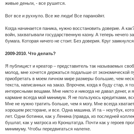
живые деньги, - все рушится.
Вот все и рухнуло. Все же люди! Все паранойят.
Когда начинается паника, нужно восстановить доверие. А как
войн, захватывали государственную казну. А теперь нечего за
бумага. Которая ничего не стоит. Без доверия. Круг замкнулся
2009-2010. Что делать?
Я публицист и креатор – представитель так называемых сво
молод, мне хочется держаться подальше от экономической пу
приобретать в моем личном мире размеры большие, чем неск
текста, написанных на заказ. Впрочем, когда я буду стар, я т
интересными вещами. Мне никто и никогда не давал денег, и я 
кармане всегда мой минимум. Я не пользуюсь кредитками, вс
Мне не нужно тратить больше, чем я могу. Мне всегда хватает
хорошем ресторане, и все. Одна машина. И та – ноутбук, кот
лет. Одни ботинки, как у Ленина (правда, из последней колле
бушлат, как у матроса из Кронштатда. Почти как у героев про
минимуму. Чтобы передвигаться налегке.