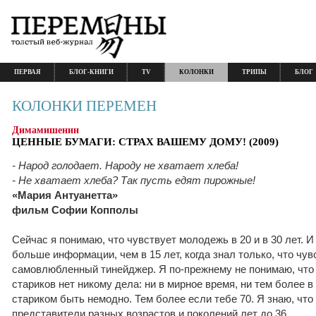
ПЕРВАЯ
БЛОГ-КНИГИ
TV
КОЛОНКИ
ТРИПЫ
БЛОГ
КОЛОНКИ ПЕРЕМЕН
Димамишенин
ЦЕННЫЕ БУМАГИ: СТРАХ ВАШЕМУ ДОМУ! (2009)
- Народ голодает. Народу не хватает хлеба!
- Не хватает хлеба? Так пусть едят пирожные!
«Мария Антуанетта»
фильм Софии Копполы
Сейчас я понимаю, что чувствует молодежь в 20 и в 30 лет. И
больше информации, чем в 15 лет, когда знал только, что чув
самовлюбленный тинейджер. Я по-прежнему не понимаю, что 
стариков нет никому дела: ни в мирное время, ни тем более в
стариком быть немодно. Тем более если тебе 70. Я знаю, что
представители разных возрастов и поколений лет до 36.