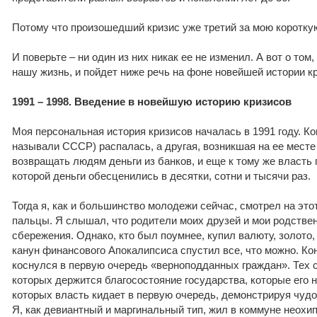
Потому что произошедший кризис уже третий за мою коротку
И поверьте – ни один из них никак ее не изменил. А вот о том
нашу жизнь, и пойдет ниже речь на фоне новейшей истории к
1991 – 1998. Введение в новейшую историю кризисов
Моя персональная история кризисов началась в 1991 году. Ко
называли СССР) распалась, а другая, возникшая на ее месте 
возвращать людям деньги из банков, и еще к тому же власть
которой деньги обесценились в десятки, сотни и тысячи раз.
Тогда я, как и большинство молодежи сейчас, смотрел на это
пальцы. Я слышал, что родители моих друзей и мои родстве
сбережения. Однако, кто был поумнее, купил валюту, золото,
канун финансового Апокалипсиса спустил все, что можно. Ко
коснулся в первую очередь «верноподданных граждан». Тех 
которых держится благосостояние государства, которые его н
которых власть кидает в первую очередь, демонстрируя чуд
Я, как девиантный и маргинальный тип, жил в коммуне неохип