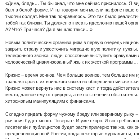
«Дима, блядь… Ты бы знал, что мне сейчас приснилось. Я ви
был в белой форме. И ты говорил мои мысли на фоне нашего
тысячи солдат. Мне так понравилось. Это так было реалистич
тобой так близки. Ты должен отписать идеологию нашей орга
А? Что? Три часа? Да я вышлю такси…»
Новым политическим организациям в первую очередь национ
закрыть страну и ужесточить миграционную политику, нужны, 
телефонного звонка, люди, способные выступить оракулами 
человеческий цивилизованный язык их жесткой программы…
Кризис – время воинов. Чем больше воинов, тем больше им 
трансляторов с их воинского языка на общепринятый светск
Кризис может вернуть нас в систему каст, и тогда действите
место, данное ему от природы, а не по стечению обстоятельс
хитрожопым манипуляциям с финансами.
Складно придать форму чужому бреду или звериному рыку – э
рычания будет много. Поверьте. И уже скоро. И востребован
писателей и публицистов будет расти примерно так же, как о
предреволюционной России, когда некоторые журналисты, так