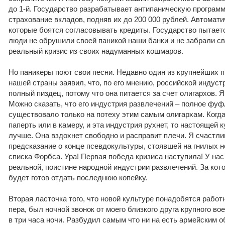
до 1-й. Государство разрабатывает антипаническую программ
страхование вкладов, подняв их до 200 000 рублей. Автомати
которые боятся согласовывать кредиты. Государство пытаетс
люди не обрушили своей паникой наши банки и не забрали св
реальный кризис из своих надуманных кошмаров.
Но паникеры поют свои песни. Недавно один из крупнейших п
нашей страны заявил, что, по его мнению, российской индус
полный пиздец, потому что она питается за счет олигархов. Я
Можно сказать, что его индустрия развлечений – полное фуф
существовало только на потеху этим самым олигархам. Когд
паперть или в камеру, и эта индустрия рухнет, то настоящей 
лучше. Она вздохнет свободно и расправит плечи. Я счастл
предсказание о конце псевдокультуры, стоявшей на гнилых н
списка Форбса. Ура! Первая победа кризиса наступила! У на
реальной, поистине народной индустрии развлечений. За ко
будет готов отдать последнюю копейку.
Вторая ласточка того, что новой культуре понадобятся работн
пера, был ночной звонок от моего близкого друга крупного во
в три часа ночи. Разбудил самым что ни на есть армейским о