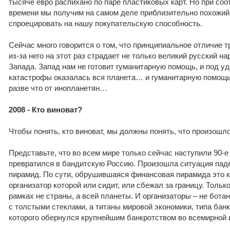
тысяче евро распихано по паре пластиковых карт. Но при соо
времени мы получим на самом деле приблизительно похожий р
спроецировать на нашу покупательскую способность.
Сейчас много говорится о том, что принципиальное отличие тр
из-за него на этот раз страдает не только великий русский на
Запада. Запад нам не готовит гуманитарную помощь, и под 
катастрофы оказалась вся планета… и гуманитарную помощь
разве что от инопланетян…
2008 - Кто виноват?
Чтобы понять, кто виноват, мы должны понять, что произошло
Представьте, что во всем мире только сейчас наступили 90-е 
превратился в бандитскую Россию. Произошла ситуация па
пирамид. По сути, обрушившаяся финансовая пирамида это к
организатор которой или сидит, или сбежал за границу. Тольк
рамках не страны, а всей планеты. И организаторы – не бота
с толстыми стеклами, а титаны мировой экономики, типа банк
которого обернулся крупнейшим банкротством во всемирной 