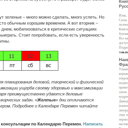
Кни
Рус
Итак,
т зеленые – много можно сделать, много успеть. Но
Силы 
осто обычным хорошим временем. А вот вторник –
полно
 днем, мобилизоваться в критических ситуациях
Книги
бумаж
ыиграть. Стоит попробовать, если есть уверенность
Все ш
олны.
доступ
Подро
Наи
Фра
Упани
верши
откро
ля планирования деловой, творческой и физической
медит
имизации ущерба своему здоровью и максимизации
приме
затем
даря преимущественно удаются деловые
мудре
ворческих задач. «
Желтые
» дни отличаются
Давыд
ером. Подробнее о Календаре Перемен читайте
(кано
литер
этих т
перево
консультации по Календарю Перемен.
Написать
настав