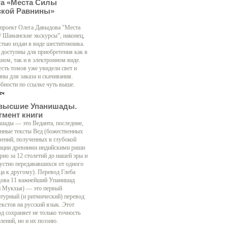
га «Места Силы
ской Равнины»
 проект Олега Давыдова "Места
/ Шаманские экскурсы", наконец,
стью издан в виде шеститомника.
 доступны для приобретения как в
ном, так и в электронном виде.
есть томов уже увидели свет и
ны для заказа и скачивания.
бности по ссылке чуть выше.
высшие Упанишады.
гмент книги
шады — это Веданта, последние,
нные тексты Вед (божественных
вений, полученных в глубокой
ации древними индийскими риши
рно за 12 столетий до нашей эры и
 устно передававшихся от одного
ца к другому). Перевод Глеба
ова 11 важнейший Упанишад
н Мукхья) — это первый
атурный (и ритмический) перевод
екстов на русский язык. Этот
д сохраняет не только точность
лений, но и их поэзию.