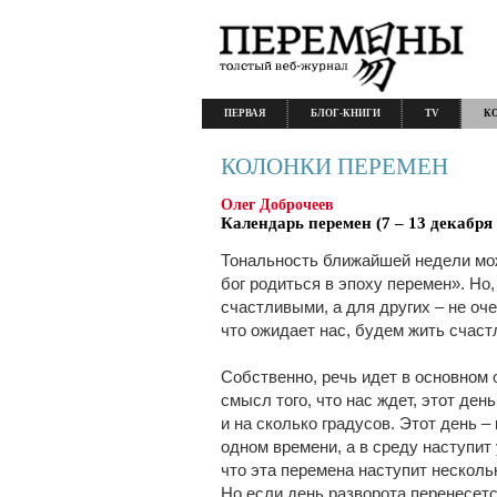
ПЕРВАЯ
БЛОГ-КНИГИ
TV
К
КОЛОНКИ ПЕРЕМЕН
Олег Доброчеев
Календарь перемен (7 – 13 декабря 
Тональность ближайшей недели мо
бог родиться в эпоху перемен». Но
счастливыми, а для других – не оче
что ожидает нас, будем жить счаст
Собственно, речь идет в основном 
смысл того, что нас ждет, этот день
и на сколько градусов. Этот день –
одном времени, а в среду наступит
что эта перемена наступит несколь
Но если день разворота перенесется