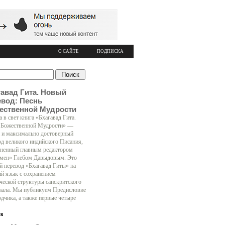
О САЙТЕ
ПОДПИСКА
гавад Гита. Новый
евод: Песнь
ественной Мудрости
 в свет книга «Бхагавад Гита.
 Божественной Мудрости» —
 и максимально достоверный
од великого индийского Писания,
ненный главным редактором
мен» Глебом Давыдовым. Это
й перевод «Бхагавад Гиты» на
ий язык с сохранением
ческой структуры санскритского
нала. Мы публикуем Предисловие
одчика, а также первые четыре