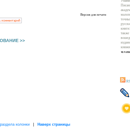
Упани
Писан
акаде
Версия для печати
малоп
точны
русск
книги:
также
вошед
ОВАНИЕ >>
издан
книжн
RS
раздела колонки
|
Наверх страницы