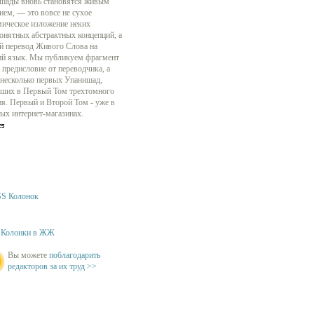
шады вновь становятся живым
ием, — это вовсе не сухое
мическое изложение неких
онятных абстрактных концепций, а
й перевод Живого Слова на
ий язык. Мы публикуем фрагмент
 предисловие от переводчика, а
 несколько первых Упанишад,
ших в Первый Том трехтомного
ия. Первый и Второй Том - уже в
ых интернет-магазинах.
S Колонок
Колонки в ЖЖ
Вы можете
поблагодарить
редакторов за их труд >>