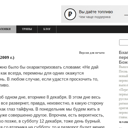
ОЛОНКИ
ТРИПЫ
БЛОГ
Бха
Версия для печати
пер
2009 г.)
Бож
жно было бы охарактеризовать словами: «Не дай
Вышла
Песнь
, как всегда, перемены для одних окажутся
новый
нь. В любом случае, если удастся проскочить то,
перев
ливо.
выпол
«Пере
первы
об одном дне, вторнике 8 декабря. В этом дне весь
русск
 все развернет, правда, неизвестно, в какую сторону
ритми
ориги
 как глаз тайфуна. В понедельник мы будем жить в
перев
 уже совершенно другое. Впрочем, есть вероятность,
главы.
ко позже, в субботу 12 декабря, тоже день бурный.
 со вторника на субботу, то и разворот будет менее