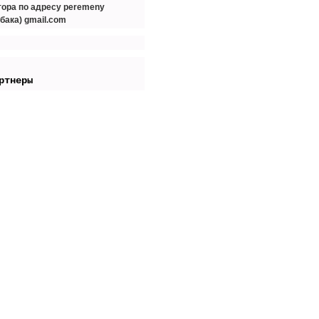
тора по адресу peremeny
обака) gmail.com
ртнеры