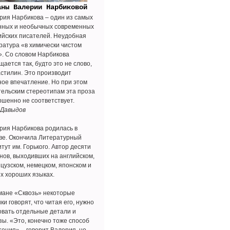
аны Валерии Нарбиковой
рия Нарбикова – один из самых
нных и необычных современных
ийских писателей. Неудобная
ратура «в химически чистом
». Со словом Нарбикова
ается так, будто это не слово,
астилин. Это производит
ное впечатление. Но при этом
тельским стереотипам эта проза
ршенно не соответствует.
 Давыдов
рия Нарбикова родилась в
ве. Окончила Литературный
тут им. Горького. Автор десяти
нов, выходивших на английском,
цузском, немецком, японском и
их хороших языках.
мане «Сквозь» некоторые
ки говорят, что читая его, нужно
овать отдельные детали и
зы. «Это, конечно тоже способ