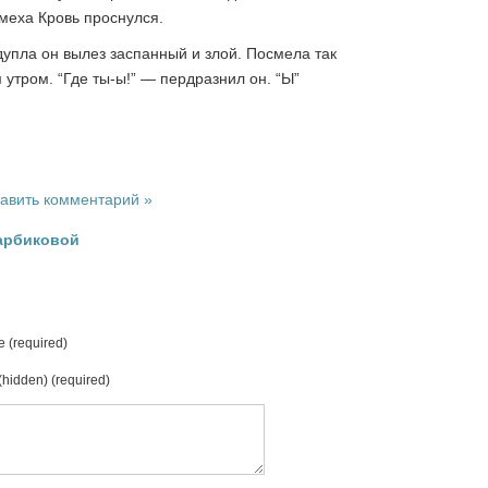
смеха Кровь проснулся.
 дупла он вылез заспанный и злой. Посмела так
утром. “Где ты-ы!” — пердразнил он. “Ы”
авить комментарий »
Нарбиковой
 (required)
(hidden) (required)