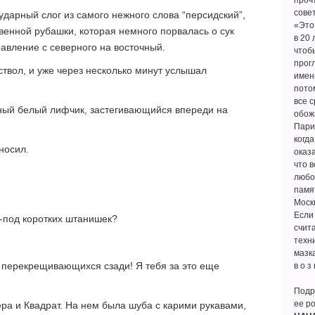
прочт
сове
 ударный слог из самого нежного слова “персидский”,
«Это
венной рубашки, которая немного порвалась о сук
в 20 
равление с северного на восточный.
чтоб
прогл
ствол, и уже через несколько минут услышал
имен
потом
все с
вный белый лифчик, застегивающийся впереди на
обожа
Пари
когда
носил.
оказа
что в
любов
памят
Москв
Если 
-под коротких штанишек?
счит
техн
мазка
 перекрещивающихся сзади! Я тебя за это еще
в о з 
Подр
ее р
ера и Квадрат. На нем была шуба с карими рукавами,