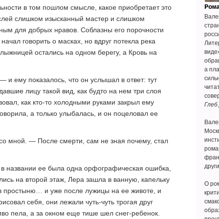
Ром
ьности в том пошлом смысле, какое приобретает это
Вале
слей слишком изысканный мастер и слишком
стра
ным для добрых нравов. Соблазны его порочности
росс
начал говорить о масках, но вдруг потекла река
Лите
с лыжницей остались на одном берегу, а Кровь на
виде
обращ
а пл
силь
— и ему показалось, что он услышал в ответ: тут
чита
давшие лицу такой вид, как будто на нем три слоя
сове
твовал, как кто-то холодными руками закрыл ему
Глеб
говорила, а только улыбалась, и он поцеловал ее
Вале
Моск
инсти
о мной. — После смерти, сам не зная почему, стал
рома
фран
друг
 в названии ее была одна орфографическая ошибка,
ись на второй этаж, Лера зашла в ванную, капельку
О ро
в простыню… и уже после лужицы на ее животе, и
крити
арисовал себя, они лежали чуть-чуть трогая друг
смак
обра
во пела, а за окном еще тише шел снег-ребенок.