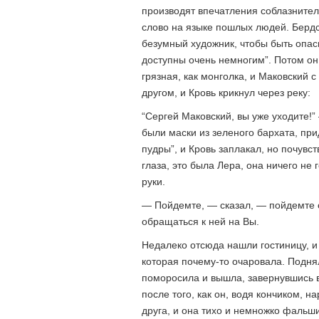
производят впечатления соблазнител
слово на языке пошлых людей. Берд
безумный художник, чтобы быть опас
доступны очень немногим”. Потом он 
грязная, как монголка, и Маковский 
другом, и Кровь крикнул через реку:
“Сергей Маковский, вы уже уходите!” 
были маски из зеленого бархата, при
пудры”, и Кровь заплакал, но почувс
глаза, это была Лера, она ничего не 
руки.
— Пойдемте, — сказал, — пойдемте с
обращаться к ней на Вы.
Недалеко отсюда нашли гостиницу, и
которая почему-то очаровала. Поднял
поморосила и вышла, завернувшись 
после того, как он, водя кончиком, н
друга, и она тихо и немножко фальши