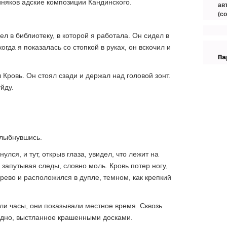
иняков адские композиции Кандинского.
ав
(с
 в библиотеку, в которой я работала. Он сидел в
когда я показалась со стопкой в руках, он вскочил и
Па
 Кровь. Он стоял сзади и держал над головой зонт.
йду.
лыбнувшись.
лся, и тут, открыв глаза, увидел, что лежит на
 запутывая следы, словно моль. Кровь потер ногу,
рево и расположился в дупле, темном, как крепкий
ели часы, они показывали местное время. Сквозь
 дно, выстланное крашенными досками.