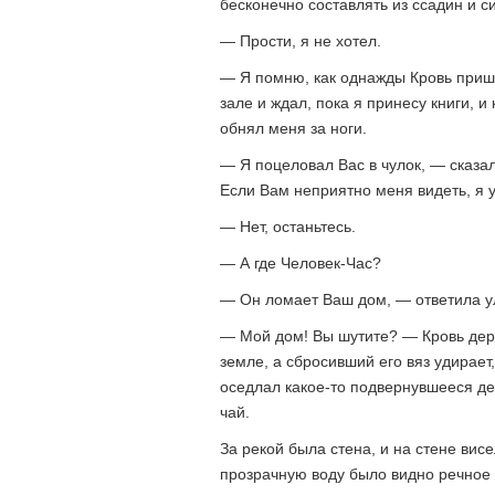
бесконечно составлять из ссадин и с
— Прости, я не хотел.
— Я помню, как однажды Кровь пришел
зале и ждал, пока я принесу книги, и 
обнял меня за ноги.
— Я поцеловал Вас в чулок, — сказал
Если Вам неприятно меня видеть, я у
— Нет, останьтесь.
— А где Человек-Час?
— Он ломает Ваш дом, — ответила у
— Мой дом! Вы шутите? — Кровь дерну
земле, а сбросивший его вяз удирает,
оседлал какое-то подвернувшееся де
чай.
За рекой была стена, и на стене вис
прозрачную воду было видно речное