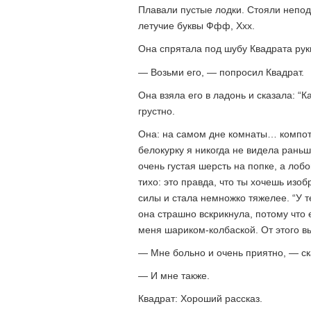
Плавали пустые лодки. Стояли непо
летучие буквы Ффф, Ххх.
Она спрятала под шубу Квадрата рук
— Возьми его, — попросил Квадрат.
Она взяла его в ладонь и сказала: “К
грустно.
Она: на самом дне комнаты… компот
белокурку я никогда не видела раньш
очень густая шерсть на попке, а лобо
тихо: это правда, что ты хочешь изо
силы и стала немножко тяжелее. “У те
она страшно вскрикнула, потому что
меня шариком-колбаской. От этого в
— Мне больно и очень приятно, — ск
— И мне также.
Квадрат: Хороший рассказ.