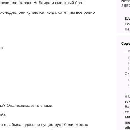
НАЧ
 реке плескалась НеЛаира и смертный брат.
ЗДЕ
олодно, они купаются, когда хотят, им все равно
В
Ес
Пе
Сод
ю.
…и
Г
Г
СК
© 
те
ла? Она пожимает плечами.
На
ее
ебе.
ав
пр
я я забыла, здесь не существует боли, можно
об