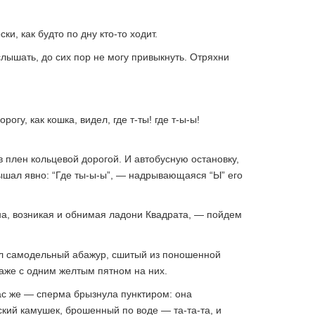
ки, как будто по дну кто-то ходит.
лышать, до сих пор не могу привыкнуть. Отряхни
огу, как кошка, видел, где т-ты! где т-ы-ы!
в плен кольцевой дорогой. И автобусную остановку,
лышал явно: “Где ты-ы-ы”, — надрывающаяся “Ы” его
она, возникая и обнимая ладони Квадрата, — пойдем
ел самодельный абажур, сшитый из поношенной
аже с одним желтым пятном на них.
ас же — сперма брызнула пунктиром: она
оский камушек, брошенный по воде — та-та-та, и