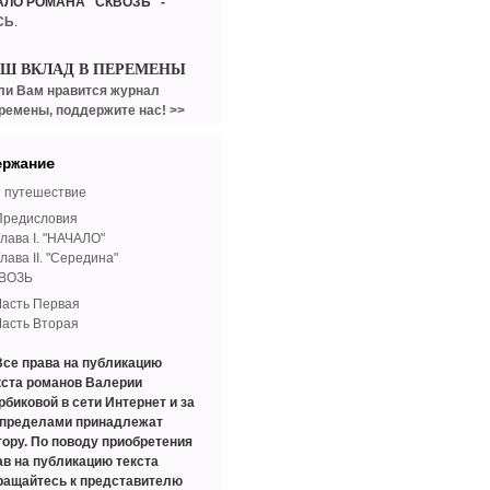
АЛО РОМАНА "СКВОЗЬ" -
СЬ
.
АШ ВКЛАД В ПЕРЕМЕНЫ
ли Вам нравится журнал
ремены, поддержите нас! >>
ержание
 путешествие
Предисловия
лава I. "НАЧАЛО"
лава II. "Середина"
ВОЗЬ
Часть Первая
Часть Вторая
Все права на публикацию
кста романов Валерии
рбиковой в сети Интернет и за
 пределами принадлежат
тору. По поводу приобретения
ав на публикацию текста
ращайтесь к представителю