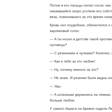
Потом в его пальцы попал сосок, как
оказавшийся скоро уголком его собст
вяза, поменявшего за это время нап
Кровь сел поудобнее, облокотился о 
карликовый голос:
— А ты носил в детстве такой проти
пуговицы?
— С резинками и чулками? Конечно, 
— Как я тебя за это люблю!
— Ну, почему именно за это?
— Не знаю. И резинки были видны из
— Увы.
— А штанишки держались на лямках,
больше люблю.
У самого берега на бревне сидели Л