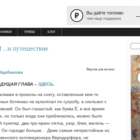
ОЛОНКИ
ТРИПЫ
БЛОГ
..и путешествие
Версия для печати
Нарбикова
ЫДУЩАЯ ГЛАВА –
ЗДЕСЬ
.
лками в проколы на снегу, оставленные кем-то
ных ботинках не культяпал по сугробу, а скользил с
вский. Он был глазастый, как буква Ё, и все время
, но только когда они приблизились, можно было
 пунктир, два-три ярких пятна, узор, блик, мелочь —
ф. Он гораздо больше… Даже самые непристойные из
у венского коллекционера Верндорфера, не