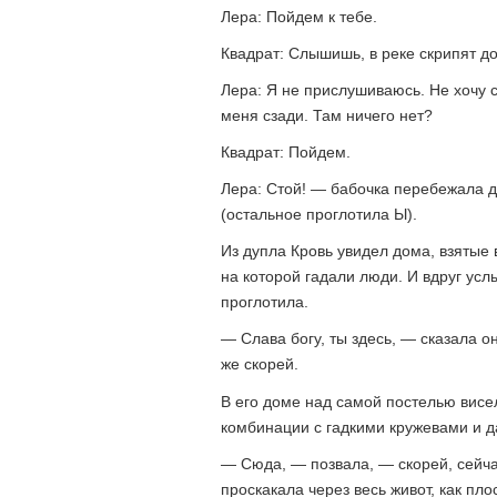
Лера: Пойдем к тебе.
Квадрат: Слышишь, в реке скрипят дос
Лера: Я не прислушиваюсь. Не хочу с
меня сзади. Там ничего нет?
Квадрат: Пойдем.
Лера: Стой! — бабочка перебежала дор
(остальное проглотила Ы).
Из дупла Кровь увидел дома, взятые 
на которой гадали люди. И вдруг ус
проглотила.
— Слава богу, ты здесь, — сказала 
же скорей.
В его доме над самой постелью вис
комбинации с гадкими кружевами и д
— Сюда, — позвала, — скорей, сейч
проскакала через весь живот, как пл