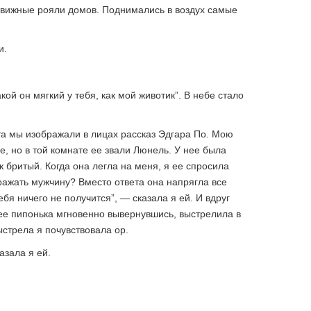
движные рояли домов. Поднимались в воздух самые
и.
акой он мягкий у тебя, как мой животик”. В небе стало
а мы изображали в лицах рассказ Эдгара По. Мою
е, но в той комнате ее звали Люнель. У нее была
к бритый. Когда она легла на меня, я ее спросила
бражать мужчину? Вместо ответа она напрягла все
бя ничего не получится”, — сказала я ей. И вдруг
 ее пипонька мгновенно вывернувшись, выстрелила в
ыстрела я почувствовала ор.
азала я ей.