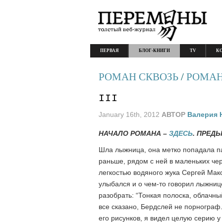
ПЕРВАЯ
БЛОГ-КНИГИ
TV
К
РОМАН СКВОЗЬ
/
РОМАН .
III
January 16th, 2012
АВТОР
Валерия 
НАЧАЛО РОМАНА –
ЗДЕСЬ
. ПРЕД
Шла лыжница, она метко попадала па
раньше, рядом с ней в маленьких чер
легкостью водяного жука Сергей Мако
улыбался и о чем-то говорил лыжнице
разобрать: “Тонкая полоска, облачный
все сказано, Бердслей не порногра
его рисунков, я видел целую серию 