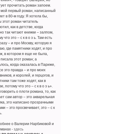
ения», - говорит Валерия, но
тует прочитать роман запоем.
 мой первый роман, написанный
лет в 80-м году. Я хотела бы,
ы этот роман читатель
отил, как в детстве, когда
но так читают книжки – залпом,
у что это – с к в о з ь. Там есть
разу – и про Москву, которую я
ю, где памятники ходят, и про
ж, в котором я еще не была,
 писала этот роман; а
лось, когда оказалась в Париже,
се это правда – и про моих
ников, и королей, и герцогов, и
ники там тоже ходят, как в
е, потому что это – с к в о з ь».
говорить о плоти романа, то, как
ает сам автор – это акварельная
ика, это написано прозрачными
ми – это просвечивает, это – с к
ь.
обнее о Валерии Нарбиковой и
оманах -
здесь