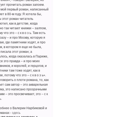
ения», - говорит Валерия, но
тует прочитать роман запоем.
 мой первый роман, написанный
лет в 80-м году. Я хотела бы,
ы этот роман читатель
отил, как в детстве, когда
но так читают книжки – залпом,
у что это – с к в о з ь. Там есть
разу – и про Москву, которую я
ю, где памятники ходят, и про
ж, в котором я еще не была,
 писала этот роман; а
лось, когда оказалась в Париже,
се это правда – и про моих
ников, и королей, и герцогов, и
ники там тоже ходят, как в
е, потому что это – с к в о з ь».
говорить о плоти романа, то, как
ает сам автор – это акварельная
ика, это написано прозрачными
ми – это просвечивает, это – с к
ь.
обнее о Валерии Нарбиковой и
оманах -
здесь