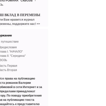
АЛО РОМАНА "СКВОЗЬ" -
СЬ
.
АШ ВКЛАД В ПЕРЕМЕНЫ
ли Вам нравится журнал
ремены, поддержите нас! >>
ержание
 путешествие
Предисловия
лава I. "НАЧАЛО"
лава II. "Середина"
ВОЗЬ
Часть Первая
Часть Вторая
Все права на публикацию
кста романов Валерии
рбиковой в сети Интернет и за
 пределами принадлежат
тору. По поводу приобретения
ав на публикацию текста
ращайтесь к представителю