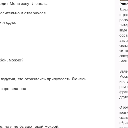
ходит. Меня зовут Люнель.
Ром
Вале
осительно и отвернулся.
стра
росс
м я одна.
Лите
виде
обращ
а пл
силь
чита
сове
обой, можно?
Глеб
Вале
Моск
 вздутия, это отразились припухлости Люнель.
инсти
рома
 спросила она.
фран
друг
О ро
крити
смак
обра
ю, но я не бываю такой мокрой.