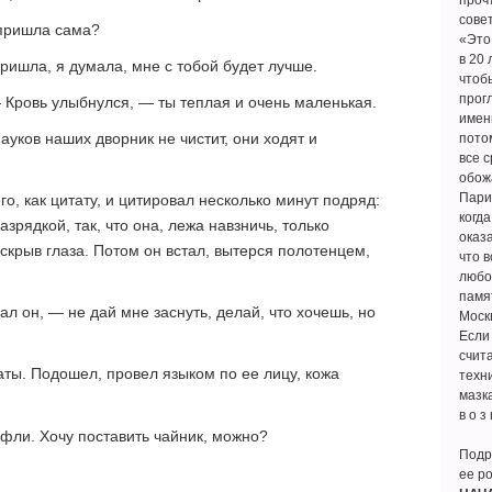
прочт
сове
 пришла сама?
«Это
в 20 
ришла, я думала, мне с тобой будет лучше.
чтоб
прогл
 Кровь улыбнулся, — ты теплая и очень маленькая.
имен
ауков наших дворник не чистит, они ходят и
потом
все с
обожа
Пари
о, как цитату, и цитировал несколько минут подряд:
когда
зрядкой, так, что она, лежа навзничь, только
оказа
скрыв глаза. Потом он встал, вытерся полотенцем,
что в
любов
памят
ал он, — не дай мне заснуть, делай, что хочешь, но
Москв
Если 
счит
аты. Подошел, провел языком по ее лицу, кожа
техн
мазка
в о з 
уфли. Хочу поставить чайник, можно?
Подр
ее р