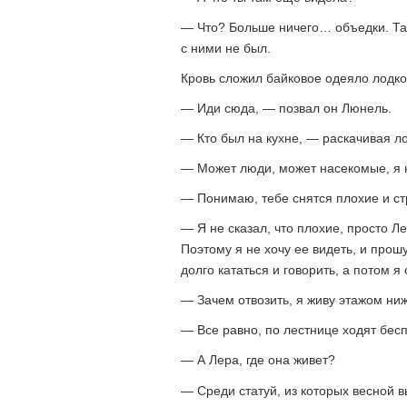
— Что? Больше ничего… объедки. Та
с ними не был.
Кровь сложил байковое одеяло лодкой
— Иди сюда, — позвал он Люнель.
— Кто был на кухне, — раскачивая л
— Может люди, может насекомые, я н
— Понимаю, тебе снятся плохие и с
— Я не сказал, что плохие, просто Л
Поэтому я не хочу ее видеть, и прошу
долго кататься и говорить, а потом я
— Зачем отвозить, я живу этажом н
— Все равно, по лестнице ходят бес
— А Лера, где она живет?
— Среди статуй, из которых весной 