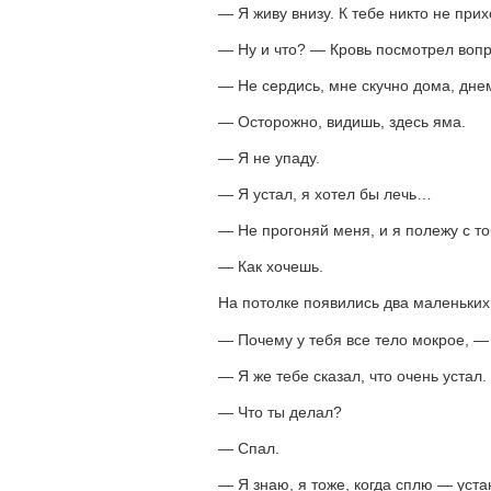
— Я живу внизу. К тебе никто не при
— Ну и что? — Кровь посмотрел вопр
— Не сердись, мне скучно дома, дне
— Осторожно, видишь, здесь яма.
— Я не упаду.
— Я устал, я хотел бы лечь…
— Не прогоняй меня, и я полежу с т
— Как хочешь.
На потолке появились два маленьких
— Почему у тебя все тело мокрое, —
— Я же тебе сказал, что очень устал.
— Что ты делал?
— Спал.
— Я знаю, я тоже, когда сплю — уста