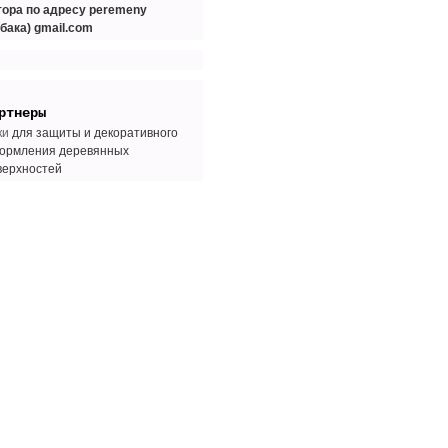
тора по адресу peremeny
обака) gmail.com
ртнеры
ки
для защиты и декоративного
ормления деревянных
верхностей