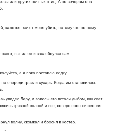
совы или других ночных птиц. А по вечерам она
р.
й, кажется, хочет меня убить, потому что по нему
 всего, выпил ее и захлебнулся сам.
алуйста, а я пока поставлю лодку.
 по очереди грызли сухарь. Когда им становилось
ь.
вь увидел Леру, и волосы его встали дыбом, как свет
ывшись грязной волной и все, совершенно лишенная
рнул волну, скомкал и бросил в костер.