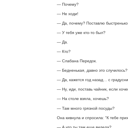
— Почему?
— Не ходи!
— Да, почему? Поставлю быстренько 
— У тебя уже кто-то был?
— Да.
— Кто?
— Слабана Передок.
— Бедненькая, давно это случилось?
— Да, кажется год назад… с градусн
— Ну, иди, поставь чайник, если хо
— На столе взяла, хочешь?
— Там много грязной посуды?
Она кивнула и спросила: “К тебе при
— А что ты там еще видела?