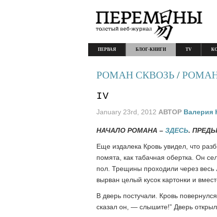
ПЕРВАЯ
БЛОГ-КНИГИ
TV
К
РОМАН СКВОЗЬ
/
РОМАН .
IV
January 23rd, 2012
АВТОР
Валерия 
НАЧАЛО РОМАНА –
ЗДЕСЬ
. ПРЕД
Еще издалека Кровь увидел, что разб
помята, как табачная обертка. Он се
пол. Трещины проходили через весь л
вырван целый кусок картонки и вмест
В дверь постучали. Кровь повернулся
сказал он, — слышите!” Дверь открыл