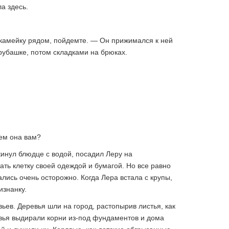
а здесь.
скамейку рядом, пойдемте. — Он прижимался к ней
рубашке, потом складками на брюках.
чем она вам?
кинул блюдце с водой, посадил Леру на
ать клетку своей одеждой и бумагой. Но все равно
ались очень осторожно. Когда Лера встала с крупы,
изнанку.
ьев. Деревья шли на город, растопырив листья, как
евья выдирали корни из-под фундаментов и дома