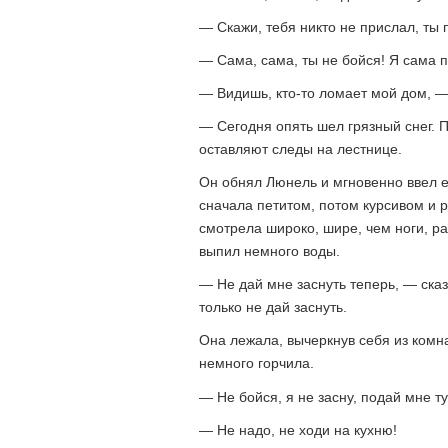
— Скажи, тебя никто не прислал, ты
— Сама, сама, ты не бойся! Я сама п
— Видишь, кто-то ломает мой дом, —
— Сегодня опять шел грязный снег. П
оставляют следы на лестнице.
Он обнял Люнель и мгновенно ввел ег
сначала петитом, потом курсивом и ра
смотрела широко, шире, чем ноги, ра
выпил немного воды.
— Не дай мне заснуть теперь, — сказ
только не дай заснуть.
Она лежала, вычеркнув себя из комн
немного горчила.
— Не бойся, я не засну, подай мне т
— Не надо, не ходи на кухню!