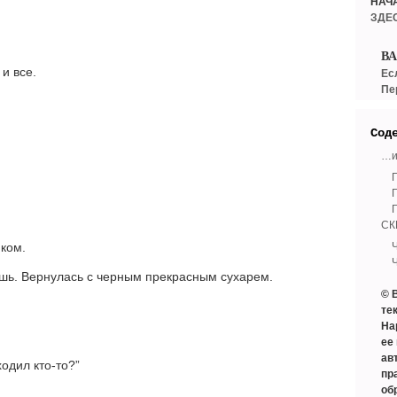
НАЧ
ЗДЕ
В
и все.
Ес
Пе
Сод
…и
Г
Г
СК
иком.
чешь. Вернулась с черным прекрасным сухарем.
© 
те
На
ее
ав
ходил кто-то?”
пр
об