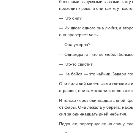
большими выпуклыми глазами, как у 
приходит к реке, и они там жгут косте
— Кто они?
— Их двое: одного она любит, а второ
она проверяет часы…
— Она умерла?
— Однажды тот, кто ее любил больше
— Кто-то свистит!
— Не бойся — это чайник. Завари пож
Они пили чай маленькими глотками и
страшно, они замолкали и целовалис
И только через одиннадцать дней Кро
от фары. Она лежала у берега, накр
сил за одиннадцать дней небытия.
Подошел, первернул ее на спину, сде