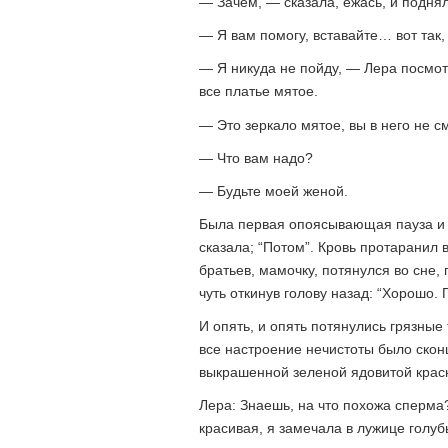
— Зачем, — сказала, ежась, и поднял
— Я вам помогу, вставайте… вот так, 
— Я никуда не пойду, — Лера посмот
все платье мятое.
— Это зеркало мятое, вы в него не с
— Что вам надо?
— Будьте моей женой.
Была первая опоясывающая пауза и з
сказала; “Потом”. Кровь протаранил 
братьев, мамочку, потянулся во сне,
чуть откинув голову назад: “Хорошо. 
И опять, и опять потянулись грязные
все настроение нечистоты было скон
выкрашенной зеленой ядовитой крас
Лера: Знаешь, на что похожа сперма
красивая, я замечала в лужице голу