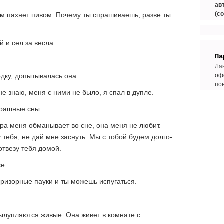
ав
(с
м пахнет пивом. Почему ты спрашиваешь, разве ты
 и сел за весла.
Па
Ла
одку, допытывалась она.
оф
по
е знаю, меня с ними не было, я спал в дупле.
трашные сны.
ера меня обманывает во сне, она меня не любит.
 тебя, не дай мне заснуть. Мы с тобой будем долго-
 отвезу тебя домой.
иже…
призорные пауки и ты можешь испугаться.
вылупляются живые. Она живет в комнате с