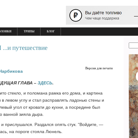
ОЛОНКИ
ТРИПЫ
БЛОГ
..и путешествие
Версия для печати
Нарбикова
ЫДУЩАЯ ГЛАВА –
ЗДЕСЬ
.
ито стекло, и поломана рамка его дома, и картина
л в левом углу и стал расправлять ладонью стены и
евый угол от кровати до кухни, а посредине был
о ванной зияла дыра.
 и прислушался. Раздался опять стук. “Войдите, —
ась, на пороге стояла Люнель.