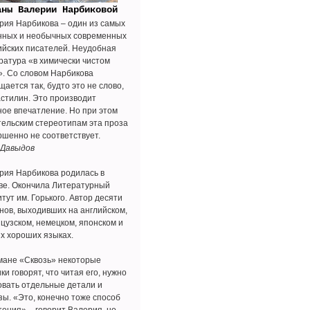
аны Валерии Нарбиковой
рия Нарбикова – один из самых
нных и необычных современных
ийских писателей. Неудобная
ратура «в химически чистом
». Со словом Нарбикова
ается так, будто это не слово,
астилин. Это производит
ное впечатление. Но при этом
тельским стереотипам эта проза
ршенно не соответствует.
 Давыдов
рия Нарбикова родилась в
ве. Окончила Литературный
тут им. Горького. Автор десяти
нов, выходивших на английском,
цузском, немецком, японском и
их хороших языках.
мане «Сквозь» некоторые
ки говорят, что читая его, нужно
овать отдельные детали и
зы. «Это, конечно тоже способ