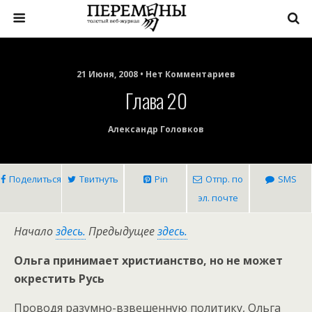
21 Июня, 2008 • Нет Комментариев
Глава 20
Александр Головков
Поделиться
Твитнуть
Pin
Отпр. по
SMS
эл. почте
Начало
здесь.
Предыдущее
здесь.
Ольга принимает христианство, но не может
окрестить Русь
Проводя разумно-взвешенную политику, Ольга