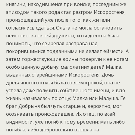
княгини, находившейся при войске; последним же
эпизодом такого рода стал разгром Искоростеня,
произошедший уже после того, как жители
согласились сдаться. Ольга не могла остановить
неистовства своей дружины, хотя должна была
понимать, что свирепая расправа над
покорившимися подданными не делает ей чести. А
затем торжествующие воины повергли к ее ногам
особо ценную добычу: малолетних детей Малка,
выданных старейшинами Искоростеня. Дочь
древлянского князя была совсем крохой; она не
успела даже получить собственного имени, и всю
жизнь называлась по отцу: Малка или Малуша. Ее
брат Добрыня был чуть старше и, вероятно, мог
осознавать происходившее. Их отец, по всей
видимости, уже погиб к тому времени; мать либо
погибла, либо добровольно взошла на