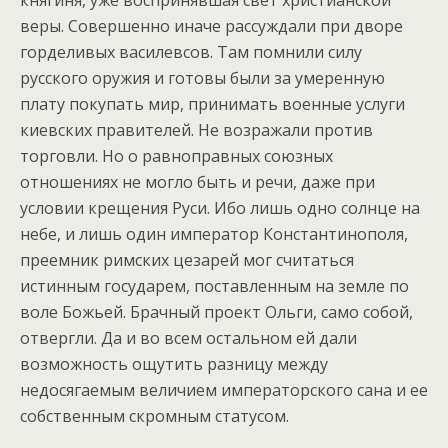
княгиня, уже воспринявшая свет христианской
веры. Совершенно иначе рассуждали при дворе
горделивых василевсов. Там помнили силу
русского оружия и готовы были за умеренную
плату покупать мир, принимать военные услуги
киевских правителей. Не возражали против
торговли. Но о равноправных союзных
отношениях не могло быть и речи, даже при
условии крещения Руси. Ибо лишь одно солнце на
небе, и лишь один император Константинополя,
преемник римских цезарей мог считаться
истинным государем, поставленным на земле по
воле Божьей. Брачный проект Ольги, само собой,
отвергли. Да и во всем остальном ей дали
возможность ощутить разницу между
недосягаемым величием императорского сана и ее
собственным скромным статусом.