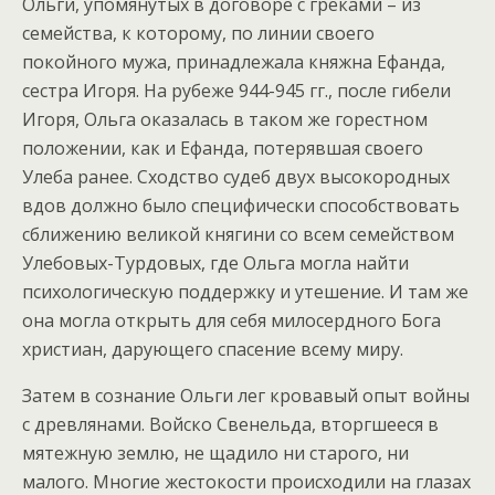
Ольги, упомянутых в договоре с греками – из
семейства, к которому, по линии своего
покойного мужа, принадлежала княжна Ефанда,
сестра Игоря. На рубеже 944-945 гг., после гибели
Игоря, Ольга оказалась в таком же горестном
положении, как и Ефанда, потерявшая своего
Улеба ранее. Сходство судеб двух высокородных
вдов должно было специфически способствовать
сближению великой княгини со всем семейством
Улебовых-Турдовых, где Ольга могла найти
психологическую поддержку и утешение. И там же
она могла открыть для себя милосердного Бога
христиан, дарующего спасение всему миру.
Затем в сознание Ольги лег кровавый опыт войны
с древлянами. Войско Свенельда, вторгшееся в
мятежную землю, не щадило ни старого, ни
малого. Многие жестокости происходили на глазах