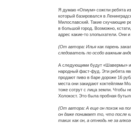
Я думаю «Опиум» сожгли ребята из
который базировался в Ленинградс
Милославский. Такие скучающие р
в большой город. Возможно, кстати
адрес какие-то злопыхатели. Они и 
(От автора: Илья как парень закал
следователь по особо важным анд
А следующими будут «Шавермы» и 
народный фаст-фуд. Эти ребята явн
продают пиво в баре дороже 16 руб
места они закидают коктейлями Мол
тоже сотрут с лица земли. Чтобы 
Холокост. Это была пробная бутыл
(От автора: А еще он похож на п
он даже понимает то, что после к
таких как он, а отнюдь не за алко