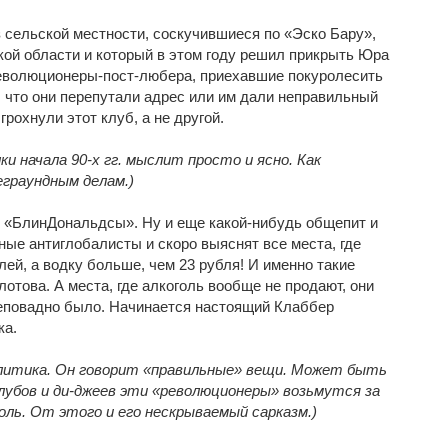
 сельской местности, соскучившиеся по «Эско Бару»,
кой области и который в этом году решил прикрыть Юра
еволюционеры-пост-любера, приехавшие покуролесить
, что они перепутали адрес или им дали неправильный
грохнули этот клуб, а не другой.
ки начала 90-х гг. мыслит просто и ясно. Как
еграундным делам.)
«БлинДональдсы». Ну и еще какой-нибудь общепит и
ые антиглобалисты и скоро выяснят все места, где
лей, а водку больше, чем 23 рубля! И именно такие
отова. А места, где алкоголь вообще не продают, они
неповадно было. Начинается настоящий Клаббер
ка.
олитика. Он говорит «правильные» вещи. Может быть
лубов и ди-джеев эти «революционеры» возьмутся за
голь. От этого и его нескрываемый сарказм.)