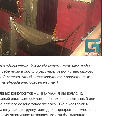
 в одном ключе. Им везде мерещится, что люди
себе пулю в лоб или расстреливают с высотного
ко для того, чтобы прославиться и попасть в их
та. Иногда это совсем не так.)
явных конкурентов «ОПИУМА», я бы взяла на
езный опыт саморекламы, неважно – спонтанный или
е летнего сезона такое же закрытие с кострами и
а шоу-захват группу молодых варваров – люмпенов с
ящему экзотичное мероприятие для буржуазных