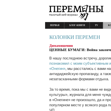
ПЕРВАЯ
БЛОГ-КНИГИ
TV
К
КОЛОНКИ ПЕРЕМЕН
Димамишенин
ЦЕННЫЕ БУМАГИ: Война закончила
В нашу последнюю встречу, дорогие
познакомил с моим субъективным и
«Онегин»
, мы расстались с вами н
антидиджейскую пропаганду, а такж
незатасканными формами отдыха.
За то время, пока мы с вами не ви
культуры», журнала для меня чуждо
в «Онегине» не произошло, да и прои
популярном месте у всякого рода 
ЧП.