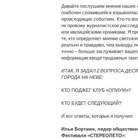
Давайте послушаем мнение наших с
озабочен сложившейся взрывоопасн
происходящих событиях. Кто-то вос
не провожу журналистское расслед
или милицейскими хрониками. Я про
те, кто определяет мнение светско
реально и правдиво, чем выводы л
точно – больше заслуживает вашего
информации вроде продажных газет
ИТАК, Я ЗАДАЛ 2 ВОПРОСА Д
ГОРОДА НА НЕВЕ:
КТО ПОДЖЕГ КЛУБ «ОПИУМ»?
КТО БУДЕТ СЛЕДУЮЩИЙ?
И вот ответы, которые я получил:
Илья Бортнюк, лидер общественн
Фестиваля «СТЕРЕОЛЕТO»: