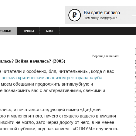
ОЛОНКИ
ТРИПЫ
БЛОГ
Версия для печати
сь? Война началась? (2005)
 читатели и особенно, бля, читательницы, когда я вас
 весьма критическим анализом ресторана-клуба
а моем обещании продолжить антиклубную и
е познакомить вас с альтернативными, свежими и
делись, и печатался следующий номер «Ди-Джей
го и малопонятного, ничего стоящего вашего внимания
зойти не могло, зато через дорогу от него, в не менее
пафосной публики, под названием - «ОПИУМ» случилось