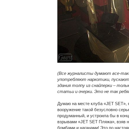
(Все журналисты думают все-таки
употребляют наркотики, пускают 
здания толпу из снайперки – толь
статьи и очерки. Это не так ребя
Думаю на месте клуба «JET SET», 
вооружение такой безусловно серь
продуманный, и устроила бы в конц
взрывами «JET SET Пляжа», взяв н
бомбами и наганами! Это по насто