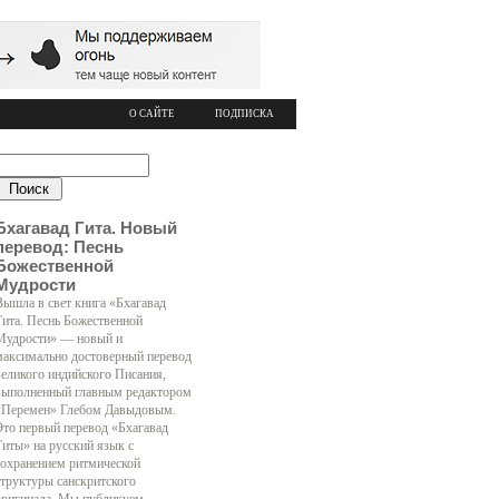
О САЙТЕ
ПОДПИСКА
Бхагавад Гита. Новый
перевод: Песнь
Божественной
Мудрости
Вышла в свет книга «Бхагавад
Гита. Песнь Божественной
Мудрости» — новый и
максимально достоверный перевод
великого индийского Писания,
выполненный главным редактором
«Перемен» Глебом Давыдовым.
Это первый перевод «Бхагавад
Гиты» на русский язык с
сохранением ритмической
структуры санскритского