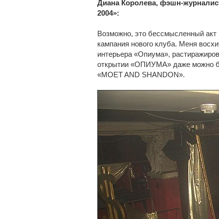
Диана Королева, фэшн-журналист
2004»:
Возможно, это бессмысленный акт 
кампания нового клуба. Меня восх
интерьера «Опиума», растиражирова
открытии «ОПИУМА» даже можно б
«MOET AND SHANDON».