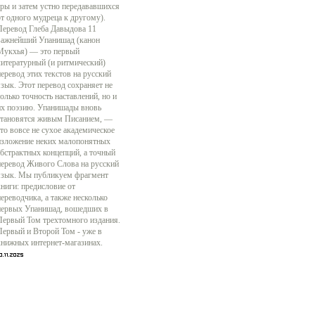
эры и затем устно передававшихся
от одного мудреца к другому).
Перевод Глеба Давыдова 11
важнейший Упанишад (канон
Мукхья) — это первый
литературный (и ритмический)
перевод этих текстов на русский
язык. Этот перевод сохраняет не
только точность наставлений, но и
их поэзию. Упанишады вновь
становятся живым Писанием, —
это вовсе не сухое академическое
изложение неких малопонятных
абстрактных концепций, а точный
перевод Живого Слова на русский
язык. Мы публикуем фрагмент
книги: предисловие от
переводчика, а также несколько
первых Упанишад, вошедших в
Первый Том трехтомного издания.
Первый и Второй Том - уже в
книжных интернет-магазинах.