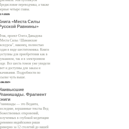
оригинала. Мы публикуем
Предисловие переводчика, а также
первые четыре главы.
Книга «Места Силы
Русской Равнины»
Итак, проект Олега Давыдова
"Места Силы / Шаманские
экскурсы", наконец, полностью
издан в виде шеститомника. Книги
доступны для приобретения как в
бумажном, так и в электронном
виде. Все шесть томов уже увидели
свет и доступны для заказа и
скачивания. Подробности по
ссылке чуть выше.
Наивысшие
Упанишады. Фрагмент
книги
Упанишады — это Веданта,
последние, вершинные тексты Вед
(божественных откровений,
полученных в глубокой медитации
древними индийскими риши
примерно за 12 столетий до нашей