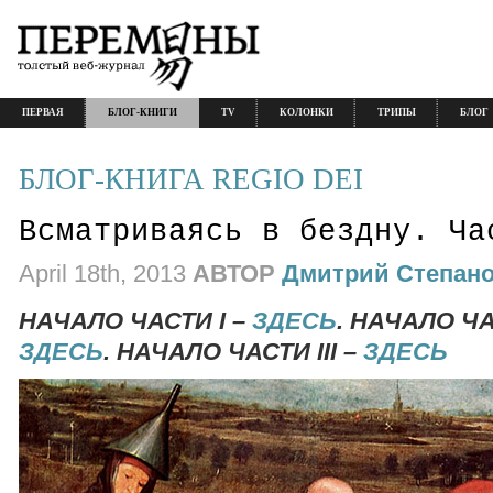
ПЕРВАЯ
БЛОГ-КНИГИ
TV
КОЛОНКИ
ТРИПЫ
БЛОГ
БЛОГ-КНИГА REGIO DEI
Всматриваясь в бездну. Ча
April 18th, 2013
АВТОР
Дмитрий Степан
НАЧАЛО ЧАСТИ I –
ЗДЕСЬ
. НАЧАЛО ЧАС
ЗДЕСЬ
. НАЧАЛО ЧАСТИ III –
ЗДЕСЬ