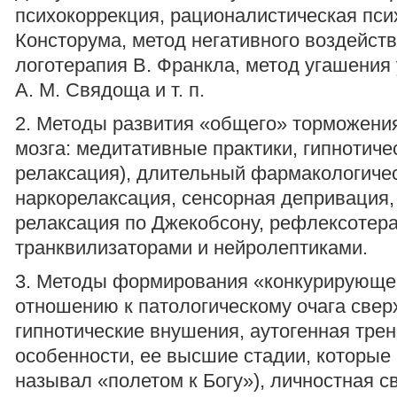
психокоррекция, рационалистическая пси
Консторума, метод негативного воздейств
логотерапия В. Франкла, метод угашения
А. М. Свядоща и т. п.
2. Методы развития «общего» торможения
мозга: медитативные практики, гипнотичес
релаксация), длительный фармакологичес
наркорелаксация, сенсорная депривация
релаксация по Джекобсону, рефлексотера
транквилизаторами и нейролептиками.
3. Методы формирования «конкурирующе
отношению к патологическому очага свер
гипнотические внушения, аутогенная трен
особенности, ее высшие стадии, которые
называл «полетом к Богу»), личностная 