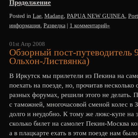
Продолжение
Posted in
Lae
,
Madang
,
PAPUA NEW GUINEA
,
Por
информация
,
Разведка
|
1 комментарий»
01st Апр 2008
Обзорный пост-путеводитель 9
Ольхон-Листвянка)
В Иркутск мы прилетели из Пекина на сам
поехать на поезде, но, прочитав несколько 
разных форумах, решили этого не делать. П
с таможней, многочасовой сменой колес в З
долго и неудобно. К тому же люкс-купе на э
сколько билет на самолет Пекин-Москва к
а в плацкарте ехать в этом поезде нам было