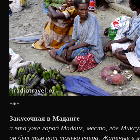
***
Закусочная в Маданге
а это уже город Маданг, место, где Микл
он был там вот только вчера. Жареные в м