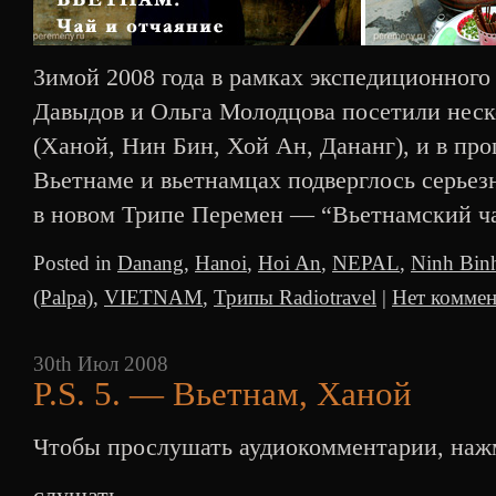
Зимой 2008 года в рамках экспедиционного
Давыдов и Ольга Молодцова посетили неск
(Ханой, Нин Бин, Хой Ан, Дананг), и в про
Вьетнаме и вьетнамцах подверглось серье
в новом Трипе Перемен — “Вьетнамский ч
Posted in
Danang
,
Hanoi
,
Hoi An
,
NEPAL
,
Ninh Bin
(Palpa)
,
VIETNAM
,
Трипы Radiotravel
|
Нет коммен
30th Июл 2008
P.S. 5. — Вьетнам, Ханой
Чтобы прослушать аудиокомментарии, нажм
слушать