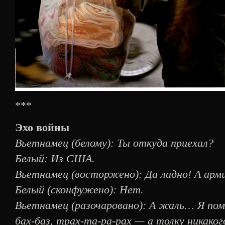
***
Эхо войны
Вьетнамец (белому): Ты откуда приехал?
Белый: Из США.
Вьетнамец (восторжено): Да ладно! А арми
Белый (сконфужено): Нет.
Вьетнамец (разочаровано): А жаль… Я пом
бах-баз, трах-та-ра-рах — а толку никаког