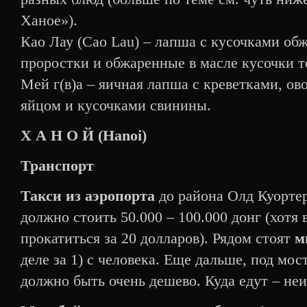
Ханое»).
Као Лау (Cao Lau) – лапша с кусочками об
проростки и обжаренные в масле кусочки те
Мей г(в)а – яичная лапша с креветками, о
яйцом и кусочками свинины.
Х А Н О Й (Hanoi)
Транспорт
Такси из аэропорта
до района Олд Куортер
должно стоить 50.000 – 100.000 донг (хотя
прокатиться за 20 долларов). Рядом стоят
м
деле за 1) с человека. Еще дальше, под мо
должно быть очень дешево. Куда едут – неи