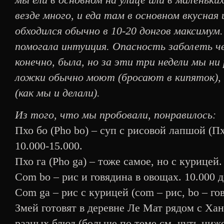
везде много, и еда там в основном вкусная
обходился обычно в 10-20 донгов максиму
помогала интуиция. Опасность заболеть ч
конечно, была, но за эти три недели мы ни
ложки обычно моют (бросают в кипяток),
(как мы и делали).
Из того, что мы пробовали, понравилось:
Пхо бо (Pho bo) – суп с рисовой лапшой (Пх
10.000-15.000.
Пхо га (Pho ga) – тоже самое, но с курицей.
Com bo – рис и говядина в овощах. 10.000 д
Com ga – рис с курицей (com – рис, bo – гов
Змей готовят в деревне Ле Мат рядом с Хан
разных блюд (больше по теме см. чуть ниже