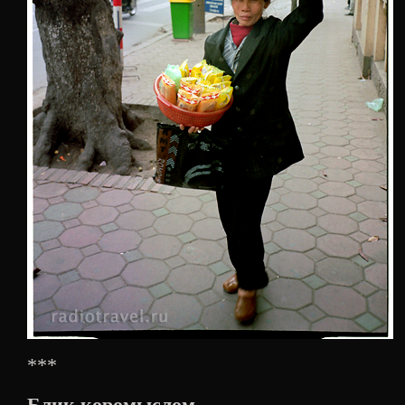
***
Блик коромыслом