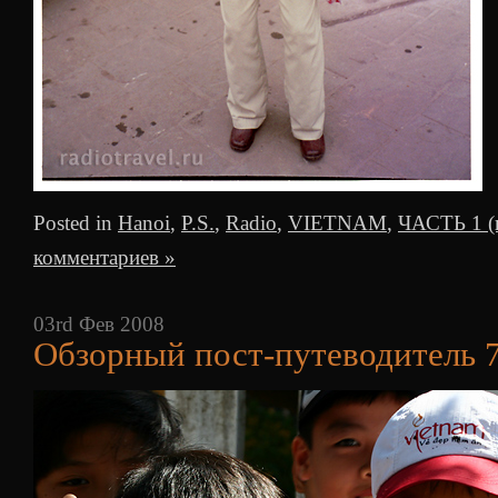
Posted in
Hanoi
,
P.S.
,
Radio
,
VIETNAM
,
ЧАСТЬ 1 (и
комментариев »
03rd Фев 2008
Обзорный пост-путеводитель 7