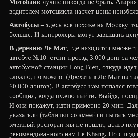
Мотобайк
лучше никогда не брать. Авария
водителем мотоцикла насчет цены неизбеж
Автобусы
– здесь все похоже на Москву, т
больше. И контролеры могут завышать цену
В деревню Ле Мат
, где находится множес
автобус №10, стоит проезд 3.000 донг за че
автобусной станции Long Bien, откуда идет 
сложно, но можно. (Доехать в Ле Мат на так
60 000 донгов). В автобусе нам попался го
сообщил, когда нужно выйти. Выйдя, посп
И они покажут, идти примерно 20 мин. Да
указатели (таблички со змеей) и пытать м
змеиный ресторан мы не пошли, долго плу
рекомендованного нам Le Khang. Но с под