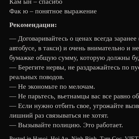
Кам ын – спасибо
Фак ю – понятное выражение
Рекомендации:
— Договаривайтесь о ценах всегда заранее (
автобусе, в такси) и очень внимательно и 
бумажке общую сумму, которую должны буд
— Берегите нервы, не раздражайтесь по пус
реальных поводов.
— Не экономьте по мелочам.
— Не парьтесь, вьетнамцы вас все равно об
— Если нужно отбить свое, угрожайте вызв
лишний раз связываться не хотят.
— Вызывайте полицию. Это работает.
Posted in
Hanoi
,
Hoi An
,
Ninh Binh
,
Tam Coc
,
VIE