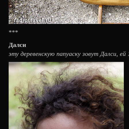
***
Далси
эту деревенскую папуаску зовут Далси, ей 