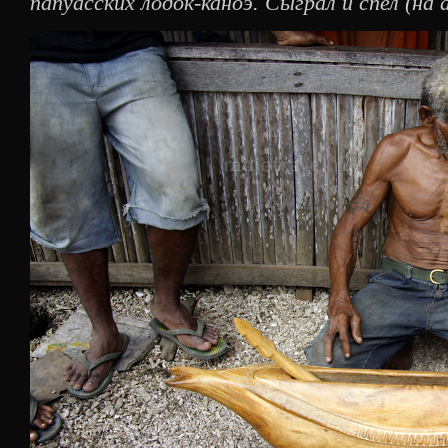
папуасских лодок-каноэ. Сыграл и спел (на