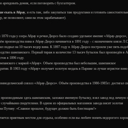
о арендовать домик, если поговорить с бухгалтером.
е ехать в Абрау
, и есть там, либо закупаться там продуктами и готовить самостоятельн
р, не позволяют, сами на этом зарабатывают).
я 1870 года у озера Абрау и речки Дюрсо было создано удельное имение «Абрау-дюрсо»,
ъём производства вина в Абрау-Дюрсо начинается в 1891 году – с назначением князя Л.С
л подвал на 10 тысяч ведер вина. К 1897 году в Абрау-Дюрсо построили уже пять под
водство шампанского. Первый тираж в количестве 13 тысяч бутылок был произведён в А
тов в 1896 году.
ампанского с маркой «Абрау». Объем производства был небольшим, шампанское
кратии. В 1903 году «Абрау» получает золотую медаль в Париже за лучше игристое вино
винодельческий совхоз «Абрау-Дюрсо». Объём производства в 1980-1985гг. достигал с
я производимым здесь шампанским, заложил именную бутылку, взял завод под личную 
е случайными свидетелями. В одном из официальных магазинов завода висит золотая
ми Путину: «Славное прошлое, будущее должно быть блестящим!»
стается приятным местом для отдыха, особенно если вы любите попить недорогого хоро