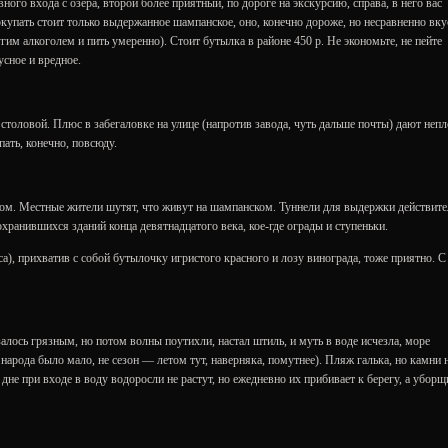
ного входа с озера, второй более приятный, по дороге на экскурсию, справа, в него вас
окупать стоит только выдержанное шампанское, оно, конечно дороже, но несравненно вку
угим алкоголем и пить умеренно). Стоит бутылка в районе 450 р. Не экономьте, не пейте
усное и вредное.
столовой. Плюс в забегаловке на улице (напротив завода, чуть дальше почты) дают неп
ать, конечно, повсюду.
дом. Местные жители шутят, что живут на шампанском. Туннели для выдержки действит
хранившихся зданий конца девятнадцатого века, кое-где ограды и ступеньки.
аса), прихватив с собой бутылочку игристого красного и лозу винограда, тоже приятно. С
алось грязным, но потом волны поутихли, настал штиль, и муть в воде исчезла, море
 народа было мало, не сезон — летом тут, наверняка, помутнее). Пляж галька, но камни 
не при входе в воду водоросли не растут, но ежедневно их прибивает к берегу, а уборщ