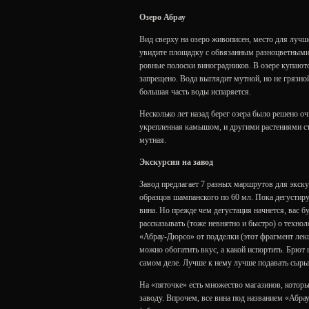
Озеро Абрау
Вид сверху на озеро живописен, место для лучше
увидите площадку с обвязанным разноцветными
ровные полоски виноградников. В озере купаютс
запрещено. Вода выглядит мутной, но не грязной.
большая часть воды испаряется.
Несколько лет назад берег озера было решено оч
укрепленная камышом, и другими растениями ста
мутная.
Экскурсия на завод
Завод предлагает 7 разных маршрутов для экск
образцов шампанского по 60 мл. Пока дегустируе
вина. Но прежде чем дегустация начнется, вас 
рассказывать (тоже невнятно и быстро) о технол
«Абрау-Дюрсо» от подделки (этот фрагмент лек
можно обогатить вкус, а какой испортить. Брют 
самом деле. Лучше к нему лучше подавать сыры
На «пяточке» есть множество магазинов, котор
заводу. Впрочем, все вина под названием «Абрау