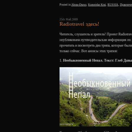
Posted in
Abrau-Durso
,
Krasnodar Krai
,
RUSSIA
,
Практиче
25th Май 2009
Radiotravel здесь!
Читатель, слушатель и зритель! Проект Radiotrav
опубликована путеводительская информация по А
прочитать и посмотреть два трипа, которые был
только сейчас. Вот анонсы этих трипов:
1.
Необыкновенный Непал. Текст: Глеб Давы