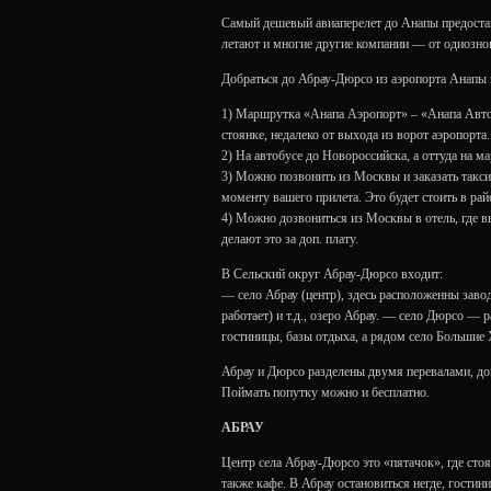
Самый дешевый авиаперелет до Анапы предоста
летают и многие другие компании — от одиозно
Добраться до Абрау-Дюрсо из аэропорта Анапы 
1) Маршрутка «Анапа Аэропорт» – «Анапа Автов
стоянке, недалеко от выхода из ворот аэропорта
2) На автобусе до Новороссийска, а оттуда на м
3) Можно позвонить из Москвы и заказать такси 
моменту вашего прилета. Это будет стоить в рай
4) Можно дозвониться из Москвы в отель, где в
делают это за доп. плату.
В Сельский округ Абрау-Дюрсо входит:
— село Абрау (центр), здесь расположенны заво
работает) и т.д., озеро Абрау. — село Дюрсо — 
гостиницы, базы отдыха, а рядом село Большие 
Абрау и Дюрсо разделены двумя перевалами, дов
Поймать попутку можно и бесплатно.
АБРАУ
Центр села Абрау-Дюрсо это «пятачок», где стоя
также кафе. В Абрау остановиться негде, гостин