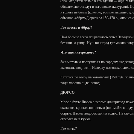
(оба находятся прямо в его здании — один у глав
обязательно отведут в него после экскурсии). П
и голова не болит (конечно, если не мешать с др
обычное «Абрау-Дюрсо» за 150-170 р., оно невк
Где поесть в Абрау?
Нам больше всего понравилось есть в Заводской 
беляши на улице. Ну и виноград тут можно покуп
Что еще интересного?
Занимательно прогуляться по городку, над заво
выкопаны под ними. Наверху несколько плохо со
Кататься по озеру на катамаране (150 руб. полч
воды хорошо виден завод.
ДЮРСО
Море в бухте Дюрсо в первые дни приезда показ
оказалось кристально чистым (но имейте в виду,
острые. Пахнет водорослями и солью. На самом д
сгребает их в кучки.
Где жить?