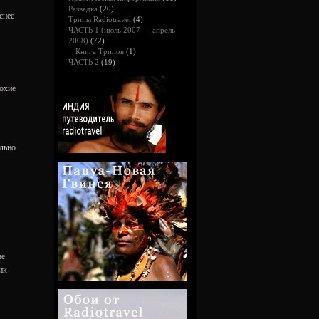
Разведка
(20)
снее
Трипы Radiotravel
(4)
ЧАСТЬ 1 (июль 2007 — апрель
2008)
(72)
Книга Трипов
(1)
ЧАСТЬ 2
(19)
лохие
ельно
не
ик