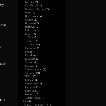
Calcutta
(2)
напу
Chandigarh
(2)
Chennai (Madras)
(2)
Delhi
(2)
Dharamsala
(5)
Gokarna
(3)
Gomukh
(2)
ит на
Haridwar
(2)
.
Indrahar
(1)
Kerala
(10)
Bekal
(5)
к
Kochi
(3)
Varkala
(4)
и
Lamayuru
(1)
Leh
(8)
Manali
(4)
Rishikesh
(2)
Sarnath
(1)
ая не
Srinagar
(1)
Thiksey gompa
(1)
Varanasi
(10)
NEPAL
(15)
Kakani
(4)
Kathmandu
(4)
Langtang
(1)
Lumbini
(1)
Pokhara
(3)
Tansen (Palpa)
(4)
ы, а
P.S.
(8)
.
PAPUA NEW GUINEA
(11)