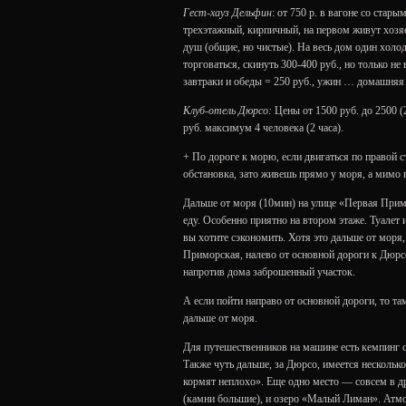
Гест-хауз Дельфин
: от 750 р. в вагоне со ста
трехэтажный, кирпичный, на первом живут хозяе
душ (общие, но чистые). На весь дом один холо
торговаться, скинуть 300-400 руб., но только н
завтраки и обеды = 250 руб., ужин … домашняя
Клуб-отель Дюрсо:
Цены от 1500 руб. до 2500 (2
руб. максимум 4 человека (2 часа).
+ По дороге к морю, если двигаться по правой с
обстановка, зато живешь прямо у моря, а мимо 
Дальше от моря (10мин) на улице «Первая Примор
еду. Особенно приятно на втором этаже. Туалет 
вы хотите сэкономить. Хотя это дальше от моря,
Приморская, налево от основной дороги к Дюрсо
напротив дома заброшенный участок.
А если пойти направо от основной дороги, то там
дальше от моря.
Для путешественников на машине есть кемпинг с
Также чуть дальше, за Дюрсо, имеется нескольк
кормят неплохо». Еще одно место — совсем в д
(камни большие), и озеро «Малый Лиман». Атмо