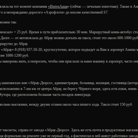
вляла на тот момент компания
«ИнтерАвиа
» (сейчас — печально известная). Также в А
го и неоправданно дорогого «Аэрофлота» до вполне качественной S7.
можно так:
окзал» = 25 руб. Время в пути приблизительно 30 мин. Маршрутный мини-автобус сто
. Далее — от автовокзала до Абрау можно доехать на такси, стоит это около 600-1000 руб
аршрутке до Абрау.
«Абрау» 8 (918) 937-50-20, круглосуточно, которое подъедет за Вам в аэропорт Анапы 
оне 1000-1200 руб.
ы намерены жить, и попросить, чтобы они прислали за вами машину в аэропорт, часто он
д шампанских вин «Абрау-Дюрсо», администрация, больница, милиция, гостиница (котор
расположенно в 7-ми км от центра Абрау, на берегу Чёрного моря, здесь есть пляж, мини-
Хутора, где расположена большая часть посадок винограда.
ольно высокими, между двумя селами около часа пешего хода. Такси стоит 150 руб.
т таксисты, справа от завода «Абрау-Дюрсо». Здесь же есть почта и продуктовые магазин
ица формально на ремонте уже не первый год, а фактически в ней живут работники завода