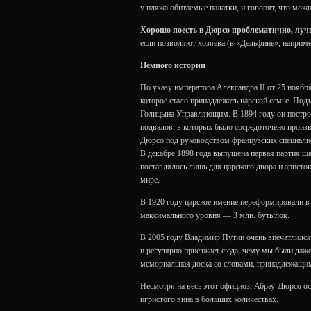
у пляжа обитаемые палатки, и говорят, что можн
Хорошо поесть в Дюрсо проблематично, лучш
если позволяют хозяева (в «Дельфине», наприме
Немного истории
По указу императора Александра II от 25 ноябр
которое стало принадлежать царской семье. Под
Голицына Управляющим. В 1894 году он построи
подвалов, в которых было сосредоточено произ
Дюрсо под руководством французских специалис
В декабре 1898 года выпущена первая партия ш
поставлялось лишь для царского двора и аристо
мире.
В 1920 году царское имение переформировали в 
максимального уровня — 3 млн. бутылок.
В 2005 году Владимир Путин очень впечатлилс
и регулярно приезжает сюда, чему мы были даж
мемориальная доска со словами, принадлежащи
Несмотря на весь этот официоз, Абрау-Дюрсо о
игристого вина в больших количествах.