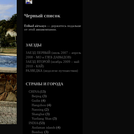
Черный список
Etihad airways
— держитесь подальше
от этой авиакомпании.
ЗАЕЗДЫ
ЗАЕЗД ПЕРВЫЙ (июль 2007 – апрель
2008 - МО и ГЛЕБ ДАВЫДОВ)
ЗАЕЗД ВТОРОЙ (ноябрь 2009 – май
2010 - КАЙ)
РАЗВЕДКА (недолгие путешествия)
СТРАНЫ И ГОРОДА
CHINA
(13)
Beijing
(3)
Guilin
(4)
Hangzhou
(4)
Nanning
(2)
Shanghai
(3)
Yueliang Shan
(3)
INDIA
(53)
Andaman islands
(4)
Bombay
(3)