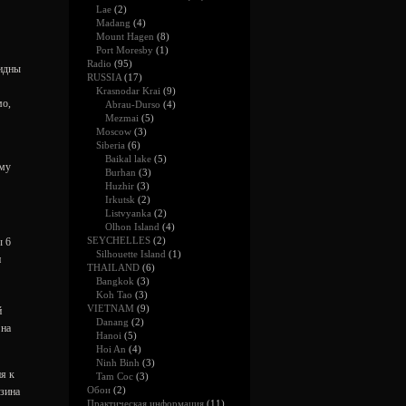
Lae
(2)
Madang
(4)
Mount Hagen
(8)
Port Moresby
(1)
Radio
(95)
видны
RUSSIA
(17)
Krasnodar Krai
(9)
мо,
Abrau-Durso
(4)
Mezmai
(5)
Moscow
(3)
Siberia
(6)
Baikal lake
(5)
ему
Burhan
(3)
Huzhir
(3)
Irkutsk
(2)
Listvyanka
(2)
Olhon Island
(4)
SEYCHELLES
(2)
ы 6
Silhouette Island
(1)
и
THAILAND
(6)
Bangkok
(3)
Koh Tao
(3)
VIETNAM
(9)
й
Danang
(2)
 на
Hanoi
(5)
Hoi An
(4)
Ninh Binh
(3)
я к
Tam Coc
(3)
Обои
(2)
азина
Практическая информация
(11)