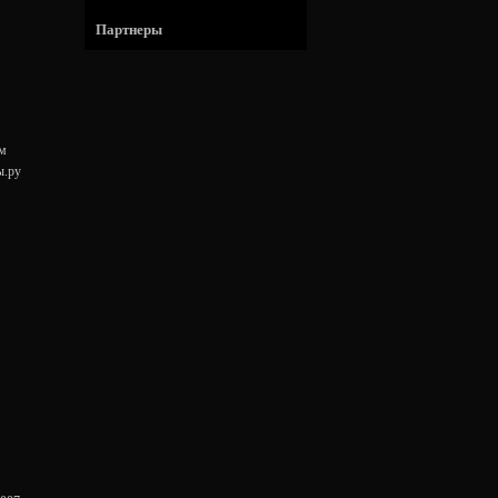
Партнеры
ам
ы.ру