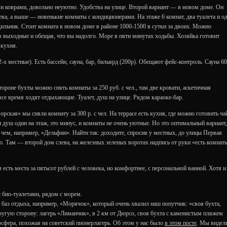
рыми коврами, довольно неуютно. Удобства на улице. Второй вариант — в новом доме. Он
ва, а выше — новенькие комнаты с кондиционерами. На этаже 6 комнат, два туалета и о
дильник. Стоит комната в новом доме в районе 1000-1500 в сутки за двоих. Можно
е в выходные и обещая, что вы надолго. Море в пяти минутах ходьбы. Хозяйка готовит
 кухня.
-х местные). Есть бассейн, сауна, бар, бильярд (200р). Обещают фейс-контроль. Сауна 6
тороне бухты можно снять комнаты за 250 руб. с чел., там две кровати, аскетичная
все время ходят отдыхающие. Туалет, душ на улице. Рядом караоке-бар.
ская» мы сняли комнату за 300 р. с чел. На террасе есть кухня, где можно готовить ча
и душ один на этаж, это минус, и комнаты не очень уютные. Но это оптимальный вариант,
 чем, например, «Дельфин». Найти так: доходите, спросив у местных, до улицы Первая
. Там — второй дом слева, на железных зеленых воротах надпись от руки «есть комнаты
 есть места за пятьсот рублей с человека, но комфортнее, с персональной ванной. Хотя и
 био-туалетами, рядом с морем.
о баз отдыха, например, «Морячок», который очень хвалил наш попутчик: «своя бухта,
ругую сторону: лагерь «Лиманчик», в 2 км от Дюрсо, своя бухта с каменистым пляжем
сфера, похожая на советский пионерлагерь. Об этом у нас было
в этом посте
. Мы видел