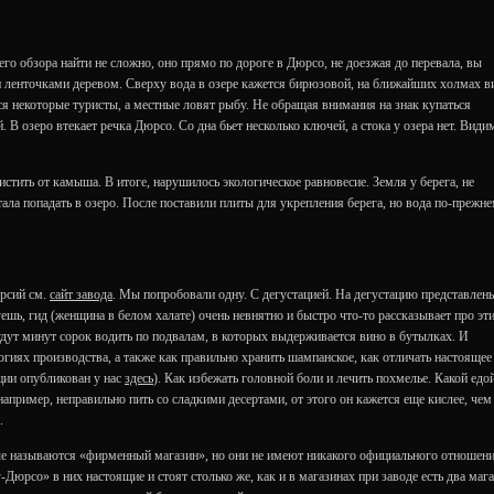
го обзора найти не сложно, оно прямо по дороге в Дюрсо, не доезжая до перевала, вы
 ленточками деревом. Сверху вода в озере кажется бирюзовой, на ближайших холмах 
я некоторые туристы, а местные ловят рыбу. Не обращая внимания на знак купаться
 В озеро втекает речка Дюрсо. Со дна бьет несколько ключей, а стока у озера нет. Види
истить от камыша. В итоге, нарушилось экологическое равновесие. Земля у берега, не
ла попадать в озеро. После поставили плиты для укрепления берега, но вода по-прежн
урсий см.
сайт завода
. Мы попробовали одну. С дегустацией. На дегустацию представлен
шь, гид (женщина в белом халате) очень невнятно и быстро что-то рассказывает про эт
будут минут сорок водить по подвалам, в которых выдерживается вино в бутылках. И
огиях производства, а также как правильно хранить шампанское, как отличать настоящее
ции опубликован у нас
здесь
). Как избежать головной боли и лечить похмелье. Какой едо
например, неправильно пить со сладкими десертами, от этого он кажется еще кислее, чем
.
ые называются «фирменный магазин», но они не имеют никакого официального отношени
-Дюрсо» в них настоящие и стоят столько же, как и в магазинах при заводе есть два маг