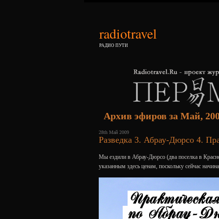
radiotravel
РАДИО ПУТИ
Архив эфиров за Май, 20
28th Май 2009
Разведка 3. Абрау-Дюрсо 4. П
Мы ездили в Абрау-Дюрсо (два поселка в Краснод
указанным здесь ценам, поскольку сейчас начина