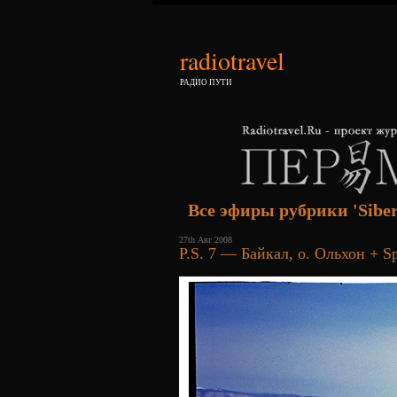
radiotravel
РАДИО ПУТИ
Все эфиры рубрики 'Siber
27th Авг 2008
P.S. 7 — Байкал, о. Ольхон + Sp