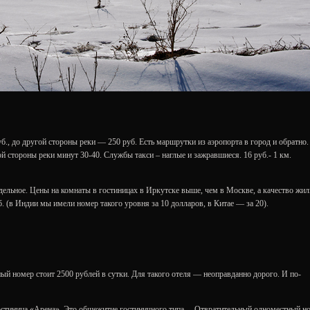
уб., до другой стороны реки — 250 руб. Есть маршрутки из аэропорта в город и обратно.
ой стороны реки минут 30-40. Службы такси – наглые и зажравшиеся. 16 руб.- 1 км.
дельное. Цены на комнаты в гостиницах в Иркутске выше, чем в Москве, а качество жил
. (в Индии мы имели номер такого уровня за 10 долларов, в Китае — за 20).
й номер стоит 2500 рублей в сутки. Для такого отеля — неоправданно дорого. И по-
гостиница «Арена». Это общежитие гостиничного типа… Отвратительный одноместный н