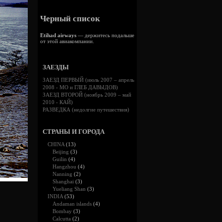
Черный список
Etihad airways
— держитесь подальше
от этой авиакомпании.
ЗАЕЗДЫ
ЗАЕЗД ПЕРВЫЙ (июль 2007 – апрель
2008 - МО и ГЛЕБ ДАВЫДОВ)
ЗАЕЗД ВТОРОЙ (ноябрь 2009 – май
2010 - КАЙ)
РАЗВЕДКА (недолгие путешествия)
СТРАНЫ И ГОРОДА
CHINA
(13)
Beijing
(3)
Guilin
(4)
Hangzhou
(4)
Nanning
(2)
Shanghai
(3)
Yueliang Shan
(3)
INDIA
(53)
Andaman islands
(4)
Bombay
(3)
Calcutta
(2)