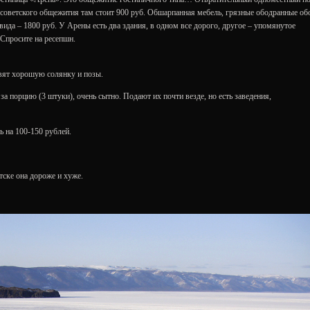
ой советского общежития там стоит 900 руб. Обшарпанная мебель, грязные ободранные об
ида – 1800 руб. У Арены есть два здания, в одном все дорого, другое – упомянутое
 Спросите на ресепшн.
овят хорошую солянку и позы.
за порцию (3 штуки), очень сытно. Подают их почти везде, но есть заведения,
 на 100-150 рублей.
ске она дороже и хуже.