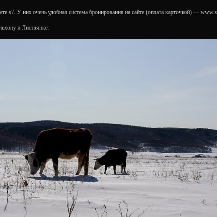
те s7. У них очень удобная система бронирования на сайте (оплата карточкой) — www.s
льхону и Листвянке: