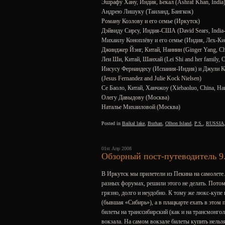
Эшрафу Хану, Индия, Бекал (Ashraf Khan, India
Андрею Лишуку (Таиланд, Бангкок)
Роману Козлову и его семье (Иркутск)
Дэйвиду Сирсу, Индия-США (David Sears, Indi
Михаилу Коноплёву и его семье (Индия, Лех-Ки
Джинджер Йэнг, Китай, Наннин (Ginger Yang, Ch
Леи Ши, Китай, Шанхай (Lei Shi and her family, C
Иисусу Фернандесу (Испания-Индия) и Джули К
(Jesus Fernandez and Julie Kock Nielsen)
Се Баоло, Китай, Ханчжоу (Xiebaoluo, China, Ha
Олегу Давыдову (Москва)
Наталье Михаиловой (Москва)
Posted in
Baikal lake
,
Burhan
,
Olhon Island
,
P.S.
,
RUSSIA
01st Апр 2008
Обзорный пост-путеводитель 9
В Иркутск мы прилетели из Пекина на самолете. 
разных форумах, решили этого не делать. Потом
грязно, долго и неудобно. К тому же люкс-купе 
(бывшая «Сибирь»), а в плацкарте ехать в этом
билеты на транссибирский (как и на трансмонго
вокзала. На самом вокзале билеты купить нельз