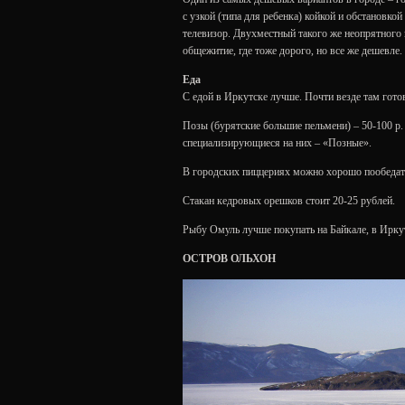
с узкой (типа для ребенка) койкой и обстановк
телевизор. Двухместный такого же неопрятного в
общежитие, где тоже дорого, но все же дешевле.
Еда
С едой в Иркутске лучше. Почти везде там гот
Позы (бурятские большие пельмени) – 50-100 р. 
специализирующиеся на них – «Позные».
В городских пиццериях можно хорошо пообедать
Стакан кедровых орешков стоит 20-25 рублей.
Рыбу Омуль лучше покупать на Байкале, в Иркут
ОСТРОВ ОЛЬХОН