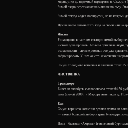
маршрутки до паромной переправы п. Сахюрта (
Зимой озеро переезжают на машине по льду. Это
Зимой оттуда ходят маршрутки, но не каждый де
Лучше всего зимой ехать туда на своей или на 
Жилье
Размещение в частном секторе: зимой выбор не
и стоит одна кровать. Хозяева приятные люди, ту
возможности – летние домики, это уже дешевле.
забронировать. У них же есть и харчевня напрот
Омуль холодного копчения и вяленый стоит 150 р
ЛИСТВЯНКА
Транспорт
Билет на автобусы с автовокзала стоит 64.50 ру
день (зимой 2008 г.). Маршрутные такси до Ирку
Еда
Омуль горячего копчения делают прямо на ваших
— самый большой выбор и цены благодаря конку
Пить – бальзам «Амрита» (гениальный бурятский