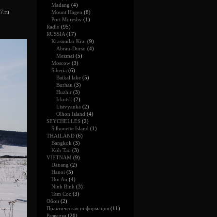
Madang
(4)
7.ru
Mount Hagen
(8)
Port Moresby
(1)
Radio
(95)
RUSSIA
(17)
Krasnodar Krai
(9)
Abrau-Durso
(4)
Mezmai
(5)
Moscow
(3)
Siberia
(6)
Baikal lake
(5)
Burhan
(3)
Huzhir
(3)
Irkutsk
(2)
Listvyanka
(2)
Olhon Island
(4)
SEYCHELLES
(2)
Silhouette Island
(1)
THAILAND
(6)
Bangkok
(3)
Koh Tao
(3)
VIETNAM
(9)
Danang
(2)
Hanoi
(5)
Hoi An
(4)
Ninh Binh
(3)
Tam Coc
(3)
Обои
(2)
Практическая информация
(11)
Разведка
(20)