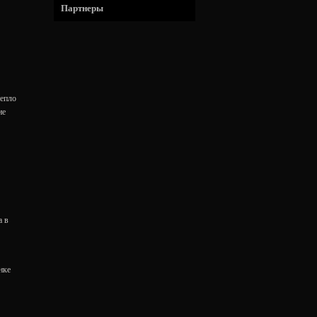
Партнеры
тепло
ие
а в
нке