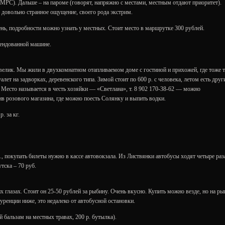
МРС). Дальше – на пароме (говорят, напряжно с местами, местным отдают приоритет).
 довольно странное ощущение, своего рода экстрим.
нь, подробности можно узнать у местных. Стоит место в маршрутке 300 рублей.
арендованной машине.
 велик. Мы жили в двухкомнатном отапливаемом доме с гостиной и прихожей, где тоже 
алет на задворках, деревенского типа. Зимой стоит по 600 р. с человека, летом есть друг
 Место называется в честь хозяйки — «Светлана», т. 8 902 170-38-62 — можно
ив розового магазина, где можно поесть Солянку и выпить водки.
. за кг.
б., покупать билеты нужно в кассе автовокзала. Из Листвянки автобусы ходят четыре раз
тска – 70 руб.
 глазах. Стоит он 25-50 рублей за рыбину. Очень вкусно. Купить можно везде, но на ры
ренции ниже, это недалеко от автобусной остановки.
 бальзам на местных травах, 200 р. бутылка).