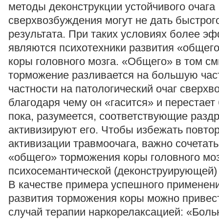
методы деконструкции устойчивого очага
сверхвозбуждения могут не дать быстрог
результата. При таких условиях более 
являются психотехники развития «общег
коры головного мозга. «Общего» в том см
торможение разливается на большую част
частности на патологический очаг сверхв
благодаря чему он «гасится» и перестает
пока, разумеется, соответствующие разд
активизируют его. Чтобы избежать повто
активизации травмоочага, важно сочетат
«общего» торможения коры головного моз
психосемантической (деконструирующей)
В качестве примера успешного применен
развития торможения коры можно приве
случай терапии наркорелаксацией: «Бол