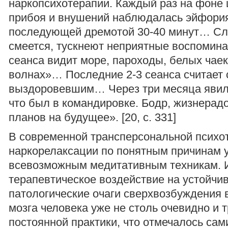
наркопсихотерапии. Каждый раз на фоне
прибоя и внушений наблюдалась эйфория
последующей дремотой 30-40 минут… Сл
смеется, тускнеют неприятные воспомина
сеанса видит море, пароходы, белых чаек
волнах»… Последние 2-3 сеанса считает
выздоровевшим… Через три месяца явилс
что был в командировке. Бодр, жизнерадо
планов на будущее». [20, с. 331]
В современной трансперсональной психо
наркорелаксации по понятным причинам 
всевозможным медитативным техникам. 
терапевтическое воздействие на устойчи
патологические очаги сверхвозбуждения в
мозга человека уже не столь очевидно и 
постоянной практики, что отмечалось са