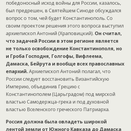
победоносный исход войны для России, казалось,
был предрешен, в Святейшем Синоде обсуждался
вопрос о том, чей будет Константинополь. Со
своим проектом решения этого вопроса выступил
архиепископ Антоний (Храповицкий).
Он считал,
что задачей России в этом регионе является
не только освобождение Константинополя, но
и Гроба Господня, Голгофы, Вифлеема,
Дамаска, Бейрута и вообще всех православных
епархий.
Архиепископ Антоний полагал, что
России следует восстановить Византийскую
Империю, объединив Грецию с
Константинополем (Царьградом) под мирской
властью Самодержца-грека и под духовной
властью Вселенского греческого Патриарха.
Россия должна была овладеть широкой
лентой земли от Южного Кавказа до Дамаска