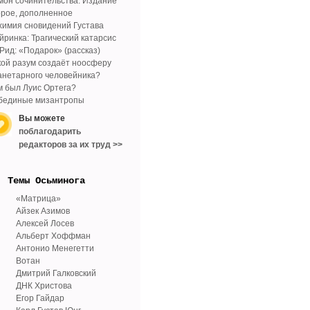
мон сочинительства. Издание
орое, дополненное
химия сновидений Густава
йринка: Трагический катарсис
 Рид: «Подарок» (рассказ)
кой разум создаёт ноосферу
анетарного человейника?
м был Луис Ортега?
бединые мизантропы
Вы можете
поблагодарить
редакторов за их труд >>
Tемы Осьминога
«Матрица»
Айзек Азимов
Алексей Лосев
Альберт Хоффман
Антонио Менегетти
Вотан
Дмитрий Галковский
ДНК Христова
Егор Гайдар