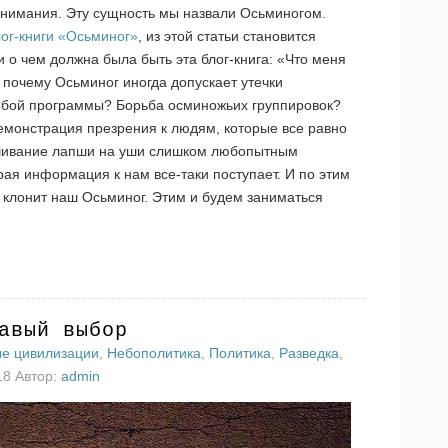
нимания. Эту сущность мы назвали Осьминогом.
лог-книги «Осьминог»
, из этой статьи становится
 и о чем должна была быть эта блог-книга: «Что меня
, почему Осьминог иногда допускает утечки
Сбой программы? Борьба осминожьих группировок?
онстрация презрения к людям, которые все равно
ешивание лапши на уши слишком любопытным
рая информация к нам все-таки поступает. И по этим
а клонит наш Осьминог. Этим и будем заниматься
авый выбор
ые цивилизации
,
Небополитика
,
Политика
,
Разведка
,
18 Автор:
admin