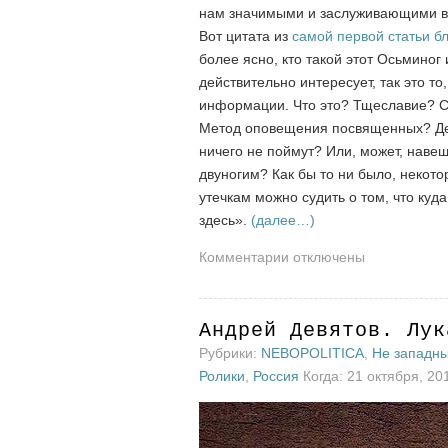
нам значимыми и заслуживающими в
Вот цитата из
самой первой статьи б
более ясно, кто такой этот Осьминог
действительно интересует, так это то
информации. Что это? Тщеславие? 
Метод оповещения посвященных? Дем
ничего не поймут? Или, может, нав
двуногим? Как бы то ни было, некото
утечкам можно судить о том, что куд
здесь».
(далее…)
к
Комментарии
отключены
записи
Растворение
Осьминога
Андрей Девятов. Лук
Рубрики:
NEBOPOLITICA
,
Не западн
Ролики
,
Россия
Когда: 21 октября, 20