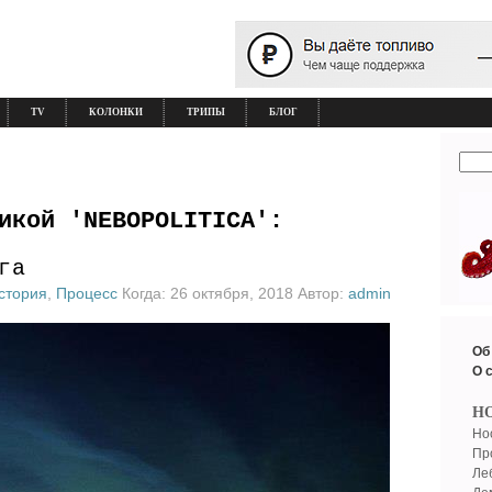
TV
КОЛОНКИ
ТРИПЫ
БЛОГ
икой 'NEBOPOLITICA':
га
стория
,
Процесс
Когда: 26 октября, 2018 Автор:
admin
Об
О 
Н
Но
Пр
Ле