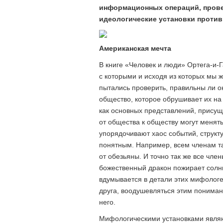
информационных операций, прове
идеологические установки против
Американская мечта
В книге «Человек и люди» Ортега-и-Г
с которыми и исходя из которых мы 
пытались проверить, правильны ли 
общество, которое обрушивает их на 
как основных представлений, присущ
от общества к обществу могут менят
упорядочивают хаос событий, структ
понятным. Например, всем членам та
от обезьяны. И точно так же все чле
божественный дракон пожирает солнц
вдумывается в детали этих мифолог
друга, воодушевляться этим пониман
него.
Мифологическими установками являю