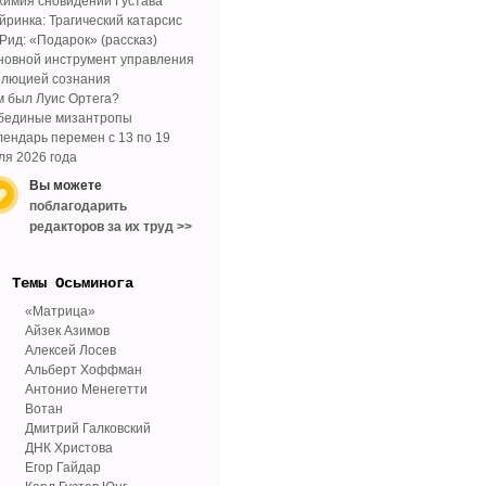
химия сновидений Густава
йринка: Трагический катарсис
 Рид: «Подарок» (рассказ)
новной инструмент управления
олюцией сознания
м был Луис Ортега?
бединые мизантропы
лендарь перемен с 13 по 19
ля 2026 года
Вы можете
поблагодарить
редакторов за их труд >>
Tемы Осьминога
«Матрица»
Айзек Азимов
Алексей Лосев
Альберт Хоффман
Антонио Менегетти
Вотан
Дмитрий Галковский
ДНК Христова
Егор Гайдар