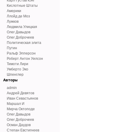
Карл Густав Юнг
Кислотные Штаты
Америки
Ллойд де Моз
Лужков
Людмила Улицкая
Олег Давыдов
Олег Доброчеев
Политическая элита
Путин
Ральф Эпперсон
Роберт Антон Уилсон
Тимоти Лири
Умберто Эко
Шпенглер
Авторы
admin
Андрей Девятов
Иван Севастьянов
Маршал И
Мирча Октоподе
Олег Давыдов
Олег Доброчеев
Осман Даудов
Степан Евстигнеев