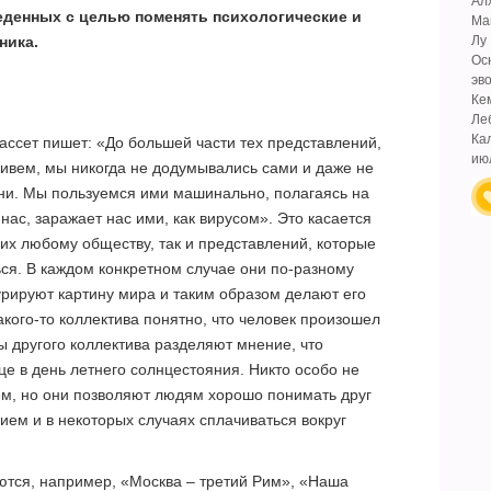
Ал
денных с целью поменять психологические и
Ма
ника.
Лу
Ос
эв
Ке
Ле
Ка
ассет пишет: «До большей части тех представлений,
ию
живем, мы никогда не додумывались сами и даже не
они. Мы пользуемся ими машинально, полагаясь на
нас, заражает нас ими, как вирусом». Это касается
их любому обществу, так и представлений, которые
ься. В каждом конкретном случае они по-разному
урируют картину мира и таким образом делают его
кого-то коллектива понятно, что человек произошел
ны другого коллектива разделяют мнение, что
е в день летнего солнцестояния. Никто особо не
ем, но они позволяют людям хорошо понимать друг
ием и в некоторых случаях сплачиваться вокруг
тся, например, «Москва – третий Рим», «Наша