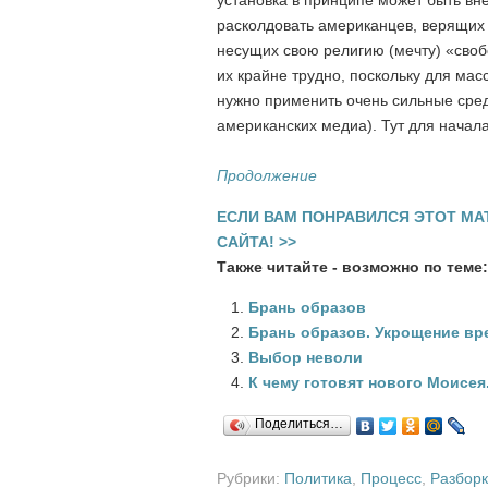
установка в принципе может быть вн
расколдовать американцев, верящих 
несущих свою религию (мечту) «своб
их крайне трудно, поскольку для ма
нужно применить очень сильные сред
американских медиа). Тут для начал
Продолжение
ЕСЛИ ВАМ ПОНРАВИЛСЯ ЭТОТ МА
САЙТА! >>
Также читайте - возможно по теме:
Брань образов
Брань образов. Укрощение вр
Выбор неволи
К чему готовят нового Моисея
Поделиться…
Рубрики:
Политика
,
Процесс
,
Разбор