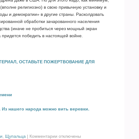
едрена даже в США. Но для этого надо, как минимум,
(вполне религиозно) в свою привычную установку и
оды и демократии» в другие страны. Расколдовать
ссированной обработки зачарованного населения
ства (иначе не пробиться через мощный экран
а придется победить в настоящей войне.
ТЕРИАЛ, ОСТАВЬТЕ ПОЖЕРТВОВАНИЕ ДЛЯ
емени
. Из нашего народа можно вить веревки.
к
ки
,
Щупальца
|
Комментарии
отключены