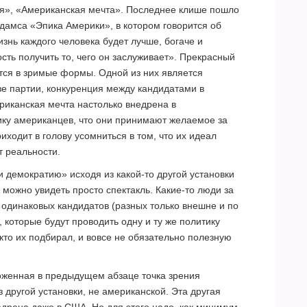
я», «Американская мечта». Последнее клише пошло
Адамса «Эпика Америки», в котором говорится об
изнь каждого человека будет лучше, богаче и
ость получить то, чего он заслуживает». Прекрасный
ется в зримые формы. Одной из них является
е партии, конкуренция между кандидатами в
риканская мечта настолько внедрена в
ику американцев, что они принимают желаемое за
иходит в голову усомниться в том, что их идеал
т реальности.
и демократию» исходя из какой-то другой установки
, можно увидеть просто спектакль. Какие-то люди за
одинаковых кандидатов (разных только внешне и по
которые будут проводить одну и ту же политику
 кто их подбирал, и вовсе не обязательно полезную
зложенная в предыдущем абзаце точка зрения
з другой установки, не американской. Эта другая