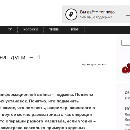
TV
КОЛОНКИ
ТРИПЫ
БЛОГ
на души — 1
Версия для печати
Об
ь информационной войны – подмена. Подмена
О 
х установок. Понятно, что подменить
е самое, что поменять, например, психологию
Н
 и другое можно рассматривать как операции
Ле
Де
о операции разного масштаба, если угодно –
вт
рассмотрено несколько примеров крупных