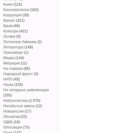
Книги
(115)
Конспирология
(162)
Коррупция
(30)
Кризис
(321)
Крым
(46)
Культура
(421)
Латвия
(5)
Латинская Америка
(2)
Литература
(148)
Люксембург
(1)
Медиа
(144)
Миграция
(11)
На главную
(95)
Народный фронт
(3)
НАТО
(45)
Наука
(155)
Не западные цивилизации
(335)
Небополитика
(1 070)
Незабытые имена
(12)
Новороссия
(17)
Объектив
(22)
ОДКБ
(16)
Оппозиция
(75)
Орда
(147)