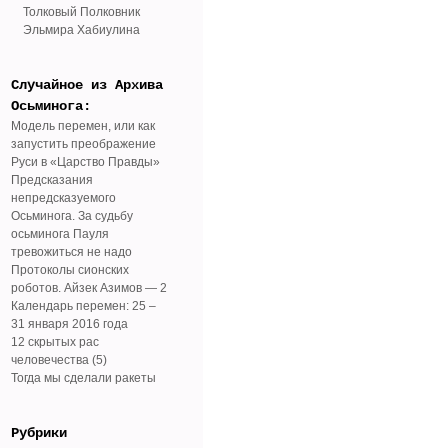
Толковый Полковник
Эльмира Хабиулина
Случайное из Архива
Осьминога:
Модель перемен, или как
запустить преображение
Руси в «Царство Правды»
Предсказания
непредсказуемого
Осьминога. За судьбу
осьминога Пауля
тревожиться не надо
Протоколы сионских
роботов. Айзек Азимов — 2
Календарь перемен: 25 –
31 января 2016 года
12 скрытых рас
человечества (5)
Тогда мы сделали ракеты
Рубрики