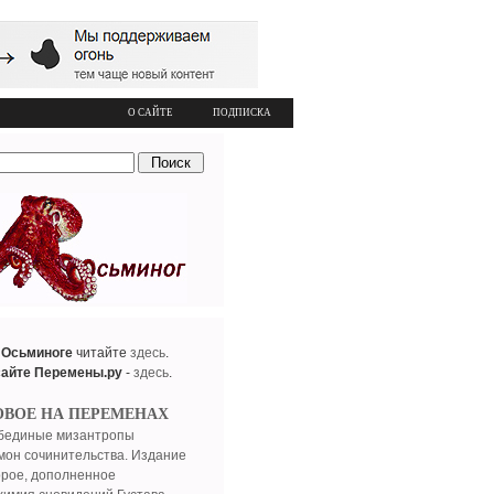
О САЙТЕ
ПОДПИСКА
 Осьминоге
читайте
здесь
.
сайте Перемены.ру
-
здесь
.
ОВОЕ НА ПЕРЕМЕНАХ
бединые мизантропы
мон сочинительства. Издание
орое, дополненное