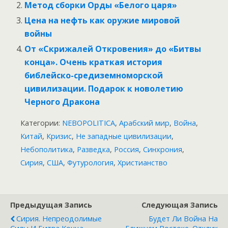
Метод сборки Орды «Белого царя»
Цена на нефть как оружие мировой
войны
От «Скрижалей Откровения» до «Битвы
конца». Очень краткая история
библейско-средиземноморской
цивилизации. Подарок к новолетию
Черного Дракона
Категории:
NEBOPOLITICA
,
Арабский мир
,
Война
,
Китай
,
Кризис
,
Не западные цивилизации
,
Небополитика
,
Разведка
,
Россия
,
Синхрония
,
Сирия
,
США
,
Футурология
,
Христианство
Предыдущая Запись
Следующая Запись
Сирия. Непреодолимые
Будет Ли Война На