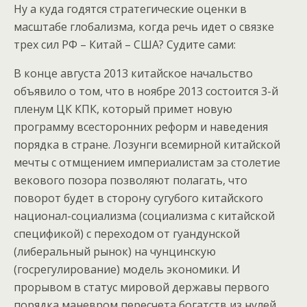
Ну а куда годятся стратегические оценки в
масштабе глобализма, когда речь идет о связке
трех сил РФ – Китай – США? Судите сами:
В конце августа 2013 китайское начальство
объявило о том, что в ноябре 2013 состоится 3-й
пленум ЦК КПК, который примет новую
программу всесторонних реформ и наведения
порядка в стране. Лозунги всемирной китайской
мечты с отмщением империалистам за столетие
векового позора позволяют полагать, что
поворот будет в сторону сугубого китайского
национал-социализма (социализма с китайской
спецификой) с переходом от гуандунской
(либеральный рынок) на чунцинскую
(госрегулирование) модель экономики. И
прорывом в статус мировой державы первого
порядка маневром пересчета богатств из нулей