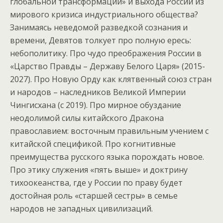
глобальной трансформации» и выхода России из
мирового кризиса индустриального общества?
Занимаясь неведомой разведкой сознания и
времени, Девятов толкует про полную ересь:
небополитику. Про чудо преображения России в
«Царство Правды – Державу Белого Царя» (2015-
2027). Про Новую Орду как клятвенный союз стран
и народов – наследников Великой Империи
Чингисхана (с 2019). Про мирное обуздание
неодолимой силы китайского Дракона
православием: восточным правильным учением с
китайской спецификой. Про когнитивные
преимущества русского языка порождать новое.
Про этику служения «пять выше» и доктрину
тихоокеанства, где у России по праву будет
достойная роль «старшей сестры» в семье
народов не западных цивилизаций.