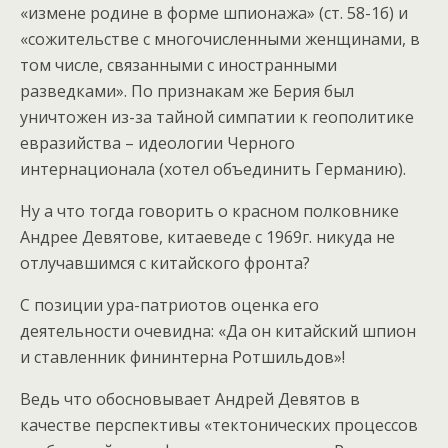
«измене родине в форме шпионажа» (ст. 58-1б) и
«сожительстве с многочисленными женщинами, в
том числе, связанными с иностранными
разведками». По признакам же Берия был
уничтожен из-за тайной симпатии к геополитике
евразийства – идеологии Черного
интернационала (хотел объединить Германию).
Ну а что тогда говорить о красном полковнике
Андрее Девятове, китаеведе с 1969г. никуда не
отлучавшимся с китайского фронта?
С позиции ура-патриотов оценка его
деятельности очевидна: «Да он китайский шпион
и ставленник фининтерна Ротшильдов»!
Ведь что обосновывает Андрей Девятов в
качестве перспективы «тектонических процессов