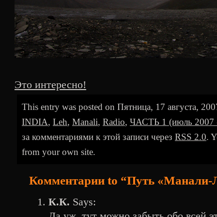
Это интересно!
This entry was posted on Пятница, 17 августа, 2007 
INDIA
,
Leh
,
Manali
,
Radio
,
ЧАСТЬ 1 (июль 2007 -
за комментариями к этой записи через
RSS 2.0
. 
from your own site.
Комментарии to “Путь «Манали-
К.К.
Says:
Да уж, тут можно забыть обо всей э