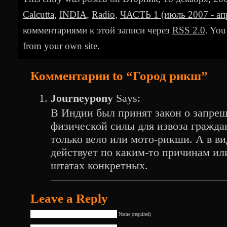
Calcutta
,
INDIA
,
Radio
,
ЧАСТЬ 1 (июль 2007 - ап
комментариями к этой записи через
RSS 2.0
. You
from your own site.
Комментарии to “Город рикш”
Journeypony
Says:
В Индии был принят закон о запре
физической силы для извоза гражда
только вело или мото-рикши. А в ви
действует по каким-то причинам ил
штатах конкретных.
Leave a Reply
Name (required)