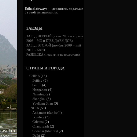
Etihad airways
— держитесь подальше
от этой авиакомпании.
ЗАЕЗДЫ
ЗАЕЗД ПЕРВЫЙ (июль 2007 – апрель
2008 - МО и ГЛЕБ ДАВЫДОВ)
ЗАЕЗД ВТОРОЙ (ноябрь 2009 – май
2010 - КАЙ)
РАЗВЕДКА (недолгие путешествия)
СТРАНЫ И ГОРОДА
CHINA
(13)
Beijing
(3)
Guilin
(4)
Hangzhou
(4)
Nanning
(2)
Shanghai
(3)
Yueliang Shan
(3)
INDIA
(53)
Andaman islands
(4)
Bombay
(3)
Calcutta
(2)
Chandigarh
(2)
Chennai (Madras)
(2)
Delhi
(2)