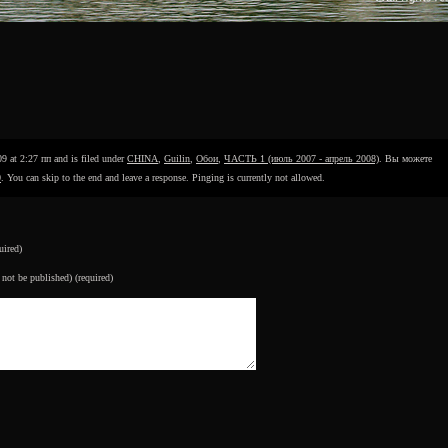
 at 2:27 пп and is filed under
CHINA
,
Guilin
,
Обои
,
ЧАСТЬ 1 (июль 2007 - апрель 2008)
. Вы можете
0
. You can skip to the end and leave a response. Pinging is currently not allowed.
uired)
 not be published) (required)