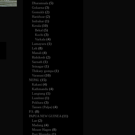
Dharamsala
(5)
Gokarna
(3)
Gomukh
(2)
Haridwar
(2)
Indrahar
(1)
Kerala
(10)
Bekal
(5)
Kochi
(3)
Varkala
(4)
Lamayuru
(1)
Leh
(8)
Manali
(4)
Rishikesh
(2)
Sarnath
(1)
Srinagar
(1)
Thiksey gompa
(1)
Varanasi
(10)
NEPAL
(15)
Kakani
(4)
Kathmandu
(4)
Langtang
(1)
Lumbini
(1)
Pokhara
(3)
Tansen (Palpa)
(4)
P.S.
(8)
PAPUA NEW GUINEA
(11)
Lae
(2)
Madang
(4)
Mount Hagen
(8)
Port Moresby
(1)