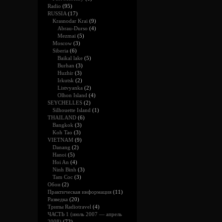
Radio
(95)
RUSSIA
(17)
Krasnodar Krai
(9)
Abrau-Durso
(4)
Mezmai
(5)
Moscow
(3)
Siberia
(6)
Baikal lake
(5)
Burhan
(3)
Huzhir
(3)
Irkutsk
(2)
Listvyanka
(2)
Olhon Island
(4)
SEYCHELLES
(2)
Silhouette Island
(1)
THAILAND
(6)
Bangkok
(3)
Koh Tao
(3)
VIETNAM
(9)
Danang
(2)
Hanoi
(5)
Hoi An
(4)
Ninh Binh
(3)
Tam Coc
(3)
Обои
(2)
Практическая информация
(11)
Разведка
(20)
Трипы Radiotravel
(4)
ЧАСТЬ 1 (июль 2007 — апрель
2008)
(72)