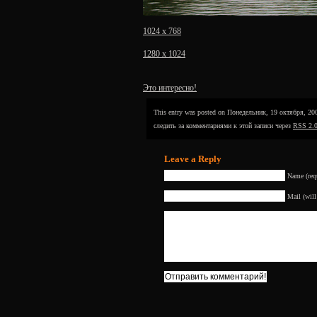
1024 x 768
1280 x 1024
Это интересно!
This entry was posted on Понедельник, 19 октября, 2009
следить за комментариями к этой записи через
RSS 2.
Leave a Reply
Name (req
Mail (will