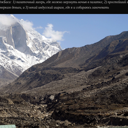
оджБаса: 1) палаточный лагерь, где можно мерзнуть ночью в палатке, 2) простейший 
еркам деньги, и 3) некий индусский ашрам, где я и собираюсь заночевать