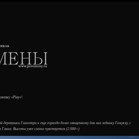
кнопку «Play»!
й деревушки Ганготри к еще гораздо более священному для них леднику Гомукху, с
 Ганга. Высота уже слегка чувствуется (2.000+)