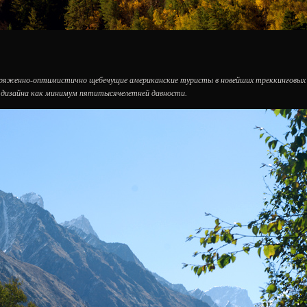
апряженно-оптимистично щебечущие американские туристы в новейших треккинговых
 дизайна как минимум пятитысячелетней давности.