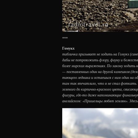
***
Гомукх
табличка призывает не ходить на Гомукх (сине
дабы не потревожить флору, фауну и божеств
более мирских выражениях. По закону ходить 
— поставленных один на другой камешков (дел
тающего ледника и остаешься с ним один на о
там так впечатлило, что я не стал фоткать.
зеленого до кирпично-красного цвета, свиса
фигуры, где-то даже напоминающие финальную
английском: «Пришельцы любят землян». Здесь 