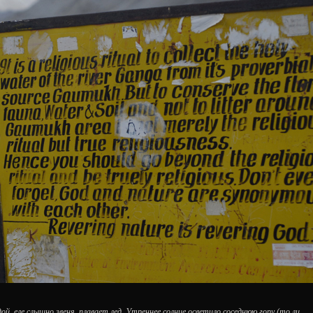
ой, еле слышно звеня, плавает лед. Утреннее солнце осветило соседнюю гору (то ли