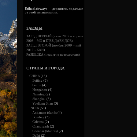
Etihad airways
— держитесь подальше
от этой авиакомпании.
ЗАЕЗДЫ
ЗАЕЗД ПЕРВЫЙ (июль 2007 – апрель
2008 - МО и ГЛЕБ ДАВЫДОВ)
ЗАЕЗД ВТОРОЙ (ноябрь 2009 – май
2010 - КАЙ)
РАЗВЕДКА (недолгие путешествия)
СТРАНЫ И ГОРОДА
CHINA
(13)
Beijing
(3)
Guilin
(4)
Hangzhou
(4)
Nanning
(2)
Shanghai
(3)
Yueliang Shan
(3)
INDIA
(53)
Andaman islands
(4)
Bombay
(3)
Calcutta
(2)
Chandigarh
(2)
Chennai (Madras)
(2)
Delhi
(2)