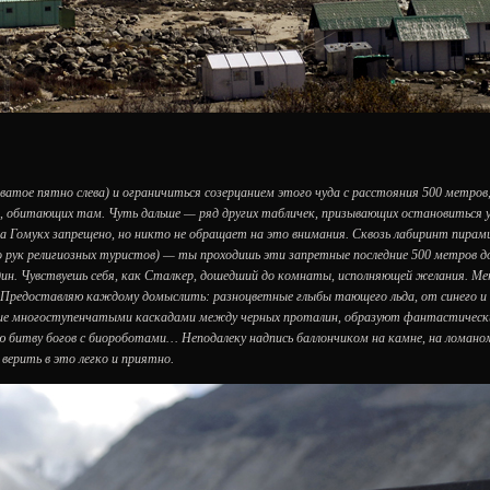
ватое пятно слева) и ограничиться созерцанием этого чуда с расстояния 500 метров
, обитающих там. Чуть дальше — ряд других табличек, призывающих остановиться 
на Гомукх запрещено, но никто не обращает на это внимания. Сквозь лабиринт пирам
о рук религиозных туристов) — ты проходишь эти запретные последние 500 метров д
дин. Чувствуешь себя, как Сталкер, дошедший до комнаты, исполняющей желания. Ме
 Предоставляю каждому домыслить: разноцветные глыбы тающего льда, от синего и
ющие многоступенчатыми каскадами между черных проталин, образуют фантастическ
 битву богов с биороботами… Неподалеку надпись баллончиком на камне, на ломано
верить в это легко и приятно.