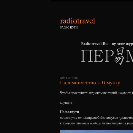
radiotravel
РАДИО ПУТИ
08th Ноя 2009
Паломничество к Гомукху
Чтобы прослушать аудиокомментарий, нажмите 
слушать
На полпути
на полпути от священной для индусов крошечно
которого стекает вообще мега-священная река