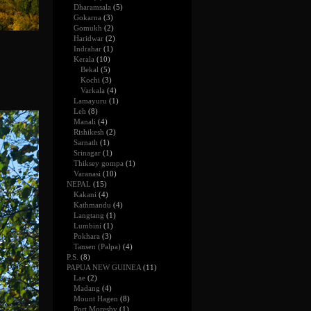
Dharamsala
(5)
Gokarna
(3)
Gomukh
(2)
Haridwar
(2)
Indrahar
(1)
Kerala
(10)
Bekal
(5)
Kochi
(3)
Varkala
(4)
Lamayuru
(1)
Leh
(8)
Manali
(4)
Rishikesh
(2)
Sarnath
(1)
Srinagar
(1)
Thiksey gompa
(1)
Varanasi
(10)
NEPAL
(15)
Kakani
(4)
Kathmandu
(4)
Langtang
(1)
Lumbini
(1)
Pokhara
(3)
Tansen (Palpa)
(4)
P.S.
(8)
PAPUA NEW GUINEA
(11)
Lae
(2)
Madang
(4)
Mount Hagen
(8)
Port Moresby
(1)