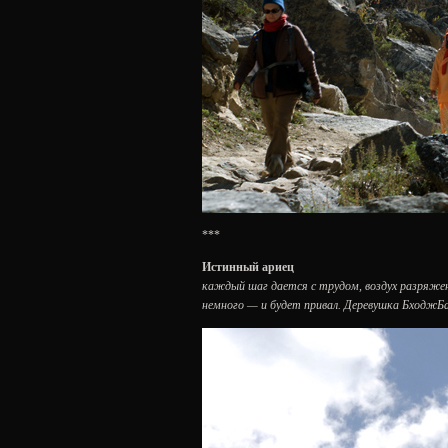
***
Истинный ариец
каждый шаг дается с трудом, воздух разряж
немного — и будет привал. Деревушка БходжБас