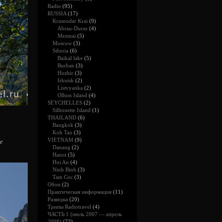
Radio
(95)
RUSSIA
(17)
Krasnodar Krai
(9)
Abrau-Durso
(4)
Mezmai
(5)
Moscow
(3)
Siberia
(6)
Baikal lake
(5)
Burhan
(3)
Huzhir
(3)
Irkutsk
(2)
Listvyanka
(2)
Olhon Island
(4)
SEYCHELLES
(2)
Silhouette Island
(1)
THAILAND
(6)
Bangkok
(3)
Koh Tao
(3)
VIETNAM
(9)
е
Danang
(2)
Hanoi
(5)
Hoi An
(4)
Ninh Binh
(3)
Tam Coc
(3)
Обои
(2)
Практическая информация
(11)
Разведка
(20)
Трипы Radiotravel
(4)
ЧАСТЬ 1 (июль 2007 — апрель
2008)
(72)