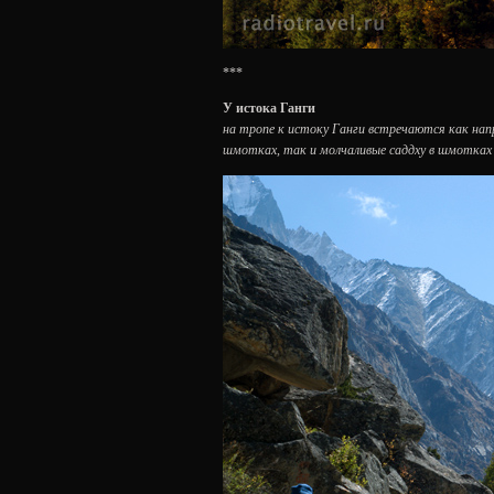
***
У истока Ганги
на тропе к истоку Ганги встречаются как н
шмотках, так и молчаливые саддху в шмотках