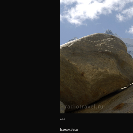
***
БходжБаса