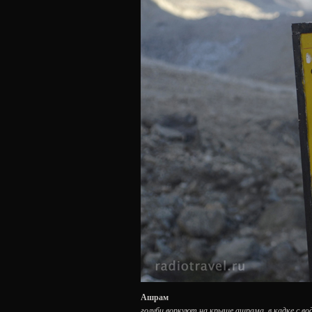
Ашрам
голуби воркуют на крыше ашрама, в кадке с вод