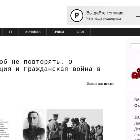
TV
КОЛОНКИ
ТРИПЫ
БЛОГ
об не повторять. О
ция и Гражданская война в
Версия для печати
Об
О 
Н
Ле
Де
вт