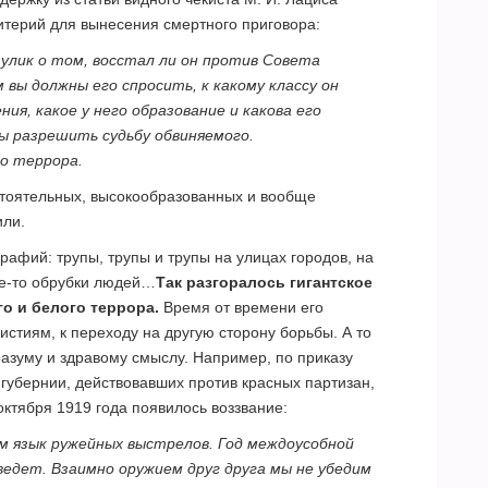
итерий для вынесения смертного приговора:
улик о том, восстал ли он против Совета
 вы должны его спросить, к какому классу он
ия, какое у него образование и какова его
ы разрешить судьбу обвиняемого.
го террора.
стоятельных, высокообразованных и вообще
или.
рафий: трупы, трупы и трупы на улицах городов, на
ие-то обрубки людей…
Так разгоралось гигантское
о и белого террора.
Время от времени его
стиям, к переходу на другую сторону борьбы. А то
разуму и здравому смыслу. Например, по приказу
убернии, действовавших против красных партизан,
октября 1919 года появилось воззвание:
ем язык ружейных выстрелов. Год междоусобной
иведет. Взаимно оружием друг друга мы не убедим