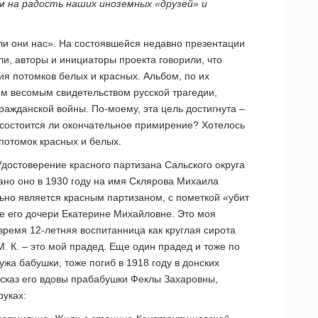
м на радость наших иноземных «друзей» и
ли они нас». На состоявшейся недавно презентации
и, авторы и инициаторы проекта говорили, что
я потомков белых и красных. Альбом, по их
м весомым свидетельством русской трагедии,
ражданской войны. По-моему, эта цель достигнута –
о состоится ли окончательное примирение? Хотелось
 потомок красных и белых.
достоверение красного партизана Сальского округа
ано оно в 1930 году на имя Склярова Михаила
льно является красным партизаном, с пометкой «убит
ие его дочери Екатерине Михайловне. Это моя
время 12-летняя воспитанница как круглая сирота
М. К. – это мой прадед. Еще один прадед и тоже по
жа бабушки, тоже погиб в 1918 году в донских
сказ его вдовы прабабушки Феклы Захаровны,
руках: