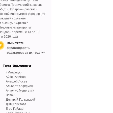
химия сновидений Густава
йринка: Трагический катарсис
 Рид: «Подарок» (рассказ)
новной инструмент управления
олюцией сознания
м был Луис Ортега?
бединые мизантропы
лендарь перемен с 13 по 19
ля 2026 года
Вы можете
поблагодарить
редакторов за их труд >>
Tемы Осьминога
«Матрица»
Айзек Азимов
Алексей Лосев
Альберт Хоффман
Антонио Менегетти
Вотан
Дмитрий Галковский
ДНК Христова
Егор Гайдар