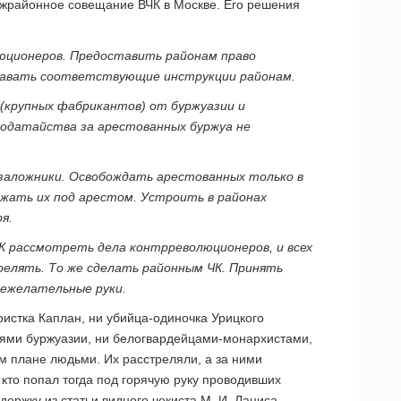
межрайонное совещание ВЧК в Москве. Его решения
юционеров. Предоставить районам право
Давать соответствующие инструкции районам.
 (крупных фабрикантов) от буржуазии и
 ходатайства за арестованных буржуа не
 заложники. Освобождать арестованных только в
ержать их под арестом. Устроить в районах
я.
К рассмотреть дела контрреволюционеров, и всех
елять. То же сделать районным ЧК. Принять
нежелательные руки.
ристка Каплан, ни убийца-одиночка Урицкого
лями буржуазии, ни белогвардейцами-монархистами,
ом плане людьми. Их расстреляли, а за ними
 кто попал тогда под горячую руку проводивших
ержку из статьи видного чекиста М. И. Лациса