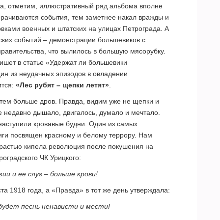
а, отметим, иллюстративный ряд альбома вполне
рачиваются события, тем заметнее накал вражды и
вками военных и штатских на улицах Петрограда. А
ских событий – демонстрации большевиков с
равительства, что вылилось в большую мясорубку.
пишет в статье «Удержат ли большевики
дин из неудачных эпизодов в овладении
ится:
«Лес рубят – щепки летят»
.
 тем больше дров. Правда, видим уже не щепки и
ще недавно дышало, двигалось, думало и мечтало.
 наступили кровавые будни. Один из самых
иги посвящен красному и белому террору. Нам
страстью кипела революция после покушения на
роградского ЧК Урицкого:
ии и ее слуг – больше крови!
ста 1918 года, а «Правда» в тот же день утверждала:
будет песнь ненависти и мести!