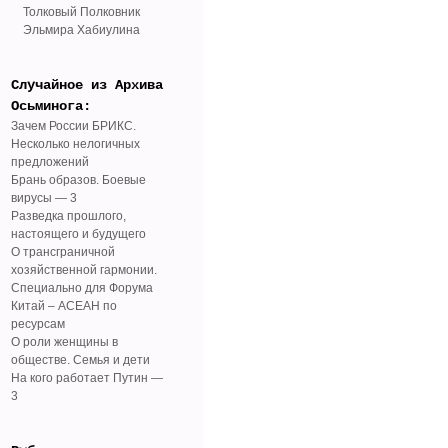
Толковый Полковник
Эльмира Хабиулина
Случайное из Архива
Осьминога:
Зачем России БРИКС.
Несколько нелогичных
предложений
Брань образов. Боевые
вирусы — 3
Разведка прошлого,
настоящего и будущего
О трансграничной
хозяйственной гармонии.
Специально для Форума
Китай – АСЕАН по
ресурсам
О роли женщины в
обществе. Семья и дети
На кого работает Путин —
3