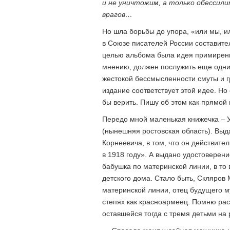
и не уничтожим, а только обессили
врагов…
Но шла борьбы до упора, «или мы, и
в Союзе писателей России составител
целью альбома была идея примирени
мнению, должен послужить еще одни
жестокой бессмысленности смуты и г
издание соответствует этой идее. Н
бы верить. Пишу об этом как прямой
Передо мной маленькая книжечка – У
(нынешняя ростовская область). Выд
Корнеевича, в том, что он действите
в 1918 году». А выдано удостоверен
бабушка по материнской линии, в то 
детского дома. Стало быть, Скляров 
материнской линии, отец будущего му
степях как красноармеец. Помню рас
оставшейся тогда с тремя детьми на 