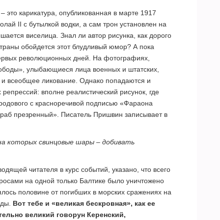
– это карикатура, опубликованная в марте 1917
олай II с бутылкой водки, а сам трон установлен на
ышается виселица. Знал ли автор рисунка, как дорого
страны обойдется этот блудливый юмор? А пока
ервых революционных дней. На фотографиях,
вободы», улыбающиеся лица военных и штатских,
 и всеобщее ликование. Однако попадаются и
репрессий: вполне реалистический рисунок, где
родового с красноречивой подписью «Фараона
 раб презренный». Писатель Пришвин записывает в
на которых свинцовые шары – добивать
водящей читателя в курс событий, указано, что всего
росами на одной только Балтике было уничтожено
ялось половине от погибших в морских сражениях на
оды.
Вот тебе и «великая бескровная», как ее
тельно великий говорун Керенский,