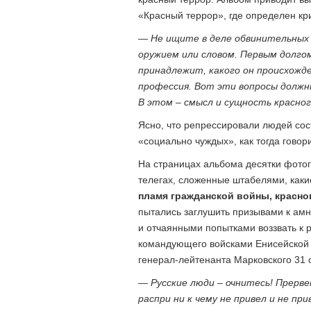
«Красный террор», где определен кр
— Не ищите в деле обвинительных 
оружием или словом. Первым долгом
принадлежит, какого он происхожден
профессия. Вот эти вопросы должн
В этом – смысл и сущность красно
Ясно, что репрессировали людей со
«социально чуждых», как тогда говор
На страницах альбома десятки фотог
телегах, сложенные штабелями, как
пламя гражданской войны, красног
пытались заглушить призывами к амни
и отчаянными попытками воззвать к 
командующего войсками Енисейской г
генерал-лейтенанта Марковского 31 
— Русские люди – очнитесь! Прерв
распри ни к чему не привел и не пр