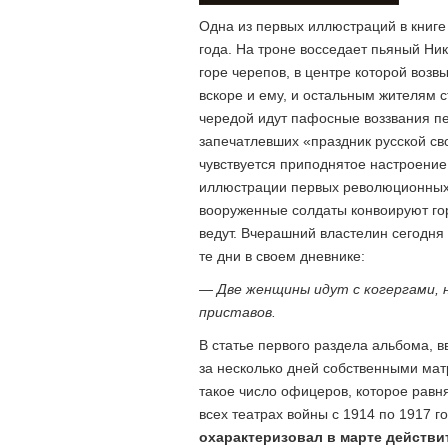
Одна из первых иллюстраций в книге 
года. На троне восседает пьяный Ник
горе черепов, в центре которой возв
вскоре и ему, и остальным жителям 
чередой идут пафосные воззвания п
запечатлевших «праздник русской с
чувствуется приподнятое настроение
иллюстрации первых революционных 
вооруженные солдаты конвоируют го
ведут. Вчерашний властелин сегодня
те дни в своем дневнике:
— Две женщины идут с когергами, 
приставов.
В статье первого раздела альбома, в
за несколько дней собственными мат
такое число офицеров, которое равн
всех театрах войны с 1914 по 1917 г
охарактеризовал в марте действи