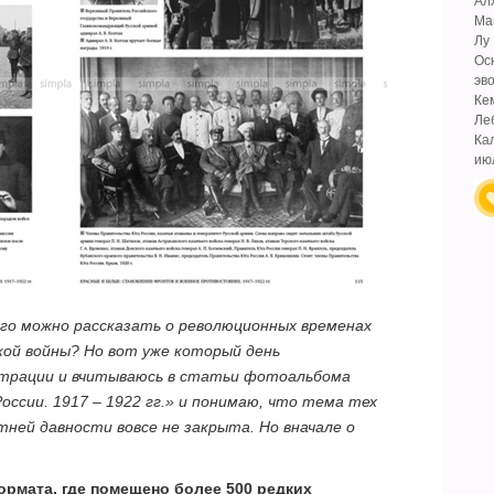
Ал
Ма
Лу
Ос
эв
Ке
Ле
Ка
ию
ого можно рассказать о революционных временах
кой войны? Но вот уже который день
трации и вчитываюсь в статьи фотоальбома
оссии. 1917 – 1922 гг.» и понимаю, что тема тех
ней давности вовсе не закрыта. Но вначале о
ормата, где помещено более 500 редких