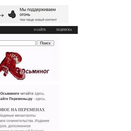
О САЙТЕ
ПОДПИСКА
 Осьминоге
читайте
здесь
.
сайте Перемены.ру
-
здесь
.
ОВОЕ НА ПЕРЕМЕНАХ
бединые мизантропы
мон сочинительства. Издание
орое, дополненное