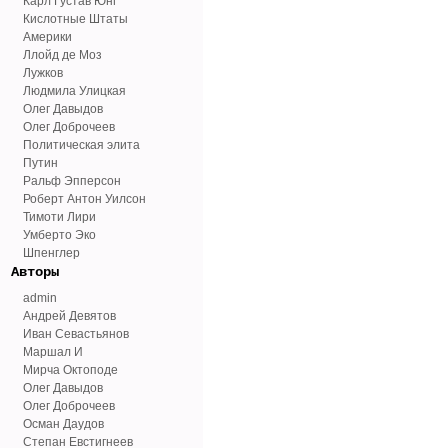
Карл Густав Юнг
Кислотные Штаты
Америки
Ллойд де Моз
Лужков
Людмила Улицкая
Олег Давыдов
Олег Доброчеев
Политическая элита
Путин
Ральф Эпперсон
Роберт Антон Уилсон
Тимоти Лири
Умберто Эко
Шпенглер
Авторы
admin
Андрей Девятов
Иван Севастьянов
Маршал И
Мирча Октоподе
Олег Давыдов
Олег Доброчеев
Осман Даудов
Степан Евстигнеев