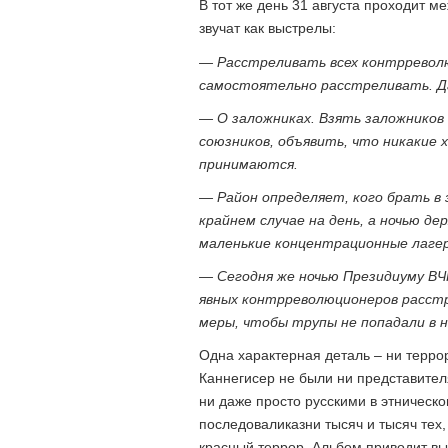
В тот же день 31 августа проходит 
звучат как выстрелы:
— Расстреливать всех контрревол
самостоятельно расстреливать. 
— О заложниках. Взять заложников
союзников, объявить, что никакие
принимаются.
— Район определяет, кого брать в
крайнем случае на день, а ночью д
маленькие концентрационные лагер
— Сегодня же ночью Президиуму ВЧ
явных контрреволюционеров расстр
меры, чтобы трупы не попадали в 
Одна характерная деталь – ни терро
Каннегисер не были ни представите
ни даже просто русскими в этническ
последоваликазни тысяч и тысяч тех,
красный террор. Альбом приводит выд