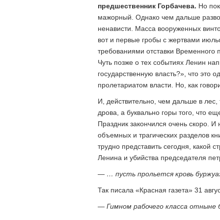
предшественник Горбачева.
Но пок
мажорный. Однако чем дальше разво
ненависти. Масса вооруженных винто
вот и первые гробы с жертвами июль
требованиями отставки Временного п
Чуть позже о тех событиях Ленин на
государственную власть?», что это о
пролетариатом власти. Но, как говор
И, действительно, чем дальше в лес,
дрова, а буквально горы того, что е
Праздник закончился очень скоро. И
объемных и трагических разделов кн
трудно представить сегодня, какой 
Ленина и убийства председателя пет
— … пусть прольется кровь буржуаз
Так писала «Красная газета» 31 авгу
— Гимном рабочего класса отныне 