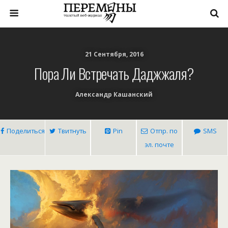
21 Сентября, 2016
Пора Ли Встречать Даджжаля?
Александр Кашанский
Поделиться
Твитнуть
Pin
Отпр. по
SMS
эл. почте