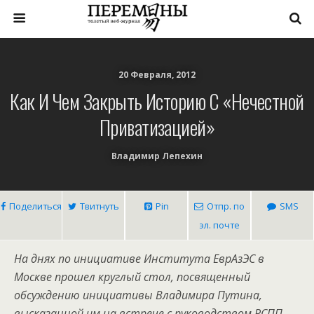
20 Февраля, 2012
Как И Чем Закрыть Историю С «нечестной
Приватизацией»
Владимир Лепехин
Поделиться
Твитнуть
Pin
Отпр. по
SMS
эл. почте
На днях по инициативе Института ЕврАзЭС в
Москве прошел круглый стол, посвященный
обсуждению инициативы Владимира Путина,
высказанной им на встрече с руководством РСПП.