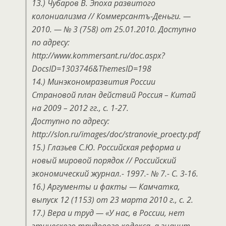
13.) Чубаров В. Эпоха развитого
колониализма // Коммерсантъ-Деньги. —
2010. — № 3 (758) от 25.01.2010. Доступно
по адресу:
http://www.kommersant.ru/doc.aspx?
DocsID=1303746&ThemesID=198
14.) Минэкономразвития России
Страновой план действий Россия – Китай
на 2009 – 2012 гг., с. 1-27.
Доступно по адресу:
http://slon.ru/images/doc/stranovie_proecty.pdf
15.) Глазьев С.Ю. Российская реформа и
новый мировой порядок // Российский
экономический журнал.- 1997.- № 7.- С. 3-16.
16.) Аргументы и факты — Камчатка,
выпуск 12 (1153) от 23 марта 2010 г., с. 2.
17.) Вера и труд — «У нас, в России, нет
этического трудового кодекса, а значит,