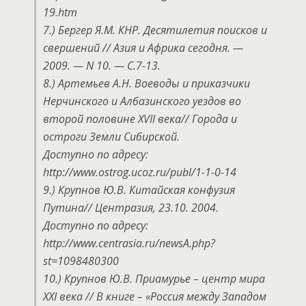
19.htm
7.) Бергер Я.М. КНР. Десятилетия поисков и
свершений // Азия и Африка сегодня. —
2009. — N 10. — С.7-13.
8.) Артемьев А.Н. Воеводы и приказчики
Нерчинского и Албазинского уездов во
второй половине XVII века// Города и
остроги Земли Сибирской.
Доступно по адресу:
http://www.ostrog.ucoz.ru/publ/1-1-0-14
9.) Крупнов Ю.В. Китайская конфузия
Путина// Центразия, 23.10. 2004.
Доступно по адресу:
http://www.centrasia.ru/newsA.php?
st=1098480300
10.) Крупнов Ю.В. Приамурье – центр мира
XXI века // В книге – «Россия между Западом